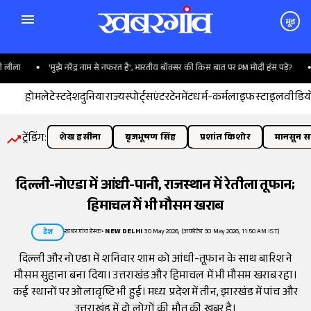
मूड
'मुझे नरेंद्र नाम से नफरत है', भारतीय बॉक्सर की किस बात पर PM मोदी हंस पड़े?
हिमा
होम
लेटेस्ट
देश
दुनिया
राज्य
स्पोर्ट्स
एंटरटेनमेंट
धर्म-कर्म
लाइफस्टाइल
वीडिय
ट्रेंडिंग:
शेख हसीना
बृजभूषण सिंह
प्रशांत किशोर
मानसून सत
दिल्ली-नोएडा में आंधी-पानी, राजस्थान में रेतीला तूफान;
हिमाचल में भी मौसम खराब
खबरगांव डेस्क
•
NEW DELHI
30 May 2026, (अपडेटेड 30 May 2026, 11:50 AM IST)
देश
दिल्ली और नोएडा में शनिवार शाम को आंधी-तूफान के साथ बारिश ने
मौसम सुहाना बना दिया। उत्तराखंड और हिमाचल में भी मौसम खराब रहा।
कई स्थानों पर ओलावृष्टि भी हुई। मध्य प्रदेश में तीन, झारखंड में पांच और
उत्तराखंड में दो लोगों की मौत की खबर है।