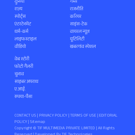
दुनिया
गेम्स
राज्य
राजनीति
स्पोर्ट्स
करियर
एंटरटेनमेंट
साइंस-टेक
धर्म-कर्म
वायरल न्यूज़
लाइफस्टाइल
यूटिलिटी
वीडियो
खबरगांव स्पेशल
वेब स्टोरी
फोटो गैलरी
चुनाव
साइबर अपराध
ए.आई.
रुपया-पैसा
CONTACT US |
PRIVACY POLICY
|
TERMS OF USE
|
EDITORIAL
POLICY
| Sitemap
Copyright ©️ TIF MULTIMEDIA PRIVATE LIMITED | All Rights
Reserved | Developed By
TIF Technologies