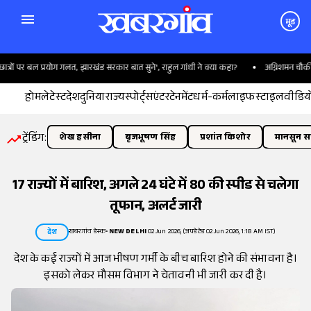
मूड
रों पर बल प्रयोग गलत, झारखंड सरकार बात सुने', राहुल गांधी ने क्या कहा?
अग्निशमन चौकी नेरव
होम
लेटेस्ट
देश
दुनिया
राज्य
स्पोर्ट्स
एंटरटेनमेंट
धर्म-कर्म
लाइफस्टाइल
वीडिय
ट्रेंडिंग:
शेख हसीना
बृजभूषण सिंह
प्रशांत किशोर
मानसून सत
17 राज्यों में बारिश, अगले 24 घंटे में 80 की स्पीड से चलेगा
तूफान, अलर्ट जारी
खबरगांव डेस्क
•
NEW DELHI
02 Jun 2026, (अपडेटेड 02 Jun 2026, 1:18 AM IST)
देश
देश के कई राज्यों में आज भीषण गर्मी के बीच बारिश होने की संभावना है।
इसको लेकर मौसम विभाग ने चेतावनी भी जारी कर दी है।