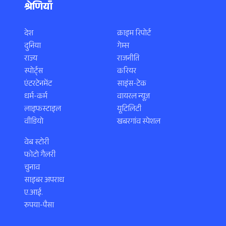
श्रेणियाँ
देश
क्राइम रिपोर्ट
दुनिया
गेम्स
राज्य
राजनीति
स्पोर्ट्स
करियर
एंटरटेनमेंट
साइंस-टेक
धर्म-कर्म
वायरल न्यूज़
लाइफस्टाइल
यूटिलिटी
वीडियो
खबरगांव स्पेशल
वेब स्टोरी
फोटो गैलरी
चुनाव
साइबर अपराध
ए.आई.
रुपया-पैसा