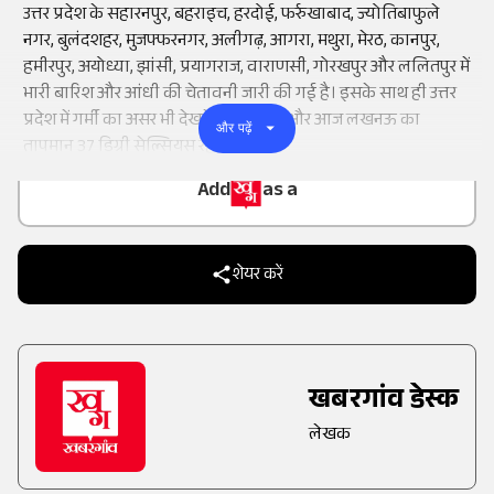
उत्तर प्रदेश के सहारनपुर, बहराइच, हरदोई, फर्रुखाबाद, ज्योतिबाफुले
नगर, बुलंदशहर, मुजफ्फरनगर, अलीगढ़, आगरा, मथुरा, मेरठ, कानपुर,
हमीरपुर, अयोध्या, झांसी, प्रयागराज, वाराणसी, गोरखपुर और ललितपुर में
भारी बारिश और आंधी की चेतावनी जारी की गई है। इसके साथ ही उत्तर
प्रदेश में गर्मी का असर भी देखने को मिलेगा और आज लखनऊ का
और पढ़ें
तापमान 37 डिग्री सेल्सियस रह सकता है।
Add
as a
Trusted Source on
शेयर करें
खबरगांव डेस्क
लेखक