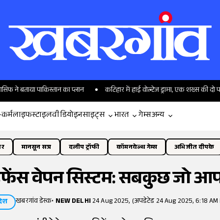
या पाकिस्तान का प्लान
कटिहार में हाई वोल्टेज ड्रामा, एक शख्स की दो पत्नियां भ
-कर्म
लाइफस्टाइल
वीडियो
इनसाइट्स
भारत
गेम्स
अन्य
ोर
मानसून सत्र
दलीप ट्रॉफी
कॉमनवेल्थ गेम्स
अभिजीत दीपके
 डिफेंस वेपन सिस्टम: सबकुछ जो आप
खबरगांव डेस्क
•
NEW DELHI
24 Aug 2025, (अपडेटेड 24 Aug 2025, 6:18 AM 
देश