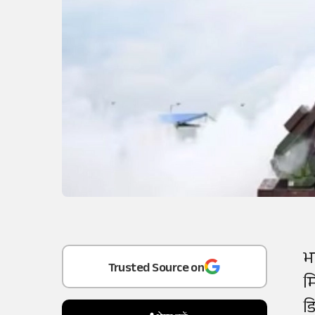
Add
as a
भ
Trusted Source on
म
ड