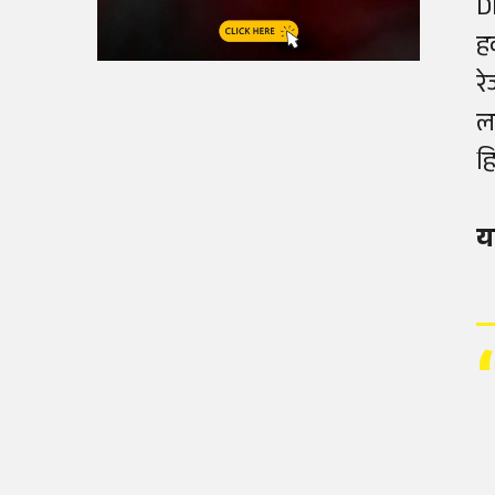
D
ह
र
ल
ह
य