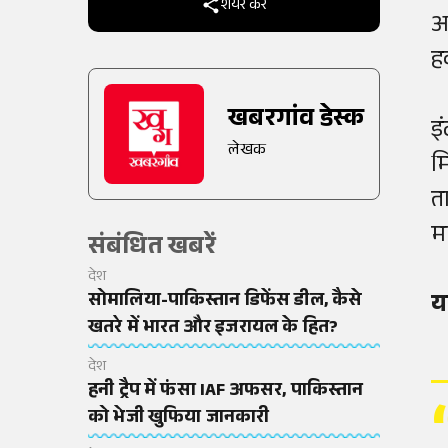
शेयर करें
अ
ह
खबरगांव डेस्क
इं
लेखक
म
त
म
संबंधित खबरें
देश
सोमालिया-पाकिस्तान डिफेंस डील, कैसे
य
खतरे में भारत और इजरायल के हित?
देश
हनी ट्रैप में फंसा IAF अफसर, पाकिस्तान
को भेजी खुफिया जानकारी