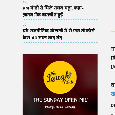
देश
PM मोदी से मिले राघव चड्ढा, कहा-
ज्ञानवर्धक बातचीत हुई
देश
बड़े राजनीतिक घोटालों में से एक बोफोर्स
केस 40 साल बाद बंद
य
छ
I
य
ख
D