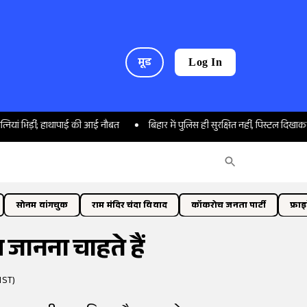
मूड
Log In
िड़ीं; हाथापाई की आई नौबत
बिहार में पुलिस ही सुरक्षित नहीं, पिस्टल दिखाकर महिला क
सोनम वांगचुक
राम मंदिर चंदा विवाद
कॉकरोच जनता पार्टी
फ्रा
 जानना चाहते हैं
IST)