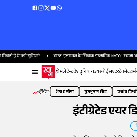
ये बड़ी सुविधाएं
'भारत-इजरायल के खिलाफ इस्लामिक NATO', ख्वाजा आसिफ ने बता
होम
लेटेस्ट
देश
दुनिया
राज्य
स्पोर्ट्स
एंटरटेनमेंट
धर्म
ट्रेंडिंग:
शेख हसीना
बृजभूषण सिंह
प्रशांत किश
इंटीग्रेटेड एयर