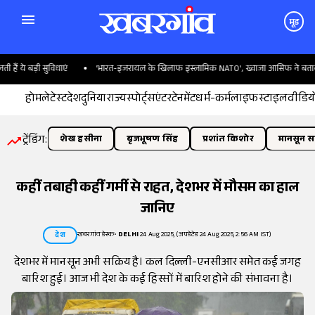
मूड
े बड़ी सुविधाएं
'भारत-इजरायल के खिलाफ इस्लामिक NATO', ख्वाजा आसिफ ने बताया पाकि
होम
लेटेस्ट
देश
दुनिया
राज्य
स्पोर्ट्स
एंटरटेनमेंट
धर्म-कर्म
लाइफस्टाइल
वीडिय
ट्रेंडिंग:
शेख हसीना
बृजभूषण सिंह
प्रशांत किशोर
मानसून सत
कहीं तबाही कहीं गर्मी से राहत, देशभर में मौसम का हाल
जानिए
खबरगांव डेस्क
•
DELHI
24 Aug 2025, (अपडेटेड 24 Aug 2025, 2:56 AM IST)
देश
देशभर में मानसून अभी सक्रिय है। कल दिल्ली-एनसीआर समेत कई जगह
बारिश हुई। आज भी देश के कई हिस्सों में बारिश होने की संभावना है।