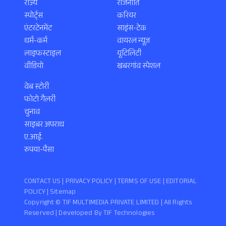
राज्य
राजनीति
स्पोर्ट्स
करियर
एंटरटेनमेंट
साइंस-टेक
धर्म-कर्म
वायरल न्यूज़
लाइफस्टाइल
यूटिलिटी
वीडियो
खबरगांव स्पेशल
वेब स्टोरी
फोटो गैलरी
चुनाव
साइबर अपराध
ए.आई.
रुपया-पैसा
CONTACT US |
PRIVACY POLICY
|
TERMS OF USE
|
EDITORIAL
POLICY
| Sitemap
Copyright ©️ TIF MULTIMEDIA PRIVATE LIMITED | All Rights
Reserved | Developed By
TIF Technologies