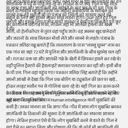
उन्हें 'लेटर ऑफ एप्रीसिएशन' भेजा। स्वर्ण मंदिर से जुड़ी कार्रवाइयों का दौर
आतंकियों से पर्दे के पीछे लड़ रहे थे। लेकिन के.पी.एस. गिल ने यह सोच
या खत्म हुआ और आतंकियों को खदेड़ने के बाद अब के.पी.एस. गिल के
बदल दी। उन्होंने महसूस किया कि जमीनी कर्मचारियों के मनोबल को
सामने एक नई चुनौती थी पूरे पंजाब की स्थिती को सामन्य करने की
बढ़ाने के लिए उन्हें सामने जाकर साथ लड़ना होगा। DGP रहते हुए गिल
चुनौती और इसके लिए राजीव गांधी सरकार ने केपीएस गिल को पूरी छूट
का कार्यालय चंडीगढ़ में था, लेकिन जहां भी आतंकी हमलों की खबर
दे दी।
आती, वो हेलीकॉप्टर से तुरंत वहां पहुँच जाते। वह अक्सर खुद थानेदारों
और जवानों के साथ मिलकर मोर्चा लेते और सामने से लड़ते। पंजाब के
पत्रकार जतिंदर पन्नू बताते हैं कि तरनतारण के पास "लल्लू घूमन” नाम का
एक गांव था जहां 72 घंटे से पुलिस और आतंकियों के बीच मुठभेड़ चल रही
थी। रात का वक्त था और आतंकी गन्ने के खेतों में छिपकर हमले कर रखे थे।
वहीं पुलिस ट्रैक्टरों की हेडलाइटें जलाकर पलटवार कर रही थी। इसी बीच
के.पी.एस. गिल वहां पहुंच गए। पत्रकार जतिंदर सिंह बताते हैं कि उन्होंने
अपनी आंखों से देखा कि गिल एक बोरिंग या ट्यूबवेल की छत पर खड़े
होकर लाइट मशीन गन से गोलियां चला रहे थे। यही गिल का काम करने
का अंदाज था। वह अपने साथी पुलिस कर्मियों का हौंसला बढ़ाने के लिए
के.पी.एस. गिल पंजाब पुलिस में सुधार लाने की पूरी कोशिश कर रहे थे।
खुद फ्रंट पर उतर आते थे।
उन्हें लगा कि पुलिस के पास Human intelligence यानी मुखबिरों की
कमी है। उनका मानना था कि अगर गाँव-गाँव में आम लोग मुखबिर बनकर
आतंकियों के ठिकानों की सूचना दें तो आतंकियों का सफाया आसान
होगा। लेकिन हालात ऐसे थे कि लोग मुखबिरी करने से डरते थे। गिल ने