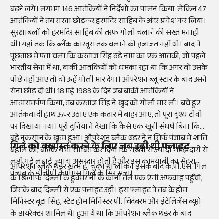
बढ़ने लगे। लगभग 146 आतंकियों ने निर्देशों का पालन किया, लेकिन 47
आतंकियों ने तय रास्ता छोड़कर हरमंदिर साहिब के अंदर प्रवेश कर लिया।
सुरक्षाबलों को हरमंदिर साहिब की तरफ गोली चलाने की सख्त मनाही
थी। यहां तक कि ब्लैंक कारतूस तक चलाने की इजाजत नहीं थी। बाद में
पूछताछ में पता चला कि करताज सिंह ठंडे नाम का एक आतंकी, जो पहले
भारतीय सेना में था, बाकी आतंकियों को धमका रहा था कि अगर वो उसके
पीछे नहीं आए तो वो उन्हें गोली मार देगा। ऑपरेशन ब्लू स्टार के बाद उसने
सेना छोड़ दी थी। 18 मई 1988 के दिन जब बाकी आतंकियों ने
आत्मसमर्पण किया, तब करताज सिंह ने खुद को गोली मार ली। बचे हुए
आतंकवादी हाथ ऊपर उठाए एक कतार में बाहर आए, तो पूरा दृश्य टीवी
पर दिखाया गया। पूरी दुनिया ने देखा कि कैसे एक खूनी संघर्ष बिना किसी
बड़े नुकसान के खत्म हुआ। ऑपरेशन ब्लैक थंडर ने न सिर्फ पंजाब में शांति
गिल को बर्खास्त करने के लिए जब उड़ी थी फ्लाइट
बहाल की, बल्कि ये भी साबित कर दिया कि सख़्ती से ज़्यादा समझदारी से
लड़ी गई लड़ाई ज़्यादा असरदार होती है और इस कामयाबी का सेहरा
ऑपरेशन ब्लैक थंडर खत्म हो चुका था लेकिन इसके बाद के.पी.एस. गिल
पंजाब के डीजीपी केपीएस गिल के सिर सजा।
के खिलाफ दिल्ली के हुक्मरानों के कानों तले एक ऐसी अफवाह पहुँची,
जिसके बाद दिल्ली से एक फ्लाइट उड़ी। इस फ्लाइट में तब के होम
मिनिस्टर बूटा सिंह, स्टेट होम मिनिस्टर पी. चिदंबरम और इंटेलिजेंस ब्यूरो
के डायरेक्टर शामिल थे। हुआ ये था कि ऑपरेशन ब्लैक थंडर के बाद