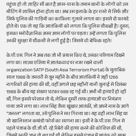
पहुंचा हो तो ज़ाहिर सी बात है आस-पास के तमाम थानों के लोगों को उस
मीटिंग में शामिल होना होता था। अब उस इलाके के हर रास्ते से सिर्फ और
सिर्फ पुलिस की गाड़ियों का काफ़िला गुज़रने लगता था। इससे दो फ़ायदे
होते थे। एक तो यह कि आतंकियों को लगता कि पुलिस चौकन्नी है। दूसरा,
इसका मनोवैज्ञानिक असर आम लोगों पर पड़ता। उन्हें लगता कि पुलिस
उनकी सुरक्षा में चौकसी से लगी हुई है। जिससे वो बेफिक्र रहते।
के.पी.एस. गिल ने अब तक जो भी प्रयास किए थे, उसका परिणाम दिखने
लगा था। साउथ एशिया में आतंकवाद पर नजर रखने वाली
organization SATP (South Asia Terrorism Portal) के मुताबिक
साल 1988 के जनवरी से जून महीने के बीच आतंकियों ने जहाँ 1266
नागरिकों की हत्या की थी, वहीं अगले छह महीनों यानी जुलाई से दिसंबर
1988 के बीच यह संख्या घटकर 688 रह गई थी। अभी भी हत्याएँ हो रही
थीं, गिल इससे परेशान तो थे, लेकिन दूसरी तरफ हत्याओं पर नियंत्रण
पाया जाने लगा था। लाभ सिंह जैसा खूंखार आतंकी, जो अपने नाम के आगे
“जनरल” लगाता था, उसे पुलिस ने मार गिराया था। यह वही लाभ सिंह था
जो खालिस्तान कमांडो फोर्स का सरगना था। इसी ने के.पी.एस. गिल से
पहले पंजाब के डी.जी.पी. रहे रिबेरो की हत्या करने की कोशिश की थी,