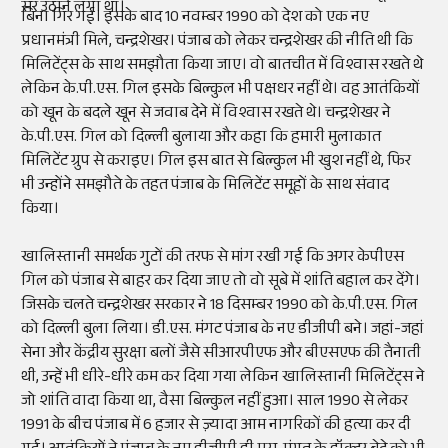
सर उठाने लगा था।
बिना गिर गई। इसके बाद 10 नवम्बर 1990 को देश को एक नए
प्रधानमंत्री मिले, चन्द्रशेखर। पंजाब को लेकर चन्द्रशेखर की नीति थी कि
मिलिटेंट्स के साथ समझौता किया जाए। वो बातचीत में विश्वास रखते थे
लेकिन के.पी.एस. गिल इसके बिल्कुल भी पक्षधर नहीं थे। वह आतंकियों
को खून के बदले खून से जवाब देने में विश्वास रखते थे। चन्द्रशेखर ने
के.पी.एस. गिल को दिल्ली बुलाया और कहा कि हमारी मुलाकात
मिलिटेंट ग्रुप से कराइए। गिल इस बात से बिल्कुल भी खुश नहीं थे, फिर
भी उन्होंने समझौते के तहत पंजाब के मिलिटेंट समूहों के साथ संवाद
किया।
खालिस्तानी समर्थक गुटों की तरफ से मांग रखी गई कि अगर केपीएस
गिल को पंजाब से बाहर कर दिया जाए तो वो सूबे में शांति बहाल कर देंगे।
जिसके चलते चन्द्रशेखर सरकार ने 18 दिसम्बर 1990 को के.पी.एस. गिल
को दिल्ली बुला लिया। डी.एस. मंगट पंजाब के नए डीजीपी बने। जहां-जहां
सेना और केंद्रीय सुरक्षा बलों जैसे सीआरपीएफ और बीएसएफ की तैनाती
थी, उन्हें भी धीरे-धीरे कम कर दिया गया लेकिन खालिस्तानी मिलिटेंट्स ने
जो शांति वादा किया था, वैसा बिल्कुल नहीं हुआ। साल 1990 से लेकर
1991 के बीच पंजाब में 6 हजार से ज़्यादा आम नागरिकों की हत्या कर दी