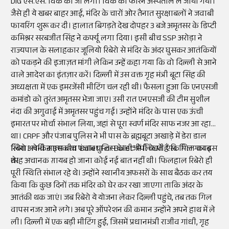
DIG एस.एस. विर्क को जा लगी। विर्क को फौरन अस्पताल ले जाया गया।
जैसे ही ये खबर बाहर आई, मंदिर के चारों ओर तैनात सुरक्षाबलों ने जवाबी
फायरिंग शुरू कर दी। हालात बिगड़ते देख दोपहर 3 बजे अमृतसर के डिप्टी
कमिश्नर सरबजीत सिंह ने कर्फ्यू लगा दिया। इसी बीच SSP अरोड़ा ने
राज्यपाल के सलाहकार जूलियो रिबेरो से मंदिर के अंदर घुसकर आतंकियों
को पकड़ने की इजाज़त मांगी लेकिन उन्हें कहा गया कि वो दिल्ली से आने
वाले आदेश का इंतज़ार करें। दिल्ली में उस वक्त गृह मंत्री बूटा सिंह की
अध्यक्षता में एक इमरजेंसी मीटिंग चल रही थी। फैसला हुआ कि एनएसजी
कमांडो को तुरंत अमृतसर भेजा जाए। उसी रात एनएसजी की टीम सुशील
नंदा की अगुवाई में अमृतसर पहुंच गई। उन्होंने मंदिर के पास एक ऊंची
इमारत पर मोर्चा संभाल लिया, जहां से पूरा स्वर्ण मंदिर साफ नजर आ रहा
था। CRPF और पंजाब पुलिस ने भी पास के ब्रह्मबूटा अखाड़े में डेरा डाल
लिया। लेकिन इस बीच पंजाब पुलिस के डीजीपी के.पी.एस. गिल गायब
रिबेरो अपनी आत्मकथा 'Bullet For Bullet' में लिखते हैं कि गिल का इस
थे।
तरह अचानक ग़ायब हो जाना कोई नई बात नहीं थी। फिलहाल रिबेरो ही
पूरी स्थिति संभाल रहे थे। उन्होंने स्थानीय अफसरों के साथ बैठक कर तय
किया कि कुछ दिनों तक मंदिर को घेर कर रखा जाएगा ताकि अंदर के
आतंकी थक जाएं। जब रिबेरो ये योजना लेकर दिल्ली पहुंचे, तब तक गिल
वापस नजर आने लगे। अब पूरे ऑपरेशन की कमान उन्होंने अपने हाथ में ले
ली। दिल्ली में एक बड़ी मीटिंग हुई, जिसमें प्रधानमंत्री राजीव गांधी, गृह