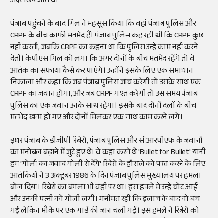
अंदर छिप जाते थे।
पंजाब पहुंचने के बाद गिल ने महसूस किया कि वहां पंजाब पुलिस और
CRPF के बीच काफी मतभेद हैं। पंजाब पुलिस कह रही थी कि CRPF कुछ
नहीं करती, जबकि CRPF का कहना था कि पुलिस उन्हें काम नहीं करने
देती। केपीएस गिल को लगा कि अगर दोनों के बीच मतभेद रहेंगे तो वे
आतंक का सफाया कैसे कर पाएंगे। उन्होंने इसके लिए एक समाधान
निकाला और कहा कि जब पंजाब पुलिस जांच करेगी तो उसके साथ एक
CRPF का जवान होगा, और जब CRPF गश्त करेगी तो उस समय पंजाब
पुलिस का एक जवान उनके साथ रहेगा। इसके बाद दोनों दलों के बीच
मतभेद खत्म हो गए और दोनों मिलकर एक साथ काम करने लगे।
इधर पंजाब के डीजीपी रिबेरो, पंजाब पुलिस और सीआरपीएफ के जवानों
का मनोबल बढ़ाने में जुटे हुए थे। वे कहा करते थे 'Bullet for Bullet' यानी
हम 'गोली का जवाब गोली से देंगे' रिबेरो के हौसले को पस्त करने के लिए
आतंकियों ने 3 अक्टूबर 1986 के दिन पंजाब पुलिस मुख्यालय पर हमला
बोल दिया। रिबेरो का बंगला भी वहीं पर था। इस हमले में उन्हें चोट आई
और उनकी पत्नी को गोली लगी। गनीमत रही कि इलाज के बाद वो बच
गईं लेकिन मौके पर एक गार्ड की जान चली गई। इस हमले ने रिबेरो को