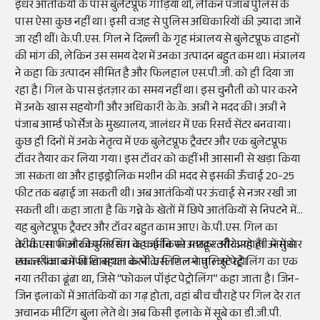
इधर आतंकियों के पास बुलेटप्रूफ गाड़ियां थीं, लेकिन पंजाब पुलिस के
पास ऐसा कुछ नहीं था। इसी वजह से पुलिस अधिकारियों की ज़्यादा जानें
जा रही थीं। के.पी.एस. गिल ने दिल्ली के गृह मंत्रालय से बुलेटप्रूफ वाहनों
की मांग की, लेकिन उस समय देश में उनका उत्पादन बहुत कम था। मंत्रालय
ने कहा कि उत्पादन सीमित है और फिलहाल एस.पी.जी. को ही दिया जा
रहा है। गिल के पास इंतज़ार का समय नहीं था। इस चुनौती को पार करने
में उनके खास सहयोगी और अधिकारी के.के. अत्री ने मदद की। अत्री ने
पंजाब आर्म्ड फोर्सेज के मुख्यालय, जालंधर में एक रिसर्च सेंटर बनवाया।
कुछ ही दिनों में उनके नेतृत्व में एक बुलेटप्रूफ ट्रैक्टर और एक बुलेटप्रूफ
टॉवर तैयार कर लिया गया। इस टॉवर को कहीं भी आसानी से खड़ा किया
जा सकता था और हाइड्रोलिक मशीन की मदद से इसकी ऊँचाई 20-25
फीट तक बढ़ाई जा सकती थी। अब आतंकियों पर ऊंचाई से नजर रखी जा
सकती थी। कहा जाता है कि गन्ने के खेतों में छिपे आतंकियों से निपटने में
यह बुलेटप्रूफ ट्रैक्टर और टॉवर बहुत काम आए। के.पी.एस. गिल का
तरीका साफ और कारगर था। वह जमीन पर उतरकर और प्रणाली में सुधार
के.पी.एस. गिल की पुलिसिंग के कई किस्से मशहूर तरीके रहे हैं। उनमें से
लाकर पंजाब में शांति बहाल करने के लिए लगातार जुटे रहे।
एक तरीका काफी खास था। के.पी.एस. गिल ने पुलिस पेट्रोलिंग का एक
नया तरीका ढूंढा था, जिसे “फोकल पॉइंट पेट्रोलिंग” कहा जाता है। जिन-
जिन इलाकों में आतंकियों का गढ़ होता, वहां बीच चौराहे पर गिल देर रात
अचानक मीटिंग बुला लेते थे। अब किसी इलाके में सूबे का डी.जी.पी.