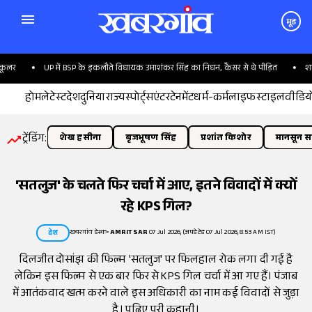
मूड
P में BSP के इकलौते विधायक उमाशंकर सिंह का निधन, कैंसर से थे पीड़ित
शाकिब के घर पर 
होम
लेटेस्ट
देश
दुनिया
राज्य
स्पोर्ट्स
एंटरटेनमेंट
धर्म-कर्म
लाइफस्टाइल
वीडिय
ट्रेंडिंग:
शेख हसीना
बृजभूषण सिंह
प्रशांत किशोर
मानसून सत
'सतलुज' के चलते फिर चर्चा में आए, इतने विवादों में क्यों
रहे KPS गिल?
खबरगांव डेस्क
•
AMRITSAR
07 Jul 2026, (अपडेटेड 07 Jul 2026, 8:53 AM IST)
देश
दिलजीत दोसांझ की फिल्म 'सतलुज' पर फिलहाल रोक लगा दी गई है
लेकिन इस फिल्म से एक बार फिर से KPS गिल चर्चा में आ गए हैं। पंजाब
में आतंकवाद खत्म करने वाले इस अधिकारी का नाम कई विवादों से जुड़ा
है। पढ़िए पूरी कहानी।