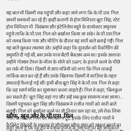
यह बात भी दिल्ली तक पहुंची और कहा जाने लगा कि के.पी.एस. गिल
अपनी मनमानी कर रहे हैं। इन्हीं कारणों से होम मिनिस्टर बूटा सिंह, स्टेट
होम मिनिस्टर पी. चिदंबरम और इंटेलिजेंस ब्यूरो के डायरेक्टर अमृतसर
पहुंचे ताकि के.पी.एस. गिल को बर्खास्त किया जा सके। के.पी.एस.गिल
को तलब किया गया और मीटिंग के दौरान यह सारी बातें बताई गईं। गिल
यह बातें सुनकर तमतमा उठे। उन्होंने कहा कि दूरदर्शन को रिकॉर्डिंग की
अनुमति दी गई थी, बस उनके पास बैटरी बैकअप कम था। इसके अलावा
उन्होंने गोल्डन टेंपल के भीतर के सोने को SGPC के हवाले करने के पीछे
का तर्क भी दिया। दिल्ली से आए मंत्रियों को लगा कि गिल वाकई
तार्किक बात कर रहे हैं और उनके खिलाफ दिल्ली में साज़िश के तहत
अफवाहें फैलाई गई थीं। इसी बीच बूटा सिंह ने के.पी.एस. गिल से कहा
कि वह स्वर्ण मंदिर का मुआयना करना चाहते हैं। गिल ने कहा, 'बिलकुल
कर सकते हैं।' बूटा सिंह वहां गए और उन्हें सब कुछ सामान्य नजर आया।
दिल्ली पहुंचकर बूटा सिंह और चिदंबरम ने राजीव गांधी को सारी बातें
बताईं। गिल को बर्खास्त करने पर जो विचार चल रहा था, उसे रोक लिया
खौफ, खून और के.पी.एस. गिल
गया। के.पी.एस. गिल का मनोबल न टूटे, इसके लिए राजीव गांधी ने
कैबिनेट सेक्रेटरी के माध्यम से ऑपरेशन ब्लैक थंडर को सफल बनाने पर
कहा जाता है कि उस दौर में पंजाब पुलिस के उच्च पदों पर बैठे अधिकारी