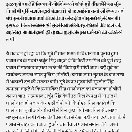
आतंकवाद पर नियंत्रण पाने की जिम्मेदारी सौंपी गई। गिल ने काम शुरू
इंटरव्यू में बताते हैं कि जब वो पहली बार पंजाब पहुंचे तो उन्होंने देखा कि
किया ही था कि 31 अक्टूबर 1984 को खबर आई कि तत्कालीन
किसी भी पुलिस अधिकारी में आतंकियों का सामना करने की हिम्मत नहीं
प्रधानमंत्री इंदिरा गांधी को उनके दो सिख बॉडीगार्ड्स ने गोली मार दी।
थी। इसलिए आतंकियों के खिलाफ की गई जांचों का डॉक्यूमेंटेशन भी
इस घटना के बाद देशभर में सिख-विरोधी दंगे शुरु हो गए। पंजाब में
नहीं था। गिल ने सबसे पहले पुलिस के मनोबल को बढ़ाने की पहल की,
खालिस्तानी आतंकियों की तादाद पहले की तुलना और भी तेजी बढने
जहां-जहां आतंकी हमले हो रहे थे, वहां पुलिस अब घटनाओं को दर्ज करने
लगी।
लगी।
ये सब चल ही रहा था कि सूबे में साल 1985 में विधानसभा चुनाव हुए।
पंजाब तब के गवर्नर अर्जुन सिंह चाहते थे कि केपीएस गिल को पूरी तरह
पंजाब में आतंकवाद ख़त्म करने की ज़िम्मेदारी सौंपी जाए। उन्हें सूबे का
डायरेक्टर जनरल ऑफ पुलिस (डीजीपी) बनाया जाए। चुनाव के बाद राज्य
में अकाली दल की सरकार बनी। सूबे के नए मुख्यमंत्री सुरजीत सिंह
बरनाला चाहते थे कि हरगोबिंदर सिंह धालीवाल को पंजाब का डीजीपी
बनाया जाए। राज्यपाल अर्जुन सिंह केपीएस गिल के पक्ष में थे। अंत में
धालीवाल ही पंजाब के नए डीजीपी बने। केपीएस गिल बताते हैं कि
धालीवाल यूं तो उनके दोस्त थे लेकिन कुछ दिनों बाद गिल से असहज
महसूस करने लगे। ये सब केपीएस गिल से देखा नहीं गया। उन्हें लगा कि मैं
पंजाब से बाहर चला जाता हूं और धालीवाल पंजाब संभाल लेंगे। अपने