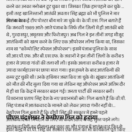
जिसमें उनकी जान तो बच गई थी लेकिन इससे पंजाब में आतंक को खत्म
करने का उनका मनोबल टूट चुका था। जिसका ज़िक्र हम पहले कर चुके हैं।
इसी तरह खालिस्तानी आतंकी अवतार सिंह ब्रह्मा को भी पुलिस ने मार
गिराया था।
आतंक के कई टॉप पोस्टर बॉय मारे जा चुके थे। के.पी.एस. गिल बताते हैं
कि जनवरी 1989 आते-आते पंजाब के सिर्फ तीन ज़िलों में ही आतंकी बचे
थे , गुरदासपुर, अमृतसर और फिरोजपुर। अब गिल ने इन तीनों जगह मौजूद
आतंकियों को खत्म करने के लिए एक ऑपरेशन लॉन्च किया था, जिसका
नाम था “कॉम्पोज़िट स्पेशल ऑपरेशन”। इसमें पंजाब पुलिस के साथ
सी.आर.पी.एफ. और बी.एस.एफ. के जवानों ने इन तीनों ज़िलों के करीब 5
हजार से ज्यादा गांवों की तलाशी ली। इसके अलावा करीब 8 हजार से
ज्यादा फ़ार्महाउस पर छापा मारा गया। इस हमले के बाद आतंकियों की
कमर टूट चुकी थी। उनके हथियार जब्त किए जा चुके थे। ख़ूंखार आतंकियों
को मौत की नींद सुला दिया गया था लेकिन यह ऑपरेशन अपने अंतिम दौर
में ही था कि केंद्र में सरकार बदल गई। जनता पार्टी की सरकार बनी।
विश्वनाथ प्रताप सिंह देश के नए प्रधानमंत्री बने। गिल बताते हैं कि वी.पी.
सिंह पंजाब में आतंकवाद के मामले को लेकर ज़्यादा गंभीर नहीं थे।
केपीएस गिल बताते हैं कि वीपी सिंह की सरकार में हमने पहले
पीएम चंद्रशेखर ने केपीएस गिल को हटाया
आतंकवाद को निपटाने के लिए जो कदम उठाए थे वह सुस्त पड़ने लगे।
आतंकवादियों का हौसला बढ़ चुका था और पंजाब में आतंकवाद फिर से
इधर केन्द्र में वी.पी. सिंह की सरकार एक साल का भी कार्यकाल पूरा किए