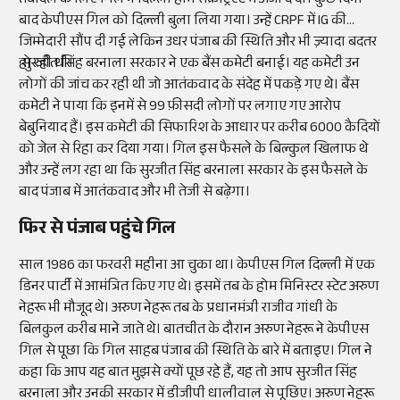
तबादले के लिए गिल ने दिल्ली होम सेक्रेट्रिएट में अर्जी दे दी। कुछ दिनों
बाद केपीएस गिल को दिल्ली बुला लिया गया। उन्हें CRPF में IG की
जिम्मेदारी सौंप दी गई लेकिन उधर पंजाब की स्थिति और भी ज़्यादा बदतर
हो रही थी।
सुरजीत सिंह बरनाला सरकार ने एक बैंस कमेटी बनाई। यह कमेटी उन
लोगों की जांच कर रही थी जो आतंकवाद के संदेह में पकड़े गए थे। बैंस
कमेटी ने पाया कि इनमें से 99 फ़ीसदी लोगों पर लगाए गए आरोप
बेबुनियाद हैं। इस कमेटी की सिफारिश के आधार पर करीब 6000 कैदियों
को जेल से रिहा कर दिया गया। गिल इस फैसले के बिल्कुल खिलाफ थे
और उन्हें लग रहा था कि सुरजीत सिंह बरनाला सरकार के इस फैसले के
बाद पंजाब में आतंकवाद और भी तेजी से बढ़ेगा।
फिर से पंजाब पहुंचे गिल
साल 1986 का फरवरी महीना आ चुका था। केपीएस गिल दिल्ली में एक
डिनर पार्टी में आमंत्रित किए गए थे। इसमें तब के होम मिनिस्टर स्टेट अरुण
नेहरू भी मौजूद थे। अरुण नेहरू तब के प्रधानमंत्री राजीव गांधी के
बिलकुल करीब माने जाते थे। बातचीत के दौरान अरुण नेहरू ने केपीएस
गिल से पूछा कि गिल साहब पंजाब की स्थिति के बारे में बताइए। गिल ने
कहा कि आप यह बात मुझसे क्यों पूछ रहे हैं, यह तो आप सुरजीत सिंह
बरनाला और उनकी सरकार में डीजीपी धालीवाल से पूछिए। अरुण नेहरू