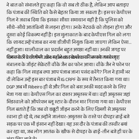
ने बात को संभालते हुए कहा कि वो सब तो ठीक है, लेकिन आप बताइए
कि पंजाब की स्थिति को कैसे बेहतर किया जा सकता है। इस पर केपीएस
गिल ने जवाब दिया कि इसका सीधा समाधान यही है कि पुलिस को
सीधे-सीधे आतंकियों से लड़ना होगा। उनके नेटवर्क को तोड़ना होगा और
दूसरा कोई विकल्प नहीं है। इस मुलाकात के बाद केपीएस गिल को लगा
कि शायद उन्हें पंजाब का नया डीजीपी नियुक्त किया जाएगा लेकिन ऐसा
नहीं हुआ। धालीवाल का प्रदर्शन बहुत अच्छा नहीं था। उनकी जगह पर
पंजाब के नए डीजीपी Julio Francis Ribeiro को बनाया गया था।
डिनर पार्टी के लगभग तीन महीने बाद केपीएस गिल को तब के गृह
मंत्रालय के जॉइंट सेक्रेटरी वीके जैन का फोन आया। वीके जैन ने फोन पर
कहा कि गिल साहब क्या आप पंजाब जाना पसंद करेंगे? गिल ने हामी भर
दी लेकिन उन्हें इस बार पंजाब में IG CRPF के रूप में तैनात किया गया था।
DGP अब भी Ribeiro ही थे और गिल को बस उनकी मदद करने के लिए
भेजा गया था। केपीएस गिल का दफ्तर अमृतसर में था। वही अमृतसर जहां
भिंडरवाले को ऑपरेशन ब्लू स्टार के दौरान मार गिराया गया था। केपीएस
गिल बताते हैं कि जब वो ड्यूटी जॉइन करने के लिए दिल्ली से अमृतसर
रवाना हो रहे थे, तब उन्होंने जालंधर-अमृतसर के रास्ते पर दोपहर ढाई बजे
सड़क पर एक भी इंसान नहीं देखा। यह उस दौर के पंजाब की तस्वीर बयां
कर रहा था, जब लोग आतंक के खौफ से दोपहर के ढाई-तीन बजे ही घर के