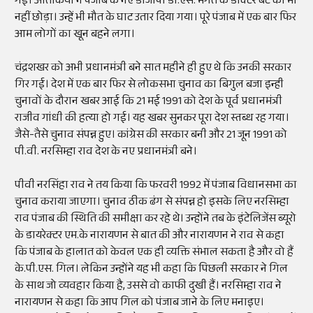
गई। आतंकियों ने पंजाब के नए डीजीपी डी.एस. मंगत के डॉक्टर बेटे को भी
नहीं छोड़ा। उन्हें भी मौत के घाट उतार दिया गया। पूरे पंजाब में एक बार फिर
आम लोगों का खून बहने लगा।
चंद्रशखर को अभी प्रधानमंत्री बने सात महीने ही हुए थे कि उनकी सरकार
गिर गई। देश में एक बार फिर से लोकसभा चुनाव का बिगुल बजा इन्ही
चुनावों के दौरान खबर आई कि 21 मई 1991 को देश के पूर्व प्रधानमंत्री
राजीव गांधी की हत्या हो गई। यह खबर सुनकर पूरा देश स्तब्ध रह गया।
जैसे-तैसे चुनाव संपन्न हुए। कांग्रेस की सरकार बनी और 21 जून 1991 को
पी.वी. नरसिम्हा राव देश के नए प्रधानमंत्री बने।
पीवी नरसिंहा राव ने तय किया कि फरवरी 1992 में पंजाब विधानसभा का
चुनाव कराया जाएगा। चुनाव ठीक ढंग से संपन्न हो इसके लिए नरसिम्हा
राव पंजाब की स्थिति की समीक्षा कर रहे थे। उन्होंने तब के इंटेलिजेंस ब्यूरो
के डायरेक्टर एम.के नारायणन से बात की और नारायणन ने राव से कहा
कि पंजाब के हालात को केवल एक ही व्यक्ति संभाल सकता है और वो हैं
के.पी.एस. गिल। लेकिन उन्होंने यह भी कहा कि पिछली सरकार ने गिल
के साथ जो व्यवहार किया है, उससे वो काफी दुखी हैं। नरसिम्हा राव ने
नारायणन से कहा कि आप गिल को पंजाब जाने के लिए मनाइए।