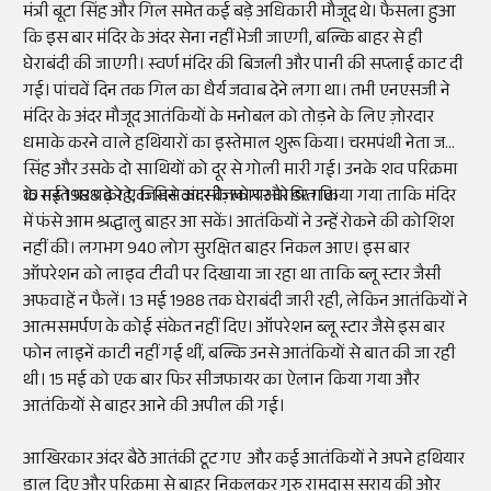
मंत्री बूटा सिंह और गिल समेत कई बड़े अधिकारी मौजूद थे। फैसला हुआ
कि इस बार मंदिर के अंदर सेना नहीं भेजी जाएगी, बल्कि बाहर से ही
घेराबंदी की जाएगी। स्वर्ण मंदिर की बिजली और पानी की सप्लाई काट दी
गई। पांचवें दिन तक गिल का धैर्य जवाब देने लगा था। तभी एनएसजी ने
मंदिर के अंदर मौजूद आतंकियों के मनोबल को तोड़ने के लिए ज़ोरदार
धमाके करने वाले हथियारों का इस्तेमाल शुरू किया। चरमपंथी नेता जगीर
सिंह और उसके दो साथियों को दूर से गोली मारी गई। उनके शव परिक्रमा
के रास्ते पर पड़े रहे, जिससे अंदर के लोग और डर गए।
10 मई 1988 को एक दिन का सीज़फायर घोषित किया गया ताकि मंदिर
में फंसे आम श्रद्धालु बाहर आ सकें। आतंकियों ने उन्हें रोकने की कोशिश
नहीं की। लगभग 940 लोग सुरक्षित बाहर निकल आए। इस बार
ऑपरेशन को लाइव टीवी पर दिखाया जा रहा था ताकि ब्लू स्टार जैसी
अफवाहें न फैलें। 13 मई 1988 तक घेराबंदी जारी रही, लेकिन आतंकियों ने
आत्मसमर्पण के कोई संकेत नहीं दिए। ऑपरेशन ब्लू स्टार जैसे इस बार
फोन लाइनें काटी नहीं गई थीं, बल्कि उनसे आतंकियों से बात की जा रही
थी। 15 मई को एक बार फिर सीजफायर का ऐलान किया गया और
आतंकियों से बाहर आने की अपील की गई।
आखिरकार अंदर बैठे आतंकी टूट गए और कई आतंकियों ने अपने हथियार
डाल दिए और परिक्रमा से बाहर निकलकर गुरु रामदास सराय की ओर