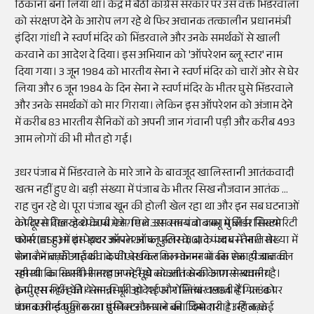
ठिकाना बना लिया था। केंद्र में बैठी कांग्रेस सरकार पर उस वक्त भिंडरवाला
को संरक्षण देने के आरोप लग रहे थे फिर अचानक तत्कालीन प्रधानमंत्री
इंदिरा गांधी ने स्वर्ण मंदिर को भिंडरवाले और उनके समर्थकों से खाली
करवाने का आदेश दे दिया। इस अभियान को 'ऑपरेशन ब्लू स्टार' नाम
दिया गया। 3 जून 1984 को भारतीय सेना ने स्वर्ण मंदिर को चारों ओर से घेर
लिया और 6 जून 1984 के दिन सेना ने स्वर्ण मंदिर के भीतर घुसे भिंडरवाले
और उनके समर्थकों को मार गिराया। लेकिन इस ऑपरेशन को अंजाम देने
में करीब 83 भारतीय सैनिकों को अपनी जान गंवानी पड़ी और करीब 493
आम लोगों की भी मौत हो गई।
उधर पंजाब में भिंडरवाले के मारे जाने के बावजूद खालिस्तानी आतंकवादी
खत्म नहीं हुए थे। बड़ी संख्या में पंजाब के भीतर सिख नौजवान आतंक की
राह चुन रहे थे। पूरा पंजाब खून की होली खेल रहा था और इन सब घटनाओं
को दूर से देख रहे थे के.पी.एस. गिल. उस समय वो जम्मू में बॉर्डर सिक्योरिटी
केपीएस गिल जब पंजाब भेजे गए थे उस वक्त पंजाब का पुलिस सिस्टम
फोर्स (BSF) में इंस्पेक्टर जनरल ऑफ पुलिस (IG) के पद पर तैनात थे।
चरमराया हुआ था। इधर ऑपरेशन ब्लू स्टार के बाद पंजाब में भारी संख्या में
पंजाब में बढ़ते आतंकवाद को देखकर गिल के मन में बस एक ही बात चल
सेना तैनात की गई थी। केपीएस गिल का मानना था कि सेना पंजाब की
रही थी कि किसी भी तरह अपने सूबे को आतंक की आग से बचाना है।
समस्या का स्थायी समाधान नहीं हो सकती। सेना के पास स्थानीय
केपीएस गिल की ये तमन्ना पूरी हो गई और सितंबर 1984 में गिल को
इनपुट्स नहीं होते। सेना सिर्फ आदेश पर गोलियां चलाती हैं। ग्राउंड पर
पंजाब आर्म्ड पुलिस का इंस्पेक्टर जनरल बना दिया गया। उन्हें बढ़ते
जानकारी इकठ्ठा करना पुलिस और थाने की जिम्मेदारी है। गिल कई