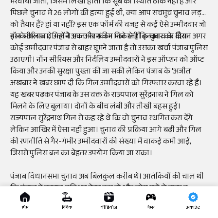
भरवाया जाता, जिसमें लिखा होता कि सूबे की स्थिति ठीक नहीं है और
पिछले चुनाव में 26 लोगों की हत्या हुई थी, क्या आप सचमुच चुनाव लड़ने
को तैयार हैं? हां या नहीं? इस एक फॉर्म की वजह से कई ऐसे उम्मीदवार जो
नॉन सीरियस थे उन्होंने अपना नामांकन भरने से ही इनकार कर दिया।
इसके अलावा, गिल ने एक और स्कीम निकाली कि चुनाव के दौरान अगर
कोई उम्मीदवार पंजाब से बाहर घूमने जाता है तो उसका खर्चा पंजाब पुलिस
उठाएगी। नॉन सीरियस और निर्दलिय उम्मीदवारों ने इस ऑप्शन को ऑप्ट
किया और उनकी सुरक्षा पुख्ता की जा सकी लेकिन पंजाब के 'अजीत'
अखबार ने खबर छाप दी कि गिल उम्मीदवारों को गिरफ्तार करवा रहे हैं।
यह खबर पढ़कर पंजाब के उस वक्त के राज्यपाल सुरेंद्रनाथ ने गिल को
मिलने के लिए बुलाया। दोनों के बीच लंबी और तीखी बहस हुई।
राज्यपाल सुरेंद्रनाथ गिल से कह रहे थे कि वो चुनाव स्थगित करा देंगे
लेकिन आखिर में ऐसा नहीं हुआ। चुनाव की प्रक्रिया आगे बढ़ी और गिल
की रणनीति से गैर-गंभीर उम्मीदवारों की संख्या में वाकई कमी आई,
जिससे पुलिस बल का बेहतर उपयोग किया जा सका।
पंजाब विधानसभा चुनाव अब बिलकुल करीब थे। आतंकियों की चाल थी
कि पंजाब में मतदान प्रतिशत बेहद कम हो और लोग घरों से बाहर न
निकलें। विदेशों में बैठे खालिस्तानी समर्थक पंजाब में चुनावों के खिलाफ
होम
क्विक
वीडियोज
गेम्स
अकाउंट
थे। चुनाव 19 फरवरी 1992 को होने वाले थे। 8 फरवरी को खबर आई कि