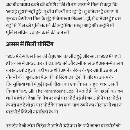
जब बीच बचाव करने की कोशिश की तो उस शख्स ने गिल से कहा कि
'लड़ाई तुझसे नहीं हुई। तू बीच में क्यों पड़ रहा है। तू थानेदार है क्या?” ये
सुनकर केपीएस गिल के मुंह से बेसाख्ता निकला, 'हां, मैं थानेदार हूं।' बस
यहीं से गिल को पुलिसवाले की अहमियत समझ आई और उन्होंने भी
पुलिस सर्विल ज्वाइन करने की ठान ली।
असम में मिली पोस्टिंग
1955 में केपीएस गिल की ग्रैजुएशन कंप्लीट हुई और साल 1958 में पहले
ही प्रयास में UPSC कर वो एक IPS बने और उसी साल उन्हें असम-मेघालय
कार्डर अलॉट हुआ। यहीं पर उन्होंने अपने करियर के शुरूआती 28 साल
नौकरी की। शुरूआत में उनकी पोस्टिंग एक ट्रेनी के तौर पर असम के
तिनसुखिया थाने में हुई। इसी दौरान का एक किस्सा राहुल चंदन अपनी
किताब 'KPS Gill: The Paramount Cop' में बताते हैं कि पहली बार जब
थाने पहंचे तो देखा कि मेज पर कई पासपोर्ट पड़े हैं। जब उन्होंने पासपोर्ट्स
के पन्ने पलटे तो हर पासपोर्ट के साथ पांच-पांच रुपये का नोट नत्थी था। ये
पासपोर्ट विदेशी नागरिकों के थे।
उस दौर में जो लोग विदेश से आते थे उन्हें पास के थाने जाकर पासपोर्ट को