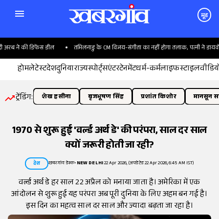
मूड
ब ने की डिफेंस डील
तमिलनाडु के CM विजय-संगीता का नहीं होगा तलाक, पत्नी ने डायवोर्स
होम
लेटेस्ट
देश
दुनिया
राज्य
स्पोर्ट्स
एंटरटेनमेंट
धर्म-कर्म
लाइफस्टाइल
वीडिय
ट्रेंडिंग:
शेख हसीना
बृजभूषण सिंह
प्रशांत किशोर
मानसून सत
1970 से शुरू हुई 'वर्ल्ड अर्थ डे' की परंपरा, साल दर साल
क्यों जरूरी होती जा रही?
खबरगांव डेस्क
•
NEW DELHI
22 Apr 2026, (अपडेटेड 22 Apr 2026, 6:45 AM IST)
देश
वर्ल्ड अर्थ डे हर साल 22 अप्रैल को मनाया जाता है। अमेरिका में एक
आंदोलन से शुरू हुई यह परंपरा अब पूरी दुनिया के लिए अहम बन गई है।
इस दिन का महत्व साल दर साल और ज्यादा बढ़ता जा रहा है।