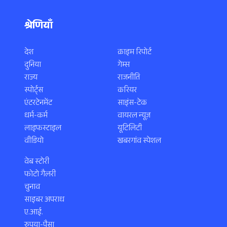
श्रेणियाँ
देश
क्राइम रिपोर्ट
दुनिया
गेम्स
राज्य
राजनीति
स्पोर्ट्स
करियर
एंटरटेनमेंट
साइंस-टेक
धर्म-कर्म
वायरल न्यूज़
लाइफस्टाइल
यूटिलिटी
वीडियो
खबरगांव स्पेशल
वेब स्टोरी
फोटो गैलरी
चुनाव
साइबर अपराध
ए.आई.
रुपया-पैसा