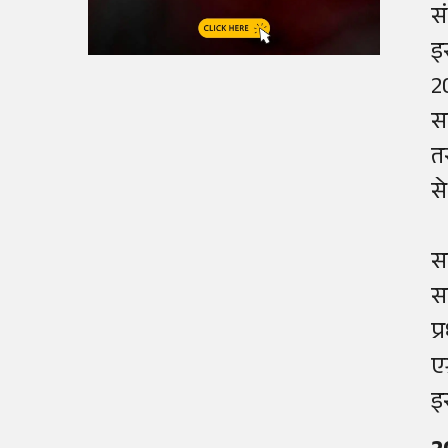
स
इ
2
स
त
स
स
स
प
ए
इ