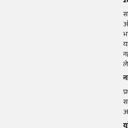
2
स
ऑ
भ
य
न
ल
न
प्
स
अ
य