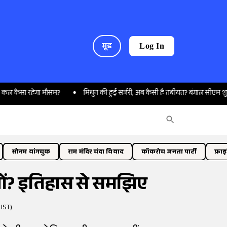
मूड
Log In
हेगा मौसम?
मिथुन की हुई सर्जरी, अब कैसी है तबीयत? बंगाल सीएम शुभेंदु अधिकारी 
सोनम वांगचुक
राम मंदिर चंदा विवाद
कॉकरोच जनता पार्टी
फ्रा
्यों? इतिहास से समझिए
 IST)