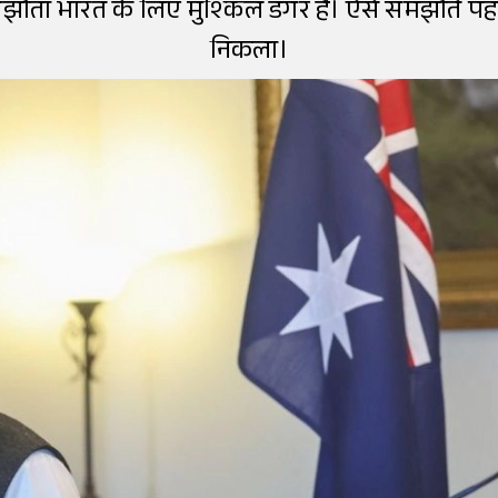
मझौता भारत के लिए मुश्किल डगर है। ऐसे समझौते पह
निकला।