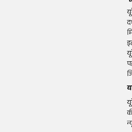
य
द
म
इ
य
प
ज
य
य
क
न