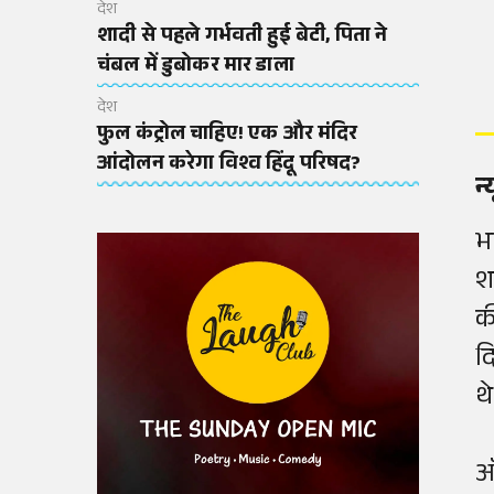
देश
शादी से पहले गर्भवती हुई बेटी, पिता ने
चंबल में डुबोकर मार डाला
देश
फुल कंट्रोल चाहिए! एक और मंदिर
आंदोलन करेगा विश्व हिंदू परिषद?
न
भ
श
क
द
थ
ऑ