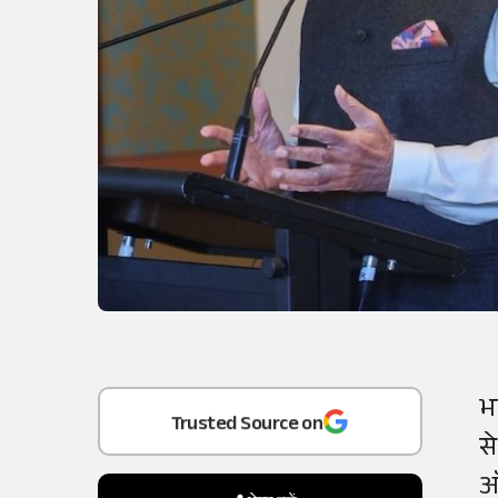
Add
as a
भ
Trusted Source on
स
ऑस