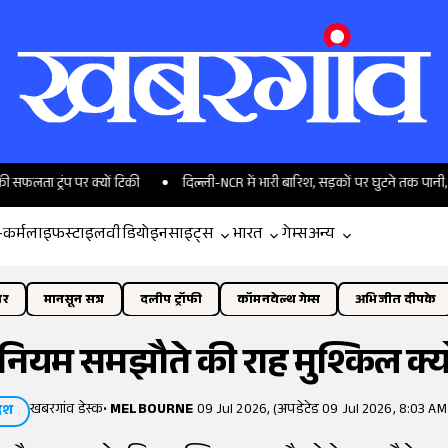
 पर क्यों टिकी
दिल्ली-NCR में भारी बारिश, सड़कों पर घुटने तक पानी, कल कैसा र
-कर्म
लाइफस्टाइल
वीडियो
इनसाइट्स
भारत
गेम्स
अन्य
ोर
मानसून सत्र
दलीप ट्रॉफी
कॉमनवेल्थ गेम्स
अभिजीत दीपके
ूरेनियम समझौते की राह मुश्किल क
खबरगांव डेस्क
•
MELBOURNE
09 Jul 2026, (अपडेटेड 09 Jul 2026, 8:03 AM
ेश