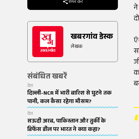
शेयर करें
न
दो
खबरगांव डेस्क
ए
लेखक
स
ज
क
संबंधित खबरें
ब
देश
दिल्ली-NCR में भारी बारिश से घुटने तक
पानी, कल कैसा रहेगा मौसम?
देश
सऊदी अरब, पाकिस्तान और तुर्की के
डिफेंस डील पर भारत ने क्या कहा?