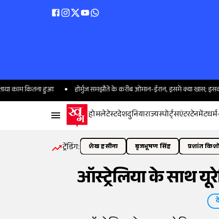
ितना हुआ
होर्मुज समझौते के करीब ओमान-ईरान, इसमें क्या खास; इसकी सफलता ट्रंप
होम
लेटेस्ट
देश
दुनिया
राज्य
स्पोर्ट्स
एंटरटेनमेंट
धर्म
ट्रेंडिंग:
शेख हसीना
बृजभूषण सिंह
प्रशांत किश
ऑस्ट्रेलिया के साथ य
द