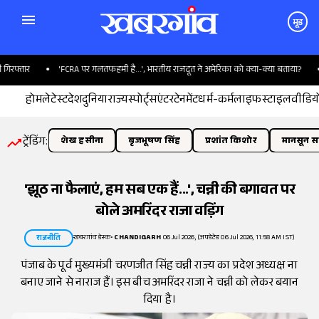
मूड
फ्तार
'FCRA पर गलतफहमी है...', भारतीय राजदूत ने अमेरिका को क्या-क्या बताया?
स
होम
लेटेस्ट
देश
दुनिया
राज्य
स्पोर्ट्स
एंटरटेनमेंट
धर्म-कर्म
लाइफस्टाइल
वीडिय
ट्रेंडिंग:
शेख हसीना
बृजभूषण सिंह
प्रशांत किशोर
मानसून सत
'झूठ ना फैलाएं, हम सब एक हैं...', चन्नी की बगावत पर
बोले अमरिंदर राजा वड़िंग
खबरगांव डेस्क
•
CHANDIGARH
06 Jul 2026, (अपडेटेड 06 Jul 2026, 11:58 AM IST)
राजनीति
पंजाब के पूर्व मुख्यमंत्री चरणजीत सिंह चन्नी राज्य का प्रदेश अध्यक्ष ना
बनाए जाने से नाराज हैं। इस बीच अमरिंदर राजा ने चन्नी को लेकर बयान
दिया है।