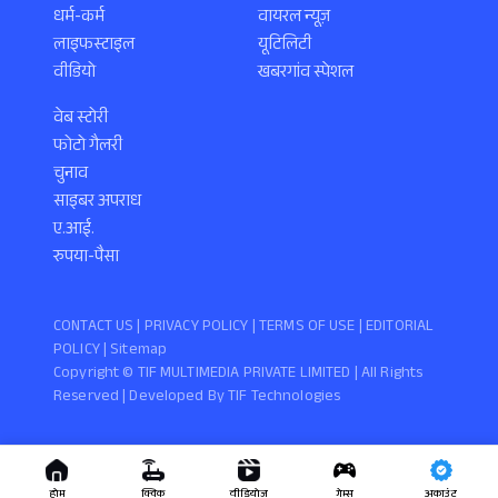
धर्म-कर्म
वायरल न्यूज़
लाइफस्टाइल
यूटिलिटी
वीडियो
खबरगांव स्पेशल
वेब स्टोरी
फोटो गैलरी
चुनाव
साइबर अपराध
ए.आई.
रुपया-पैसा
CONTACT US |
PRIVACY POLICY
|
TERMS OF USE
|
EDITORIAL
POLICY
| Sitemap
Copyright ©️ TIF MULTIMEDIA PRIVATE LIMITED | All Rights
Reserved | Developed By
TIF Technologies
होम
क्विक
वीडियोज
गेम्स
अकाउंट