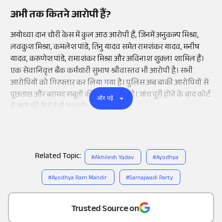
अभी तक कितने आरोपी हैं?
अयोध्या दान चोरी केस में कुल आठ आरोपी हैं, जिनमें अनुकल्प मिश्रा,
लवकुश मिश्रा, कमलेश पांडे, तिनु यादव समेत रामशंकर यादव, मनीष
यादव, करुणेश पांडे, रामाशंकर मिश्रा और अविनाश शुक्ला शामिल हैं।
एक सेवानिवृत्त बैंक कर्मचारी सुभाष श्रीवास्तव भी आरोपी है। सभी
आरोपियों को गिरफ्तार कर लिया गया है। पुलिस अब बाकी आरोपियों से
पूछताछ और बरामद सबूतों की जांच कर रही है। जांच पूरी होने के बाद कोर्ट
और पढ़ें
में आगे की रिपोर्ट दी जाएगी।
Related Topic:
#
Akhilesh Yadav
#
Ayodhya
#
Ayodhya Ram Mandir
#
Samajwadi Party
Add
as a
Trusted Source on