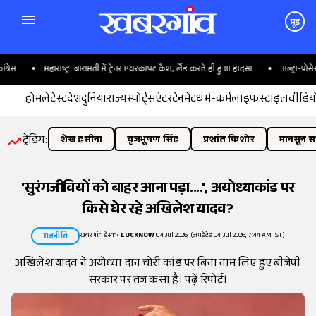
मूड
महाराष्ट्र: बारामती में ट्रेनर एयरक्राफ्ट क्रैश, लैंड करते ही हुआ हादसा
अल्ट्रा-प्रोसेस
होम
लेटेस्ट
देश
दुनिया
राज्य
स्पोर्ट्स
एंटरटेनमेंट
धर्म-कर्म
लाइफस्टाइल
वीडिय
ट्रेंडिंग:
शेख हसीना
बृजभूषण सिंह
प्रशांत किशोर
मानसून सत
'सुरंगजीवियों को बाहर आना पड़ा....', अयोध्याकांड पर
किसे घेर रहे अखिलेश यादव?
खबरगांव डेस्क
•
LUCKNOW
04 Jul 2026, (अपडेटेड 04 Jul 2026, 7:44 AM IST)
राजनीति
अखिलेश यादव ने अयोध्या दान चोरी कांड पर बिना नाम लिए हुए बीजेपी
सरकार पर तंज कसा है। पढ़ें रिपोर्ट।