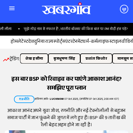
मूड
ीला
'मुझे नरेंद्र नाम से नफरत है', भारतीय बॉक्सर की किस बात पर PM मोदी हंस पड़े?
ह
होम
लेटेस्ट
देश
दुनिया
राज्य
स्पोर्ट्स
एंटरटेनमेंट
धर्म-कर्म
लाइफस्टाइल
वीडिय
ट्रेंडिंग:
शेख हसीना
बृजभूषण सिंह
प्रशांत किशोर
मानसून सत
इस बार BSP को रिवाइव कर पाएंगे आकाश आनंद?
समझिए पूरा प्लान
अभिनव आत्रे
•
LUCKNOW
07 Oct 2025, (अपडेटेड 07 Oct 2025, 2:00 AM IST)
राजनीति
आकाश आनंद अपने युवा जोश, रणनीति और नई टेक्नोलॉली से बहुजन
समाज पार्टी में जान फूंकने की जुगत में लगे हुए हैं। BSP की 9 तारीख की
रैली बेहद अहम होने जा रही है।