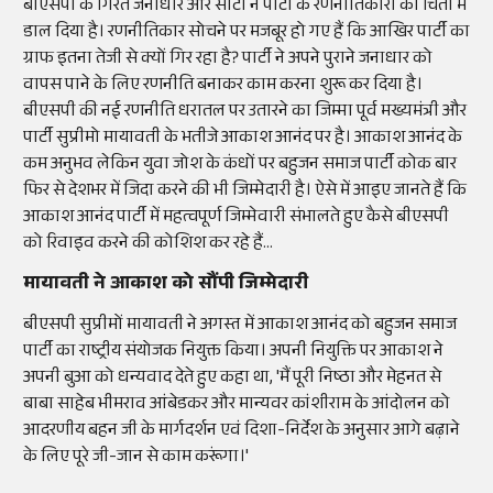
बीएसपी के गिरते जनाधार और सीटों ने पार्टी के रणनीतिकारों को चिंता में
डाल दिया है। रणनीतिकार सोचने पर मजबूर हो गए हैं कि आखिर पार्टी का
ग्राफ इतना तेजी से क्यों गिर रहा है
?
पार्टी ने अपने पुराने जनाधार को
वापस पाने के लिए रणनीति बनाकर काम करना शुरू कर दिया है।
बीएसपी की नई रणनीति धरातल पर उतारने का जिम्मा पूर्व मख्यमंत्री और
पार्टी सुप्रीमो मायावती के भतीजे आकाश आनंद पर है। आकाश आनंद के
कम अनुभव लेकिन युवा जोश के कंधों पर बहुजन समाज पार्टी कोक बार
फिर से देशभर में जिदा करने की भी जिम्मेदारी है। ऐसे में आइए जानते हैं कि
आकाश आनंद पार्टी में महत्वपूर्ण जिम्मेवारी संभालते हुए कैसे बीएसपी
को रिवाइव करने की कोशिश कर रहे हैं...
मायावती ने आकाश को सौंपी जिम्मेदारी
बीएसपी सुप्रीमों मायावती ने अगस्त में आकाश आनंद को बहुजन समाज
पार्टी का राष्ट्रीय संयोजक नियुक्त किया। अपनी नियुक्ति पर आकाश ने
अपनी बुआ को धन्यवाद देते हुए कहा था,
'
मैं पूरी निष्ठा और मेहनत से
बाबा साहेब भीमराव आंबेडकर और मान्यवर कांशीराम के आंदोलन को
आदरणीय बहन जी के मार्गदर्शन एवं दिशा-निर्देश के अनुसार आगे बढ़ाने
के लिए पूरे जी-जान से काम करूंगा।
'