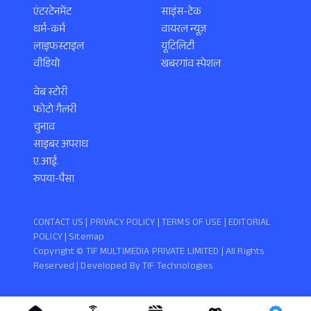
एंटरटेनमेंट
साइंस-टेक
धर्म-कर्म
वायरल न्यूज़
लाइफस्टाइल
यूटिलिटी
वीडियो
खबरगांव स्पेशल
वेब स्टोरी
फोटो गैलरी
चुनाव
साइबर अपराध
ए.आई.
रुपया-पैसा
CONTACT US |
PRIVACY POLICY
|
TERMS OF USE
|
EDITORIAL
POLICY
| Sitemap
Copyright ©️ TIF MULTIMEDIA PRIVATE LIMITED | All Rights
Reserved | Developed By
TIF Technologies