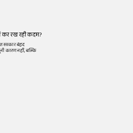
्यों कर रख रही कदम?
देश सरकार बेहद
नी कारण नहीं, बल्कि
 ढूंढ रहे भविष्य?
ंधन में शामिल नेता
है? आइए जानते हैं...