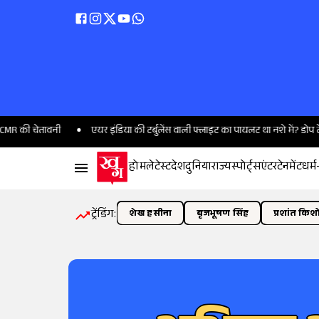
ेतावनी
एयर इंडिया की टर्बुलेंस वाली फ्लाइट का पायलट था नशे में? डोप टेस्ट पॉजिटि
होम
लेटेस्ट
देश
दुनिया
राज्य
स्पोर्ट्स
एंटरटेनमेंट
धर्म
ट्रेंडिंग:
शेख हसीना
बृजभूषण सिंह
प्रशांत किश