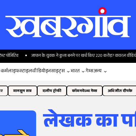
व
जापान के युवक ने कुत्ता बनने पर खर्च किए 220 करोड़? वायरल वीडियो का सच ज
-कर्म
लाइफस्टाइल
वीडियो
इनसाइट्स
भारत
गेम्स
अन्य
ोर
मानसून सत्र
दलीप ट्रॉफी
कॉमनवेल्थ गेम्स
अभिजीत दीपके
लेखक का प