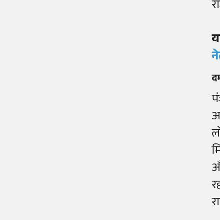
र
य
न
दम
प
अ
ल
म
औ
रह
र