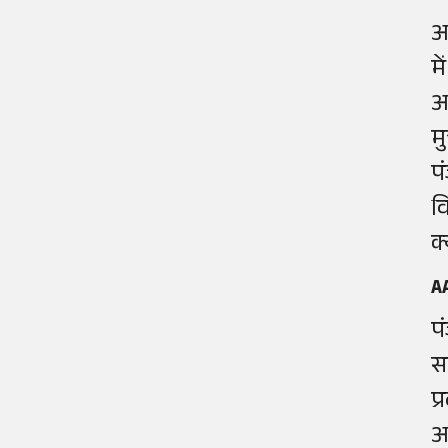
अ
म
अ
म
प
व
क
AA
प
स
प
आ