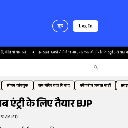
मूड
Log In
ायरल
झारखंड: छात्रों ने भेजे 11 नाम, सरकार बोली- सिर्फ स्टूडेंट से बात करेंगे
आ
सोनम वांगचुक
राम मंदिर चंदा विवाद
कॉकरोच जनता पार्टी
फ्रा
 एंट्री के लिए तैयार BJP
:51 AM IST)