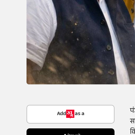
Add
as a
प
Trusted Source on
स
क