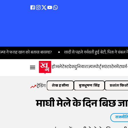
 खान को बताया बायस्ड?
शादी से पहले गर्भवती हुई बेटी, पिता ने चंबल में डुबोकर मार 
होम
लेटेस्ट
देश
दुनिया
राज्य
स्पोर्ट्स
एंटरटेनमेंट
धर्म
ट्रेंडिंग:
शेख हसीना
बृजभूषण सिंह
प्रशांत किश
माघी मेले के दिन बिछ जा
राजनीत