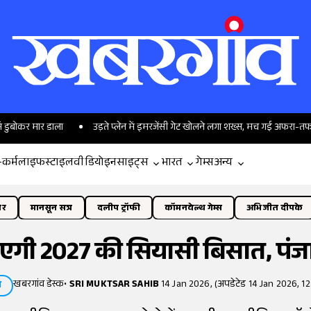
डाला
उड़ते प्लेन में इमरजेंसी गेट खोलने लगा शख्स, मच गई अफरा-तफरी, वीडियो व
-कर्म
लाइफस्टाइल
वीडियो
इनसाइट्स
भारत
गेम्स
अन्य
ोर
मानसून सत्र
दलीप ट्रॉफी
कॉमनवेल्थ गेम्स
अभिजीत दीपके
एगी 2027 की सियासी बिसात, पंजाब
खबरगांव डेस्क
•
SRI MUKTSAR SAHIB
14 Jan 2026, (अपडेटेड 14 Jan 2026, 12
ि