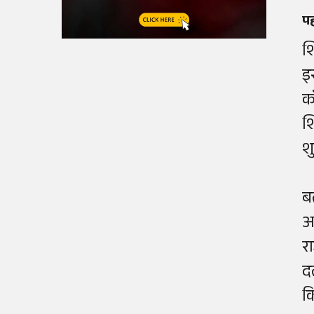
प
श
इ
क
श
श
ब
अ
र
द
क