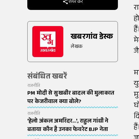
शेयर करें
र
ह
ह
खबरगांव डेस्क
म
लेखक
ज
म
संबंधित खबरें
यु
राजनीति
PM मोदी से सुखबीर बादल की मुलाकात
मु
पर केजरीवाल क्या बोले?
घ
राजनीति
दि
'हेलो अंकल अमरिंदर...', राहुल गांधी ने
ह
बताया कौन है उनका फेवरेट BJP नेता
ज