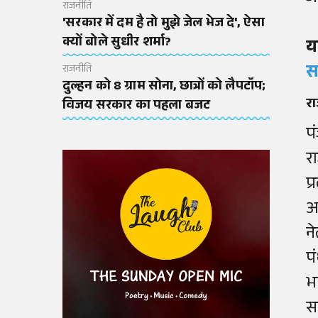
राजनीति
'सरकार में दम है तो मुझे जेल भेज दे', ऐसा
क्यों बोले सुधीर शर्मा?
य
स
राजनीति
दुल्हन को 8 ग्राम सोना, छात्रों को लैपटॉप;
र
विजय सरकार का पहला बजट
प
र
प
अ
न
प
भ
स