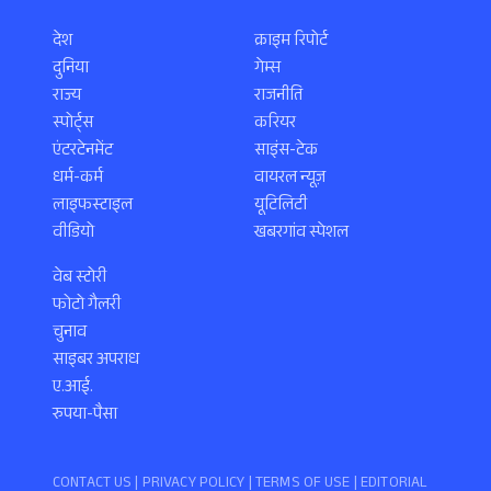
देश
क्राइम रिपोर्ट
दुनिया
गेम्स
राज्य
राजनीति
स्पोर्ट्स
करियर
एंटरटेनमेंट
साइंस-टेक
धर्म-कर्म
वायरल न्यूज़
लाइफस्टाइल
यूटिलिटी
वीडियो
खबरगांव स्पेशल
वेब स्टोरी
फोटो गैलरी
चुनाव
साइबर अपराध
ए.आई.
रुपया-पैसा
CONTACT US |
PRIVACY POLICY
|
TERMS OF USE
|
EDITORIAL