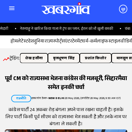
मूड
री
नेतन्याहू ने खारिज किया गाजा में ट्रंप का प्लान, ईरान को भी खुली धमकी
चंबा: कैंट
होम
लेटेस्ट
देश
दुनिया
राज्य
स्पोर्ट्स
एंटरटेनमेंट
धर्म-कर्म
लाइफस्टाइल
वीडिय
ट्रेंडिंग:
शेख हसीना
बृजभूषण सिंह
प्रशांत किशोर
मानसून सत
पूर्व CM को राज्यसभा भेजना कांग्रेस की मजबूरी, सिद्दारमैया
समेत इनकी चर्चा
खबरगांव डेस्क
•
NEW DELHI
28 May 2026, (अपडेटेड 28 May 2026, 9:30 AM IST)
राजनीति
कांग्रेस पार्टी 24 अकबर रोड़ बंगला अपने पास रखना चाहती है। इसके
लिए पार्टी किसी पूर्व सीएम को राज्यसभा भेज सकती है और उनके नाम पर
बंगला ले सकती है।