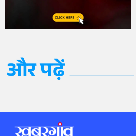
और पढ़ें