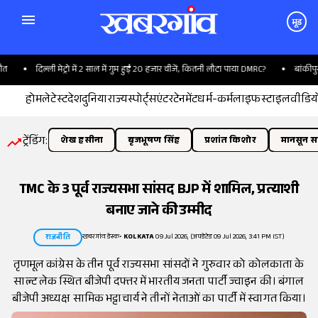
मूड
दिल्ली मेट्रो में 2 साल में गुम हुईं 20 हजार चीजें, कितनी लौटा पाया DMRC?
बांकीपुर ने
होम
लेटेस्ट
देश
दुनिया
राज्य
स्पोर्ट्स
एंटरटेनमेंट
धर्म-कर्म
लाइफस्टाइल
वीडिय
ट्रेंडिंग:
शेख हसीना
बृजभूषण सिंह
प्रशांत किशोर
मानसून सत
TMC के 3 पूर्व राज्यसभा सांसद BJP में शामिल, प्रत्याशी
बनाए जाने की उम्मीद
खबरगांव डेस्क
•
KOLKATA
09 Jul 2026, (अपडेटेड 09 Jul 2026, 3:41 PM IST)
राजनीति
तृणमूल कांग्रेस के तीन पूर्व राज्यसभा सांसदों ने गुरुवार को कोलकाता के
साल्ट लेक स्थित बीजेपी दफ्तर में भारतीय जनता पार्टी ज्वाइन की। बंगाल
बीजेपी अध्यक्ष सामिक भट्टाचार्य ने तीनों नेताओं का पार्टी में स्वागत किया।