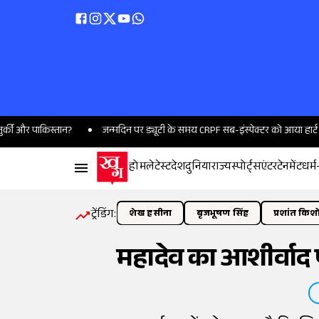
किस्तान?
जन्मदिन पर ड्यूटी के समय CRPF सब-इंस्पेक्टर को आया हार्ट अटैक, इला
होम
लेटेस्ट
देश
दुनिया
राज्य
स्पोर्ट्स
एंटरटेनमेंट
धर्म
ट्रेंडिंग:
शेख हसीना
बृजभूषण सिंह
प्रशांत किश
महादेव का आशीर्वाद प