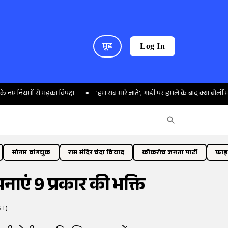
मूड
Log In
 से भड़का विपक्ष
'हम सब मारे जाते', गाड़ी पर हमले के बाद क्या बोलीं ममता बनर्जी?
सोनम वांगचुक
राम मंदिर चंदा विवाद
कॉकरोच जनता पार्टी
फ्रा
ाएं 9 प्रकार की भक्ति
ST)