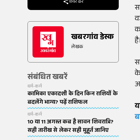
शेयर करें
स
व
क
खबरगांव डेस्क
है
लेखक
स
के
संबंधित खबरें
अ
धर्म-कर्म
कामिका एकादशी के दिन किन राशियों के
बदलेंगे भाग्य? पढ़ें राशिफल
य
धर्म-कर्म
ब
10 या 11 अगस्त कब है सावन शिवरात्रि?
सही तारीख से लेकर सही मुहूर्त जानिए