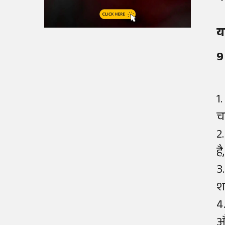
य
9
1
च
2
ह
3
श
4
औ