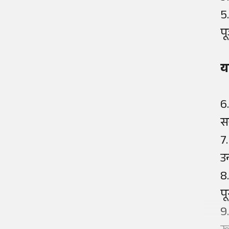
5
प
य
6
स
7
उ
8
प
9