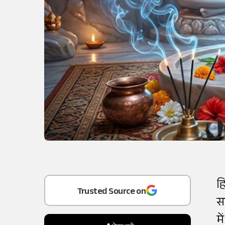
Add
as a
ह
स
Trusted Source on
म