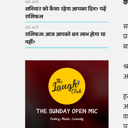
क
धर्म-कर्म
शनिवार को कैसा रहेगा आपका दिन? पढ़ें
राशिफल
स
धर्म-कर्म
राशिफल: आज आपको धन लाभ होगा या
प्
नहीं?
बा
श
अ
इ
आ
क
प