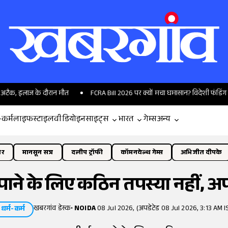
ज के दौरान मौत
FCRA Bill 2026 पर क्यों मचा घमासान? विदेशी फंडिंग के नए नियमों
-कर्म
लाइफस्टाइल
वीडियो
इनसाइट्स
भारत
गेम्स
अन्य
ोर
मानसून सत्र
दलीप ट्रॉफी
कॉमनवेल्थ गेम्स
अभिजीत दीपके
ाने के लिए कठिन तपस्या नहीं, अपन
खबरगांव डेस्क
•
NOIDA
08 Jul 2026, (अपडेटेड 08 Jul 2026, 3:13 AM I
धर्म-कर्म