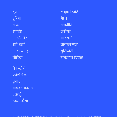
देश
क्राइम रिपोर्ट
दुनिया
गेम्स
राज्य
राजनीति
स्पोर्ट्स
करियर
एंटरटेनमेंट
साइंस-टेक
धर्म-कर्म
वायरल न्यूज़
लाइफस्टाइल
यूटिलिटी
वीडियो
खबरगांव स्पेशल
वेब स्टोरी
फोटो गैलरी
चुनाव
साइबर अपराध
ए.आई.
रुपया-पैसा