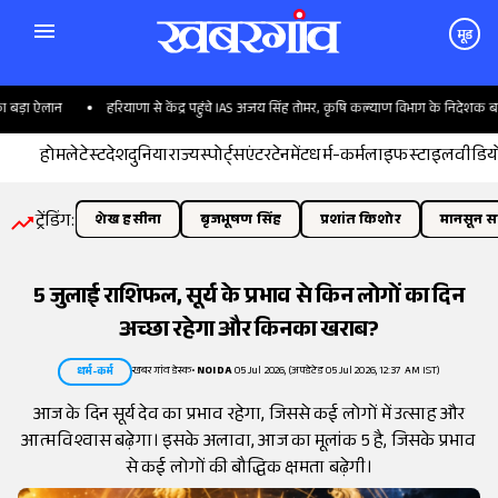
मूड
ा ऐलान
हरियाणा से केंद्र पहुंचे IAS अजय सिंह तोमर, कृषि कल्याण विभाग के निदेशक बने
होम
लेटेस्ट
देश
दुनिया
राज्य
स्पोर्ट्स
एंटरटेनमेंट
धर्म-कर्म
लाइफस्टाइल
वीडिय
ट्रेंडिंग:
शेख हसीना
बृजभूषण सिंह
प्रशांत किशोर
मानसून सत
5 जुलाई राशिफल, सूर्य के प्रभाव से किन लोगों का दिन
अच्छा रहेगा और किनका खराब?
खबरगांव डेस्क
•
NOIDA
05 Jul 2026, (अपडेटेड 05 Jul 2026, 12:37 AM IST)
धर्म-कर्म
आज के दिन सूर्य देव का प्रभाव रहेगा, जिससे कई लोगों में उत्साह और
आत्मविश्वास बढ़ेगा। इसके अलावा, आज का मूलांक 5 है, जिसके प्रभाव
से कई लोगों की बौद्धिक क्षमता बढ़ेगी।