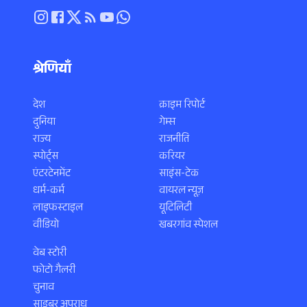
श्रेणियाँ
देश
क्राइम रिपोर्ट
दुनिया
गेम्स
राज्य
राजनीति
स्पोर्ट्स
करियर
एंटरटेनमेंट
साइंस-टेक
धर्म-कर्म
वायरल न्यूज़
लाइफस्टाइल
यूटिलिटी
वीडियो
खबरगांव स्पेशल
वेब स्टोरी
फोटो गैलरी
चुनाव
साइबर अपराध