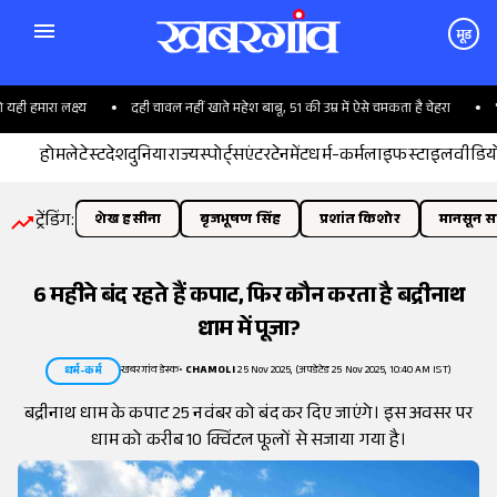
मूड
 हमारा लक्ष्य
दही चावल नहीं खाते महेश बाबू, 51 की उम्र में ऐसे चमकता है चेहरा
'RJD
होम
लेटेस्ट
देश
दुनिया
राज्य
स्पोर्ट्स
एंटरटेनमेंट
धर्म-कर्म
लाइफस्टाइल
वीडिय
ट्रेंडिंग:
शेख हसीना
बृजभूषण सिंह
प्रशांत किशोर
मानसून सत
6 महीने बंद रहते हैं कपाट, फिर कौन करता है बद्रीनाथ
धाम में पूजा?
खबरगांव डेस्क
•
CHAMOLI
25 Nov 2025, (अपडेटेड 25 Nov 2025, 10:40 AM IST)
धर्म-कर्म
बद्रीनाथ धाम के कपाट 25 नवंबर को बंद कर दिए जाएंगे। इस अवसर पर
धाम को करीब 10 क्विंटल फूलों से सजाया गया है।