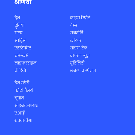
श्रेणियाँ
देश
क्राइम रिपोर्ट
दुनिया
गेम्स
राज्य
राजनीति
स्पोर्ट्स
करियर
एंटरटेनमेंट
साइंस-टेक
धर्म-कर्म
वायरल न्यूज़
लाइफस्टाइल
यूटिलिटी
वीडियो
खबरगांव स्पेशल
वेब स्टोरी
फोटो गैलरी
चुनाव
साइबर अपराध
ए.आई.
रुपया-पैसा