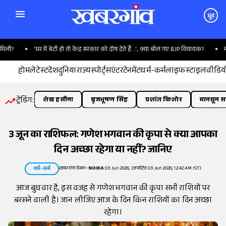
मूड
ी?
'घर में बेटी हो तो केंद्र सरकार को दोष देते हैं...', क्या बोल गए BJP विधायक?
मंजूरी
होम
लेटेस्ट
देश
दुनिया
राज्य
स्पोर्ट्स
एंटरटेनमेंट
धर्म-कर्म
लाइफस्टाइल
वीडिय
ट्रेंडिंग:
शेख हसीना
बृजभूषण सिंह
प्रशांत किशोर
मानसून सत
3 जून का राशिफल: गणेश भगवान की कृपा से क्या आपका
दिन अच्छा रहेगा या नहीं? जानिए
खबरगांव डेस्क
•
NOIDA
03 Jun 2026, (अपडेटेड 03 Jun 2026, 12:42 AM IST)
धर्म-कर्म
आज बुधवार है, इस वजह से गणेश भगवान की कृपा सभी राशियों पर
बरसने वाली है। जान लीजिए आज के दिन किन राशियों का दिन अच्छा
रहेगा।