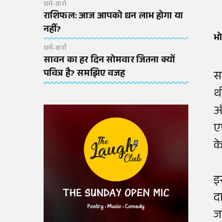
धर्म-कर्म
राशिफल: आज आपको धन लाभ होगा या
नहीं?
भ
धर्म-कर्म
सावन का हर दिन सोमवार जितना क्यों
पवित्र है? समझिए वजह
स
थ
औ
ए
क
इ
द
ज