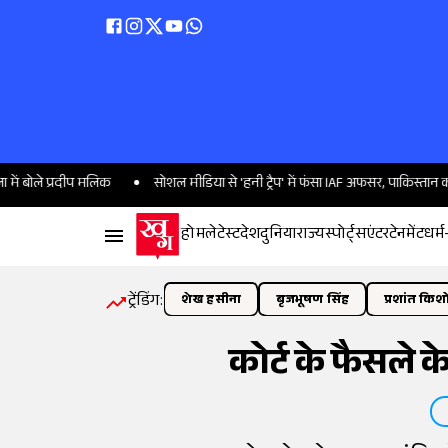
प्रदीप मलिक
सोशल मीडिया से 'हनी ट्रैप' में फंसा IAF अफसर, पाकिस्तान को भेजी खु
होम
लेटेस्ट
देश
दुनिया
राज्य
स्पोर्ट्स
एंटरटेनमेंट
धर्म
ट्रेंडिंग:
शेख हसीना
बृजभूषण सिंह
प्रशांत किश
कोर्ट के फैसले के