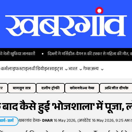
फिया जानकारी
दिल्ली में मर्सिडीज-वैगन R की टक्कर से महिला की मौत, कार में दिख
-कर्म
लाइफस्टाइल
वीडियो
इनसाइट्स
भारत
गेम्स
अन्य
ोर
मानसून सत्र
दलीप ट्रॉफी
कॉमनवेल्थ गेम्स
अभिजीत दीपके
 बाद कैसे हुई 'भोजशाला' में पूजा, 
खबरगांव डेस्क
•
DHAR
16 May 2026, (अपडेटेड 16 May 2026, 9:25 AM I
धर्म-कर्म