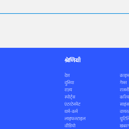
श्रेणियाँ
देश
क्राइम
दुनिया
गेम्स
राज्य
राजनी
स्पोर्ट्स
करिय
एंटरटेनमेंट
साइं
धर्म-कर्म
वायरल
लाइफस्टाइल
यूटिल
वीडियो
खबरगा