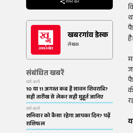
शेयर करें
क
थ
फ
खबरगांव डेस्क
ह
लेखक
म
ज
संबंधित खबरें
फ
धर्म-कर्म
10 या 11 अगस्त कब है सावन शिवरात्रि?
क
सही तारीख से लेकर सही मुहूर्त जानिए
र
धर्म-कर्म
शनिवार को कैसा रहेगा आपका दिन? पढ़ें
य
राशिफल