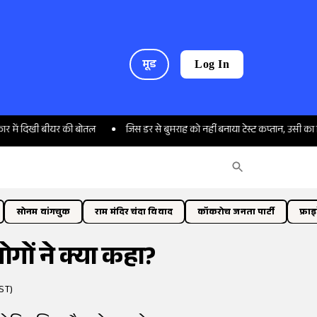
मूड
Log In
ी बीयर की बोतल
जिस डर से बुमराह को नहीं बनाया टेस्ट कप्तान, उसी का शिकार बन र
सोनम वांगचुक
राम मंदिर चंदा विवाद
कॉकरोच जनता पार्टी
फ्रा
लोगों ने क्या कहा?
ST)