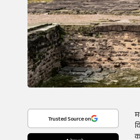
Add
as a
मध
Trusted Source on
व
क