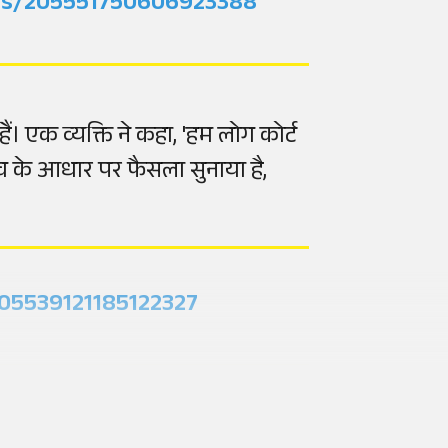
atus/205551750606923388
ं। एक व्यक्ति ने कहा, 'हम लोग कोर्ट
ंच के आधार पर फैसला सुनाया है,
205539121185122327