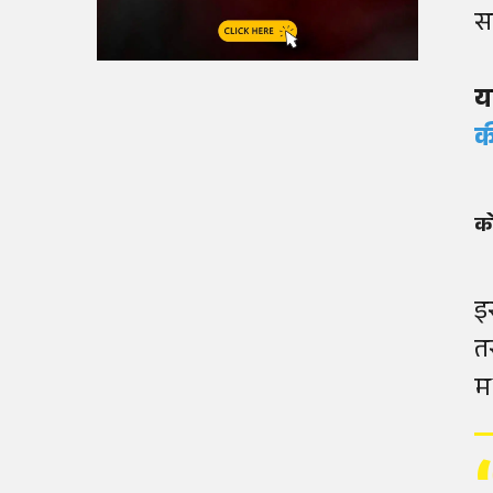
स
य
क
को
इ
त
मह