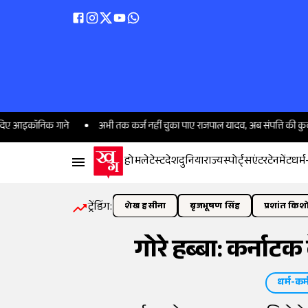
 गाने
अभी तक कर्ज नहीं चुका पाए राजपाल यादव, अब संपत्ति की कुर्की हो जाएगी?
होम
लेटेस्ट
देश
दुनिया
राज्य
स्पोर्ट्स
एंटरटेनमेंट
धर्म
ट्रेंडिंग:
शेख हसीना
बृजभूषण सिंह
प्रशांत किश
गोरे हब्बा: कर्नाटक
धर्म-कर्