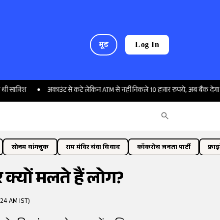
मूड
Log In
अकाउंट से कटे लेकिन ATM से नहीं निकले 10 हजार रुपये, अब बैंक देगा 15000
सोनम वांगचुक
राम मंदिर चंदा विवाद
कॉकरोच जनता पार्टी
फ्रा
 क्यों मलते हैं लोग?
:24 AM IST)