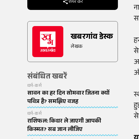
शेयर करें
न
स
खबरगांव डेस्क
ह
लेखक
से
अ
औ
संबंधित खबरें
धर्म-कर्म
सावन का हर दिन सोमवार जितना क्यों
स
पवित्र है? समझिए वजह
ह
धर्म-कर्म
से
राशिफल: किधर ले जाएगी आपकी
किस्मत? सब जान लीजिए
यह