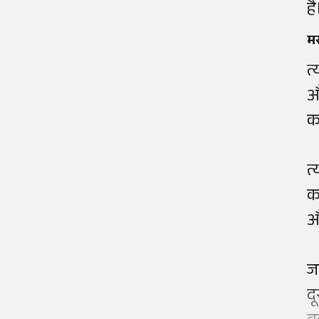
है
मस
त
औ
क
त
क
औ
ज
द