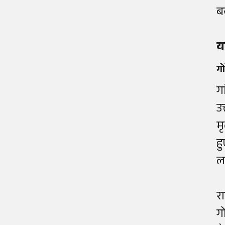
ब
यह
गो
ग
उ
म
ह
ल
र
ग