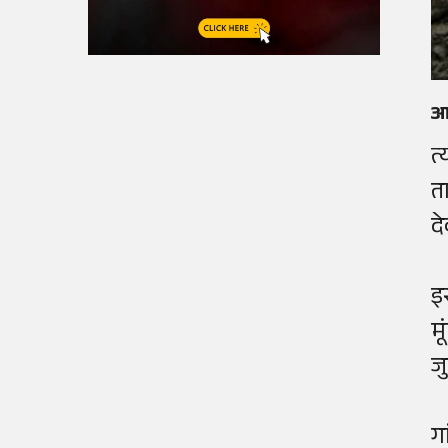
आस
त
त
द
इ
म
ज
ग