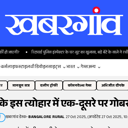
रिटायर्ड पुलिस इंस्पेक्टर के घर लूट का खुलासा, बड़े बेटे के साले ने रची थी साजिश
-कर्म
लाइफस्टाइल
वीडियो
इनसाइट्स
भारत
गेम्स
अन्य
ोर
मानसून सत्र
दलीप ट्रॉफी
कॉमनवेल्थ गेम्स
अभिजीत दीपके
 के इस त्योहार में एक-दूसरे पर गोबर
खबरगांव डेस्क
•
BANGALORE RURAL
27 Oct 2025, (अपडेटेड 27 Oct 2025, 10
म