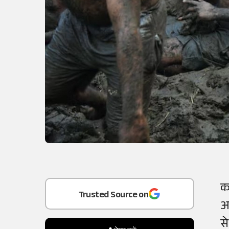
क
Add
as a
अ
Trusted Source on
स