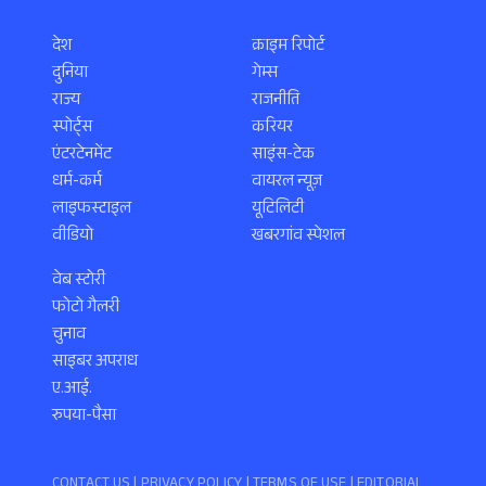
देश
क्राइम रिपोर्ट
दुनिया
गेम्स
राज्य
राजनीति
स्पोर्ट्स
करियर
एंटरटेनमेंट
साइंस-टेक
धर्म-कर्म
वायरल न्यूज़
लाइफस्टाइल
यूटिलिटी
वीडियो
खबरगांव स्पेशल
वेब स्टोरी
फोटो गैलरी
चुनाव
साइबर अपराध
ए.आई.
रुपया-पैसा
CONTACT US |
PRIVACY POLICY
|
TERMS OF USE
|
EDITORIAL