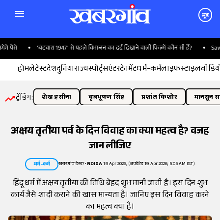
मूड
पैसे
'बंटवारा 1947' से पहले विभाजन का दर्द दिखाने वाली फिल्में कौन सी हैं?
Sawan S
होम
लेटेस्ट
देश
दुनिया
राज्य
स्पोर्ट्स
एंटरटेनमेंट
धर्म-कर्म
लाइफस्टाइल
वीडिय
ट्रेंडिंग:
शेख हसीना
बृजभूषण सिंह
प्रशांत किशोर
मानसून सत
अक्षय तृतीया पर्व के दिन विवाह का क्या महत्व है? वजह
जान लीजिए
खबरगांव डेस्क
•
NOIDA
19 Apr 2026, (अपडेटेड 19 Apr 2026, 5:05 AM IST)
धर्म-कर्म
हिंदू धर्म में अक्षय तृतीया की तिथि बेहद शुभ मानी जाती है। इस दिन शुभ
कार्य जैसे शादी कराने की खास मान्यता है। जानिए इस दिन विवाह करने
का महत्व क्या है।