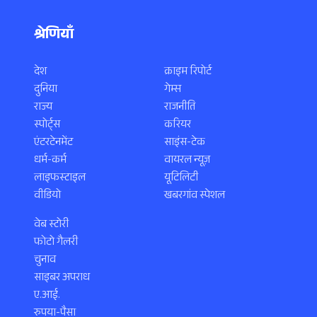
श्रेणियाँ
देश
क्राइम रिपोर्ट
दुनिया
गेम्स
राज्य
राजनीति
स्पोर्ट्स
करियर
एंटरटेनमेंट
साइंस-टेक
धर्म-कर्म
वायरल न्यूज़
लाइफस्टाइल
यूटिलिटी
वीडियो
खबरगांव स्पेशल
वेब स्टोरी
फोटो गैलरी
चुनाव
साइबर अपराध
ए.आई.
रुपया-पैसा