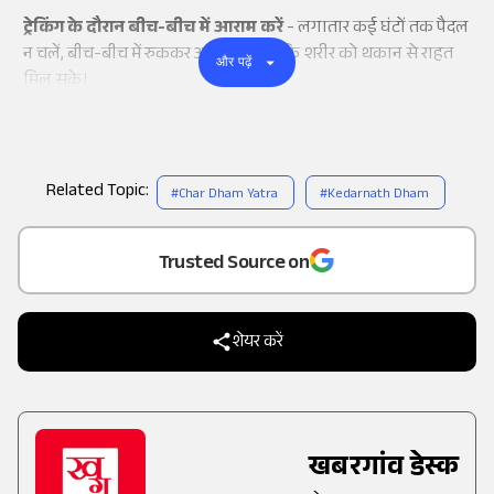
ट्रेकिंग के दौरान बीच-बीच में आराम करें
- लगातार कई घंटों तक पैदल
न चलें, बीच-बीच में रुककर आराम करें, ताकि शरीर को थकान से राहत
और पढ़ें
मिल सके।
Related Topic:
#
Char Dham Yatra
#
Kedarnath Dham
Add
as a
Trusted Source on
शेयर करें
खबरगांव डेस्क