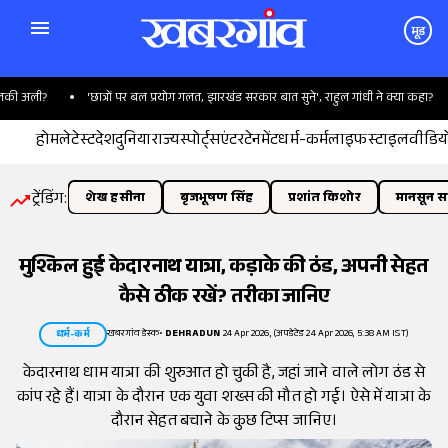
मूड
ी अली?
'छात्रों पर बल प्रयोग गलत, झारखंड सरकार बात सुने', राहुल गांधी ने क्या कहा?
होम
लेटेस्ट
देश
दुनिया
राज्य
स्पोर्ट्स
एंटरटेनमेंट
धर्म-कर्म
लाइफस्टाइल
वीडिय
ट्रेंडिंग:
शेख हसीना
बृजभूषण सिंह
प्रशांत किशोर
मानसून सत
मुश्किल हुई केदारनाथ यात्रा, कड़ाके की ठंड, अपनी सेहत
कैसे ठीक रखें? तरीका जानिए
खबरगांव डेस्क
•
DEHRADUN
24 Apr 2026, (अपडेटेड 24 Apr 2026, 5:38 AM IST)
धर्म-कर्म
केदारनाथ धाम यात्रा की शुरुआत हो चुकी है, जहां जाने वाले लोग ठंड से
कांप रहे हैं। यात्रा के दौरान एक युवा शख्स की मौत हो गई। ऐसे में यात्रा के
दौरान सेहत बचाने के कुछ टिप्स जानिए।