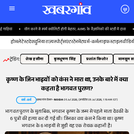
मूड
ड़ियां
योग करने से स्पर्म क्वॉलिटी होगी बेहतर, AIIMS के वैज्ञानिकों की स्टडी में दावा
होम
लेटेस्ट
देश
दुनिया
राज्य
स्पोर्ट्स
एंटरटेनमेंट
धर्म-कर्म
लाइफस्टाइल
वीडिय
ट्रेंडिंग:
शेख हसीना
बृजभूषण सिंह
प्रशांत किशोर
मानसून सत
कृष्ण के जिन भाइयों को कंस ने मारा था, उनके बारे में क्या
कहता है भागवत पुराण?
खबरगांव डेस्क
•
NOIDA
05 Jul 2026, (अपडेटेड 05 Jul 2026, 1:19 AM IST)
धर्म-कर्म
भागवत पुराण के मुताबिक, भगवान कृष्ण के जन्म से पहले माता देवकी के
6 पुत्रों की हत्या कर दी गई थी। जिनका वध कंस ने किया था। कृष्ण
भगवान के 6 भाइयों से जुड़ी यह एक रोचक कहानी है।