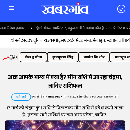
मूड
 मिलेगा इनाम?
'हेलो अंकल अमरिंदर...', राहुल गांधी ने बताया कौन है उनका फेवरेट BJP नेता
होम
लेटेस्ट
देश
दुनिया
राज्य
स्पोर्ट्स
एंटरटेनमेंट
धर्म-कर्म
लाइफस्टाइल
वीडिय
ट्रेंडिंग:
शेख हसीना
बृजभूषण सिंह
प्रशांत किशोर
मानसून सत
आज आपके भाग्य में क्या है? मीन राशि में आ रहा चंद्रमा,
जानिए राशिफल
खबरगांव डेस्क
•
NEW DELHI
17 Mar 2026, (अपडेटेड 17 Mar 2026, 4:55 AM IST)
धर्म-कर्म
17 मार्च को चंद्रमा कुंभ राशि से निकलकर मीन राशि में प्रवेश करने वाला
है। इसका सभी राशियों पर क्या असर पड़ेगा, जानिए।