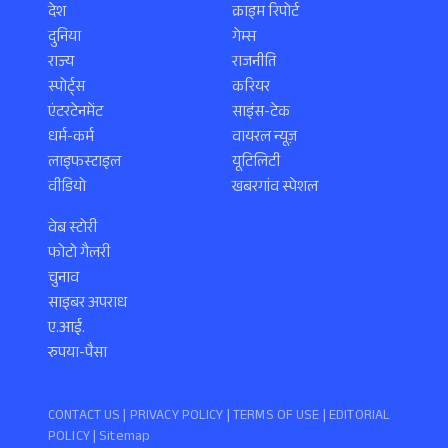
देश
क्राइम रिपोर्ट
दुनिया
गेम्स
राज्य
राजनीति
स्पोर्ट्स
करियर
एंटरटेनमेंट
साइंस-टेक
धर्म-कर्म
वायरल न्यूज़
लाइफस्टाइल
यूटिलिटी
वीडियो
खबरगांव स्पेशल
वेब स्टोरी
फोटो गैलरी
चुनाव
साइबर अपराध
ए.आई.
रुपया-पैसा
CONTACT US |
PRIVACY POLICY
|
TERMS OF USE
|
EDITORIAL
POLICY
| Sitemap