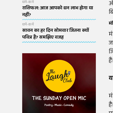
औ
धर्म-कर्म
राशिफल: आज आपको धन लाभ होगा या
ब
नहीं?
मं
धर्म-कर्म
सावन का हर दिन सोमवार जितना क्यों
म
पवित्र है? समझिए वजह
ज
जि
हैं
य
मं
ह