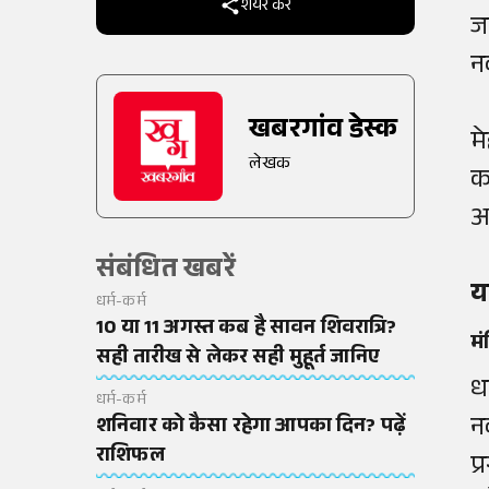
शेयर करें
ज
न
खबरगांव डेस्क
म
लेखक
क
अ
संबंधित खबरें
य
धर्म-कर्म
10 या 11 अगस्त कब है सावन शिवरात्रि?
मं
सही तारीख से लेकर सही मुहूर्त जानिए
ध
धर्म-कर्म
न
शनिवार को कैसा रहेगा आपका दिन? पढ़ें
राशिफल
प