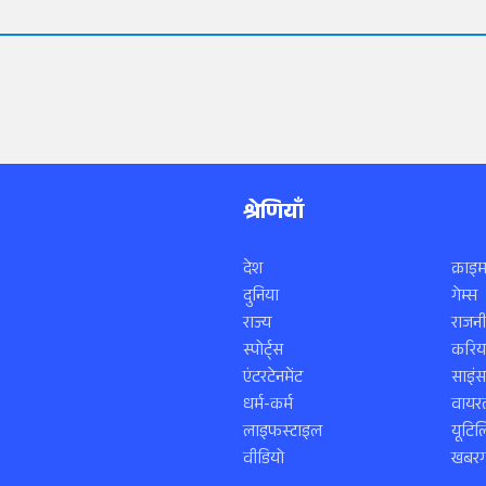
श्रेणियाँ
देश
क्राइम
दुनिया
गेम्स
राज्य
राजनी
स्पोर्ट्स
करिय
एंटरटेनमेंट
साइं
धर्म-कर्म
वायरल
लाइफस्टाइल
यूटिल
वीडियो
खबरगा