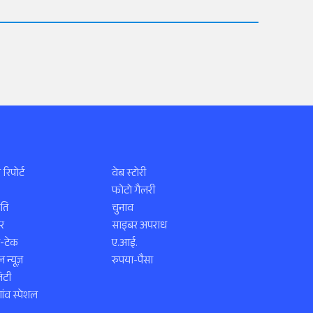
 रिपोर्ट
वेब स्टोरी
फोटो गैलरी
ति
चुनाव
र
साइबर अपराध
स-टेक
ए.आई.
 न्यूज़
रुपया-पैसा
िटी
ंव स्पेशल