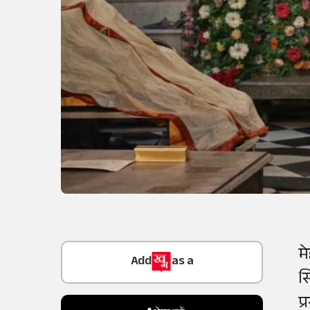
Add
as a
म
Trusted Source on
स
प