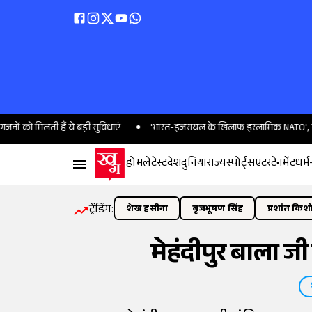
ती हैं ये बड़ी सुविधाएं
'भारत-इजरायल के खिलाफ इस्लामिक NATO', ख्वाजा आसिफ
होम
लेटेस्ट
देश
दुनिया
राज्य
स्पोर्ट्स
एंटरटेनमेंट
धर्म
ट्रेंडिंग:
शेख हसीना
बृजभूषण सिंह
प्रशांत किश
मेहंदीपुर बाला जी