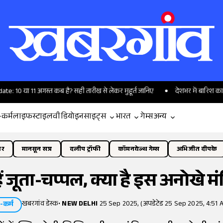
अगस्त कब है? सही तारीख से लेकर मुहूर्त जानिए
देशभर में बारिश का दौर, दिल्ली
-कर्म
लाइफस्टाइल
वीडियो
इनसाइट्स
भारत
गेम्स
अन्य
ोर
मानसून सत्र
दलीप ट्रॉफी
कॉमनवेल्थ गेम्स
अभिजीत दीपके
हैं जूता-चप्पल, क्या है इस अनोखे म
खबरगांव डेस्क
•
NEW DELHI
25 Sep 2025, (अपडेटेड 25 Sep 2025, 4:51 
म-कर्म