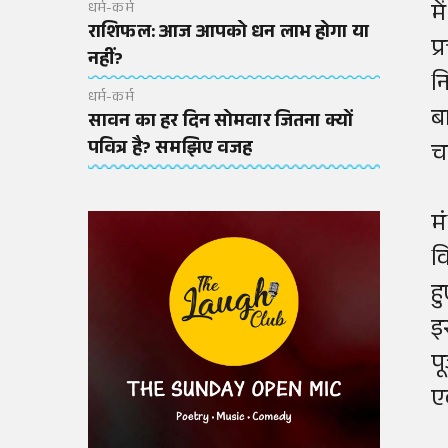
म
धर्म-कर्म
राशिफल: आज आपको धन लाभ होगा या
प
नहीं?
न
धर्म-कर्म
बा
सावन का हर दिन सोमवार जितना क्यों
पवित्र है? समझिए वजह
चढ
मं
व
ह
इ
प
ए