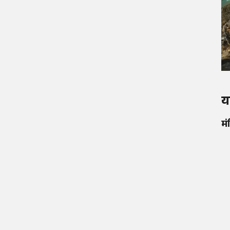
यह
मं