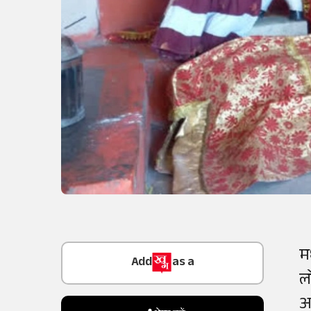
Add
as a
मध
Trusted Source on
ल
अ