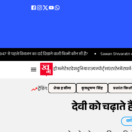
विभाजन का दर्द दिखाने वाली फिल्में कौन सी हैं?
Sawan Shivaratri date: 10 या 11 
होम
लेटेस्ट
देश
दुनिया
राज्य
स्पोर्ट्स
एंटरटेनमेंट
धर्म
ट्रेंडिंग:
शेख हसीना
बृजभूषण सिंह
प्रशांत किश
देवी को चढ़ाते 
धर्