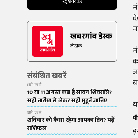
शेयर करें
मं
दे
म
खबरगांव डेस्क
लेखक
म
कप
जर
संबंधित खबरें
ब
धर्म-कर्म
10 या 11 अगस्त कब है सावन शिवरात्रि?
सही तारीख से लेकर सही मुहूर्त जानिए
यह
धर्म-कर्म
पौ
शनिवार को कैसा रहेगा आपका दिन? पढ़ें
राशिफल
इ