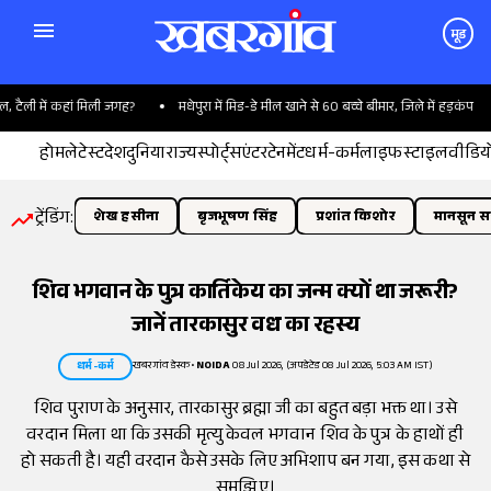
मूड
ैली में कहां मिली जगह?
मधेपुरा में मिड-डे मील खाने से 60 बच्चे बीमार, जिले में हड़कंप
होम
लेटेस्ट
देश
दुनिया
राज्य
स्पोर्ट्स
एंटरटेनमेंट
धर्म-कर्म
लाइफस्टाइल
वीडिय
ट्रेंडिंग:
शेख हसीना
बृजभूषण सिंह
प्रशांत किशोर
मानसून सत
शिव भगवान के पुत्र कार्तिकेय का जन्म क्यों था जरूरी?
जानें तारकासुर वध का रहस्य
खबरगांव डेस्क
•
NOIDA
08 Jul 2026, (अपडेटेड 08 Jul 2026, 5:03 AM IST)
धर्म-कर्म
शिव पुराण के अनुसार, तारकासुर ब्रह्मा जी का बहुत बड़ा भक्त था। उसे
वरदान मिला था कि उसकी मृत्यु केवल भगवान शिव के पुत्र के हाथों ही
हो सकती है। यही वरदान कैसे उसके लिए अभिशाप बन गया, इस कथा से
समझिए।