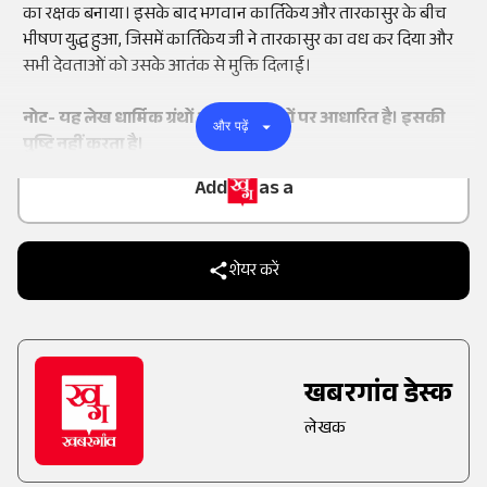
का रक्षक बनाया। इसके बाद भगवान कार्तिकेय और तारकासुर के बीच
भीषण युद्ध हुआ, जिसमें कार्तिकेय जी ने तारकासुर का वध कर दिया और
सभी देवताओं को उसके आतंक से मुक्ति दिलाई।
नोट- यह लेख धार्मिक ग्रंथों और मान्यताओं पर आधारित है। इसकी
और पढ़ें
पुष्टि नहीं करता है।
Add
as a
Trusted Source on
शेयर करें
खबरगांव डेस्क
लेखक