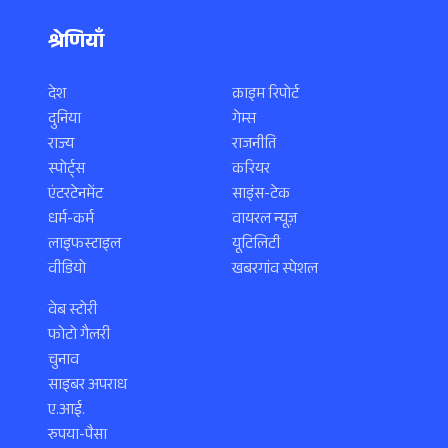
श्रेणियाँ
देश
क्राइम रिपोर्ट
दुनिया
गेम्स
राज्य
राजनीति
स्पोर्ट्स
करियर
एंटरटेनमेंट
साइंस-टेक
धर्म-कर्म
वायरल न्यूज़
लाइफस्टाइल
यूटिलिटी
वीडियो
खबरगांव स्पेशल
वेब स्टोरी
फोटो गैलरी
चुनाव
साइबर अपराध
ए.आई.
रुपया-पैसा