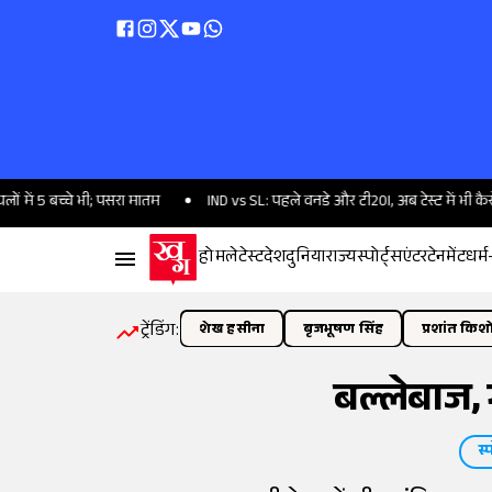
भी; पसरा मातम
IND vs SL: पहले वनडे और टी20I, अब टेस्ट में भी कैसे पिछड़ रहे हैं
होम
लेटेस्ट
देश
दुनिया
राज्य
स्पोर्ट्स
एंटरटेनमेंट
धर्म
ट्रेंडिंग:
शेख हसीना
बृजभूषण सिंह
प्रशांत किश
बल्लेबाज, 
स्प