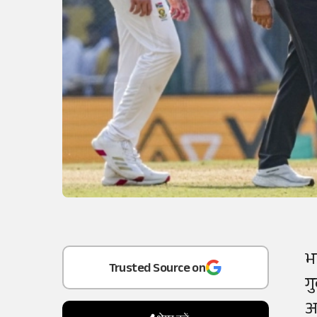
Add
as a
भ
Trusted Source on
ग
अ