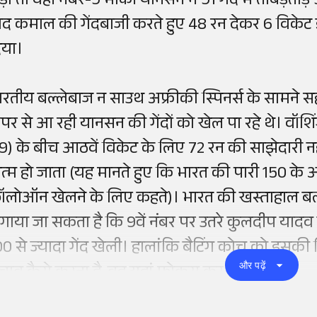
ड़ा तो वहीं नंबर-9 मार्को यानसन ने 91 गेंद में ताबड़
ाद कमाल की गेंदबाजी करते हुए 48 रन देकर 6 विकेट 
िया।
ारतीय बल्लेबाज न साउथ अफ्रीकी स्पिनर्स के सामने
पर से आ रही यानसन की गेंदों को खेल पा रहे थे। वॉ
19) के बीच आठवें विकेट के लिए 72 रन की साझेदारी 
त्म हो जाता
(
यह मानते हुए कि भारत की पारी 150 के अं
ॉलोऑन खेलने के लिए कहते)। भारत की खस्ताहाल बल्
गाया जा सकता है कि 9वें नंबर पर उतरे कुलदीप यादव इक
00 से ज्यादा गेंद खेली। हालांकि बैटिंग कोच को इसकी 
और पढ़ें
चाव कैसे करना है, वह यहां फोकस कर सकते हैं
!