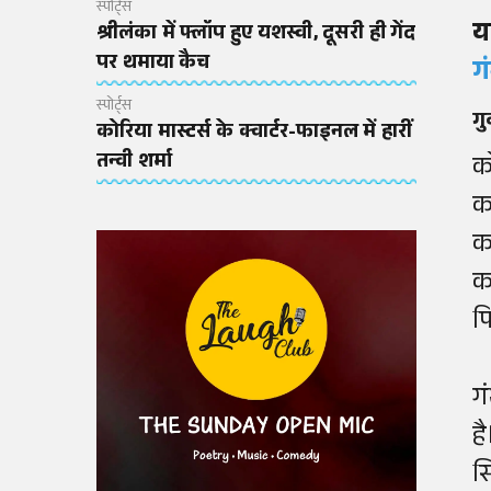
स्पोर्ट्स
य
श्रीलंका में फ्लॉप हुए यशस्वी, दूसरी ही गेंद
पर थमाया कैच
ग
स्पोर्ट्स
गु
कोरिया मास्टर्स के क्वार्टर-फाइनल में हारीं
तन्वी शर्मा
क
क
क
क
फ
ग
ह
स