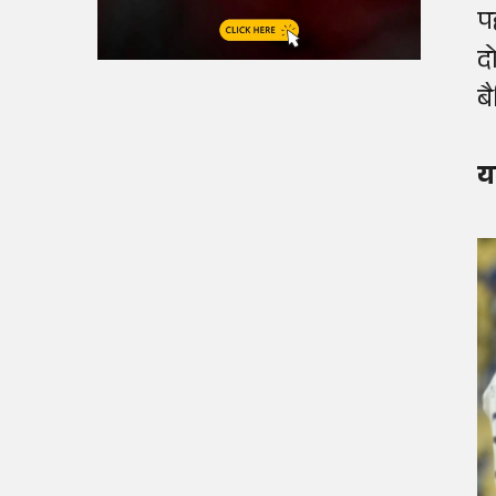
प
द
ब
य