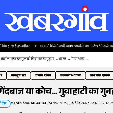
 कुलदीप?
DGP से मिले तेजस्वी यादव, फायरिंग का आदेश देने वाले अफसरों पर मुकदम
-कर्म
लाइफस्टाइल
वीडियो
इनसाइट्स
भारत
गेम्स
अन्य
ोर
मानसून सत्र
दलीप ट्रॉफी
कॉमनवेल्थ गेम्स
अभिजीत दीपके
गेंदबाज या कोच... गुवाहाटी का ग
खबरगांव डेस्क
•
GUWAHATI
24 Nov 2025, (अपडेटेड 24 Nov 2025, 12:32 P
ोर्ट्स