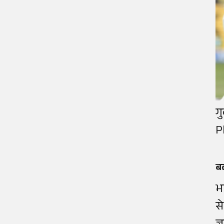
ग
P
बल
भ
स