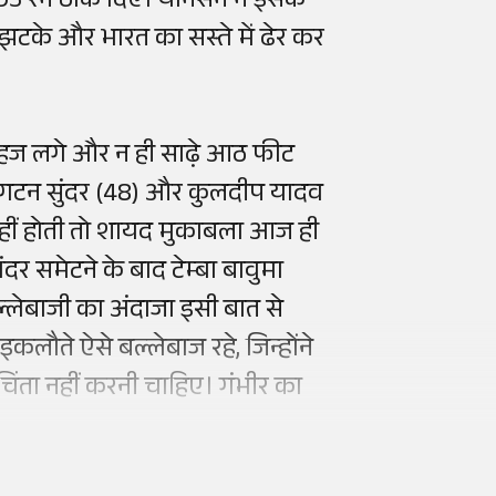
तोड़ 93 रन ठोक दिए। यानसन ने इसके
झटके और भारत का सस्ते में ढेर कर
 सहज लगे और न ही साढ़े आठ फीट
शिंगटन सुंदर (48) और कुलदीप यादव
नहीं होती तो शायद मुकाबला आज ही
दर समेटने के बाद टेम्बा बावुमा
लेबाजी का अंदाजा इसी बात से
लौते ऐसे बल्लेबाज रहे, जिन्होंने
चिंता नहीं करनी चाहिए। गंभीर का