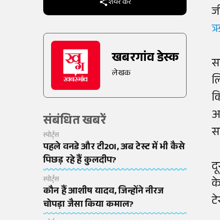
शेयर करें
ज
ऋ
खबरगांव डेस्क
स
लेखक
ल
क
अ
संबंधित खबरें
स
स्पोर्ट्स
पहले वनडे और टी20I, अब टेस्ट में भी कैसे
पिछड़ रहे हैं कुलदीप?
द
स्पोर्ट्स
क
कौन हैं आशीष यादव, जिन्होंने नीरज
ट
चोपड़ा जैसा किया कमाल?