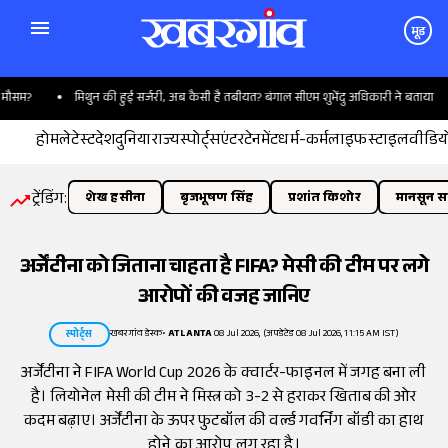
मूड
म?
मिथुन की हुई सर्जरी, अब कैसी है तबीयत? बंगाल सीएम शुभेंदु अधिकारी ने बताया
होम
लेटेस्ट
देश
दुनिया
राज्य
स्पोर्ट्स
एंटरटेनमेंट
धर्म-कर्म
लाइफस्टाइल
वीडिय
ट्रेंडिंग:
शेख हसीना
बृजभूषण सिंह
प्रशांत किशोर
मानसून सत
अर्जेंटीना को जिताना चाहता है FIFA? मेसी की टीम पर लगे
आरोपों की वजह जानिए
खबरगांव डेस्क
•
ATLANTA
08 Jul 2026, (अपडेटेड 08 Jul 2026, 11:15 AM IST)
स्पोर्ट्स
अर्जेंटीना ने FIFA World Cup 2026 के क्वार्टर-फाइनल में जगह बना ली
है। लियोनेल मेसी की टीम ने मिस्त्र को 3-2 से हराकर खिताब की ओर
कदम बढ़ाए। अर्जेंटीना के ऊपर फुटबॉल की वर्ल्ड गवर्निंग बॉडी का हाथ
होने का आरोप लग रहा है।