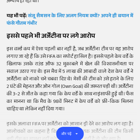
अन्याय हो रहा था।'
यह भी पढ़ें:
संजू सैमसन के लिए अलग नियम क्यों? अपने ही बयान में
फंसे गौतम गंभीर
इससे पहले भी अर्जेंटीना पर लगे आरोप
इस वर्ल्ड कप में ऐसा पहली बार नहीं है, जब अर्जेंटीना टीम पर यह आरोप
लगाए जा रहे हैं कि उसे FIFA का सपोर्ट हासिल है। इससे पहले केप वर्डे के
खिलाफ उसके राउंड ऑफ 32 मुकाबले में खेल की विश्वसनीयता पर
सवाल उठाए गए थे। इस मैच में 5 लाख की आबादी वाले देश केप वर्डे ने
अर्जेंटीना को नाको चने चबवा दिए थे। मेसी की टीम को उसे हराने के लिए
2 घंटे की मेहनत और ओन गोल (Own Goal) की जरूरत पड़ी थी। अर्जेंटीना
की 3-2 से जीत के कहा गया कि केप वर्डे के साथ नाइंसाफी हुई थी। फैंस
का मानना था कि मैच के 98वें मिनट में केप वर्डे को फ्री-किक मिलना
चाहिए था लेकिन नहीं दिया गया।
इसके अलावा FIFA पर अर्जेंटीना को आसान ड्रॉ देने का आरोप लग रहा है।
आलोचकों का कहना है कि सेमीफाइनल तक अर्जेंटीना की टीम किसी
और पढ़ें
बड़ी टीम का सामना नहीं करेगी, यह पक्षपात नहीं है तो और क्या है!