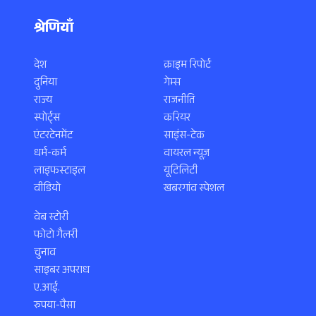
श्रेणियाँ
देश
क्राइम रिपोर्ट
दुनिया
गेम्स
राज्य
राजनीति
स्पोर्ट्स
करियर
एंटरटेनमेंट
साइंस-टेक
धर्म-कर्म
वायरल न्यूज़
लाइफस्टाइल
यूटिलिटी
वीडियो
खबरगांव स्पेशल
वेब स्टोरी
फोटो गैलरी
चुनाव
साइबर अपराध
ए.आई.
रुपया-पैसा