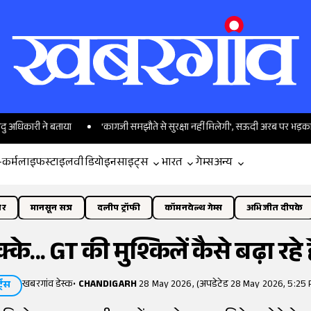
 ने बताया
'कागजी समझौते से सुरक्षा नहीं मिलेगी', सऊदी अरब पर भड़का ईरान
-कर्म
लाइफस्टाइल
वीडियो
इनसाइट्स
भारत
गेम्स
अन्य
ोर
मानसून सत्र
दलीप ट्रॉफी
कॉमनवेल्थ गेम्स
अभिजीत दीपके
के... GT की मुश्किलें कैसे बढ़ा रहे 
खबरगांव डेस्क
•
CHANDIGARH
28 May 2026, (अपडेटेड 28 May 2026, 5:25 
्ट्स