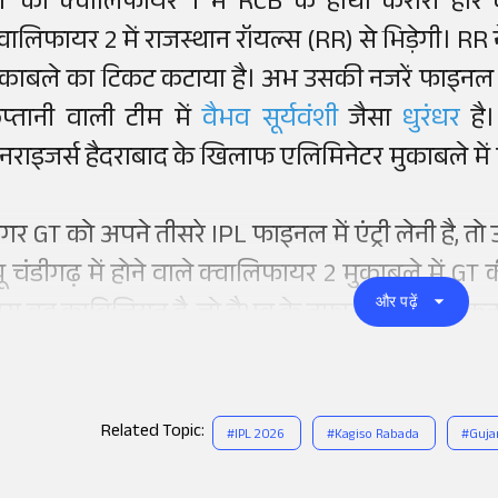
T को क्वालिफायर 1 में RCB के हाथों करारी हा
्वालिफायर 2 में राजस्थान रॉयल्स (RR) से भिड़ेगी। RR
ुकाबले का टिकट कटाया है। अभ उसकी नजरें फाइनल मे
प्तानी वाली टीम में
वैभव सूर्यवंशी
जैसा
धुरंधर
है
नराइजर्स हैदराबाद के खिलाफ एलिमिनेटर मुकाबले में 
गर GT को अपने तीसरे IPL फाइनल में एंट्री लेनी है, 
्यू चंडीगढ़ में होने वाले क्वालिफायर 2 मुकाबले में GT 
और पढ़ें
ास वह काबिलियत है, जो वैभव के तूफान को रोक सकता
Related Topic:
#
IPL 2026
#
Kagiso Rabada
#
Guja