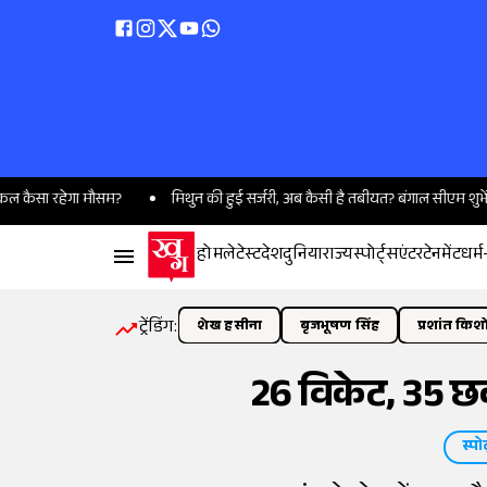
रहेगा मौसम?
मिथुन की हुई सर्जरी, अब कैसी है तबीयत? बंगाल सीएम शुभेंदु अधिकारी
होम
लेटेस्ट
देश
दुनिया
राज्य
स्पोर्ट्स
एंटरटेनमेंट
धर्म
ट्रेंडिंग:
शेख हसीना
बृजभूषण सिंह
प्रशांत किश
26 विकेट, 35 छक्
स्पोर