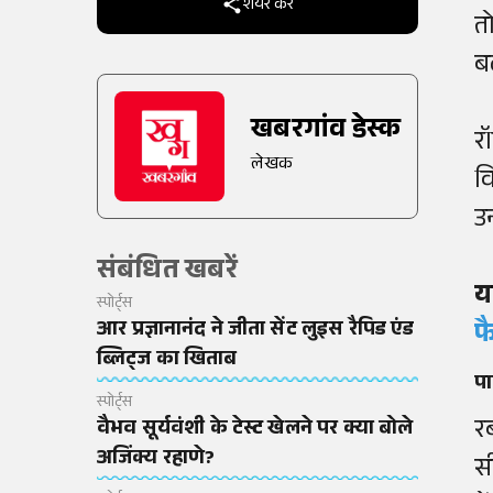
शेयर करें
त
बढ
खबरगांव डेस्क
रॉ
लेखक
व
उन
संबंधित खबरें
य
स्पोर्ट्स
आर प्रज्ञानानंद ने जीता सेंट लुइस रैपिड एंड
फ
ब्लिट्ज का खिताब
पा
स्पोर्ट्स
र
वैभव सूर्यवंशी के टेस्ट खेलने पर क्या बोले
अजिंक्य रहाणे?
स