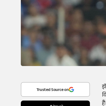
Add
as a
इ
Trusted Source on
व
ह