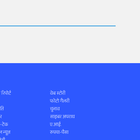
 रिपोर्ट
वेब स्टोरी
फोटो गैलरी
ति
चुनाव
र
साइबर अपराध
स-टेक
ए.आई.
 न्यूज़
रुपया-पैसा