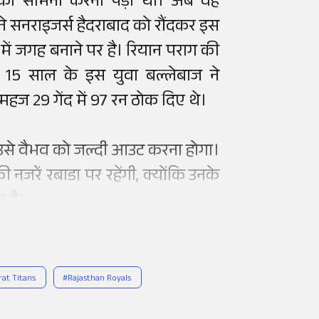
र का सामना करना पड़ा था। अब वह
 ने सनराइजर्स हैदराबाद को रौंदकर इस
ं जगह बनाने पर है। रियान पराग की
। 15 साल के इस युवा बल्लेबाज ने
महज 29 गेंद में 97 रन ठोक दिए थे।
तो उसे वैभव को जल्दी आउट करना होगा।
की नजरें रबाडा पर रहेंगी, क्योंकि उनके
 है।
rat Titans
#
Rajasthan Royals