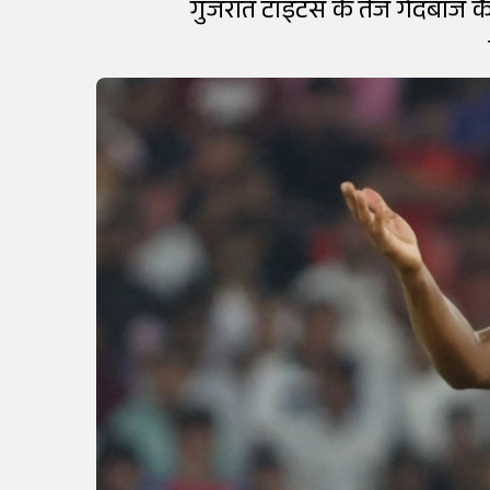
गुजरात टाइटंस के तेज गेंदबाज क