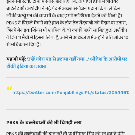
इकॉनमी रेट 10 टीमों में सबसे खराब है। IPL के पहले हाफ में जेवियर
बार्टलेट और अर्शदीप ने नई गेंद से अच्छा संयोजन प्रदान किया लेकिन
लॉकी फर्ग्यूसन की वापसी के बाद इसमें अस्थिरता देखने को मिली है।
PBKS ने पिछले मैच में बाएं हाथ के तीन तेज गेंदबाजों को मैदान पर उतारा,
जिनमें बेन ड्वार्शियस भी शामिल थे, जो काफी महंगे साबित हुए। अर्शदीप
ने जिन 11 मैचों में हिस्सा लिया है, उनमें से अधिकांश में उन्होंने प्रति ओवर 10
से अधिक रन दिए हैं।
यह भी पढ़ें:
'उन्हें कोच पद से हटाया नहीं गया...' श्रीजेश के आरोपों पर
हॉकी इंडिया का जवाब
https://twitter.com/PunjabKingsIPL/status/205449121
PBKS के बल्लेबाजों की भी बिगड़ी लय
PBKS की बल्लेबाजी की बात करें तो प्रभसिमरन सिंह को रन बनाने होंगे