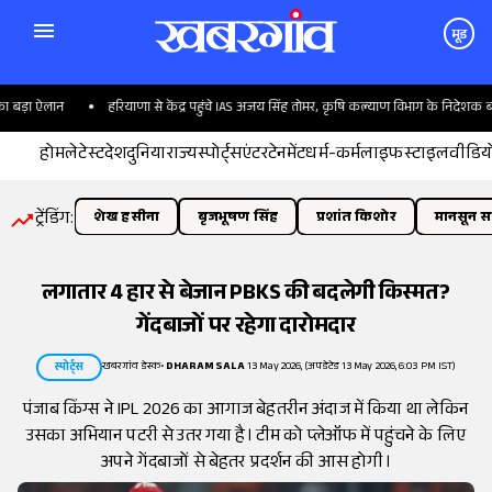
मूड
ड़ा ऐलान
हरियाणा से केंद्र पहुंचे IAS अजय सिंह तोमर, कृषि कल्याण विभाग के निदेशक बने
होम
लेटेस्ट
देश
दुनिया
राज्य
स्पोर्ट्स
एंटरटेनमेंट
धर्म-कर्म
लाइफस्टाइल
वीडिय
ट्रेंडिंग:
शेख हसीना
बृजभूषण सिंह
प्रशांत किशोर
मानसून सत
लगातार 4 हार से बेजान PBKS की बदलेगी किस्मत?
गेंदबाजों पर रहेगा दारोमदार
खबरगांव डेस्क
•
DHARAMSALA
13 May 2026, (अपडेटेड 13 May 2026, 6:03 PM IST)
स्पोर्ट्स
पंजाब किंग्स ने IPL 2026 का आगाज बेहतरीन अंदाज में किया था लेकिन
उसका अभियान पटरी से उतर गया है। टीम को प्लेऑफ में पहुंचने के लिए
अपने गेंदबाजों से बेहतर प्रदर्शन की आस होगी।