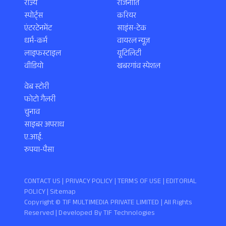
राज्य
राजनीति
स्पोर्ट्स
करियर
एंटरटेनमेंट
साइंस-टेक
धर्म-कर्म
वायरल न्यूज़
लाइफस्टाइल
यूटिलिटी
वीडियो
खबरगांव स्पेशल
वेब स्टोरी
फोटो गैलरी
चुनाव
साइबर अपराध
ए.आई.
रुपया-पैसा
CONTACT US |
PRIVACY POLICY
|
TERMS OF USE
|
EDITORIAL
POLICY
| Sitemap
Copyright ©️ TIF MULTIMEDIA PRIVATE LIMITED | All Rights
Reserved | Developed By
TIF Technologies