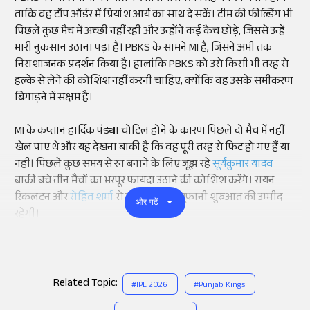
ताकि वह टॉप ऑर्डर में प्रियांश आर्य का साथ दे सकें। टीम की फील्डिंग भी
पिछले कुछ मैच में अच्छी नहीं रही और उन्होंने कई कैच छोड़े, जिससे उन्हें
भारी नुकसान उठाना पड़ा है। PBKS के सामने MI है, जिसने अभी तक
निराशाजनक प्रदर्शन किया है। हालांकि PBKS को उसे किसी भी तरह से
हल्के से लेने की कोशिश नहीं करनी चाहिए, क्योंकि वह उसके समीकरण
बिगाड़ने में सक्षम है।
MI के कप्तान हार्दिक पंड्या चोटिल होने के कारण पिछले दो मैच में नहीं
खेल पाए थे और यह देखना बाकी है कि वह पूरी तरह से फिट हो गए हैं या
नहीं। पिछले कुछ समय से रन बनाने के लिए जूझ रहे
सूर्यकुमार यादव
बाकी बचे तीन मैचों का भरपूर फायदा उठाने की कोशिश करेंगे। रायन
रिकलटन और
रोहित शर्मा
से भी पावरप्ले में तूफानी शुरुआत की उम्मीद
और पढ़ें
रहेगी।
Related Topic:
#
IPL 2026
#
Punjab Kings