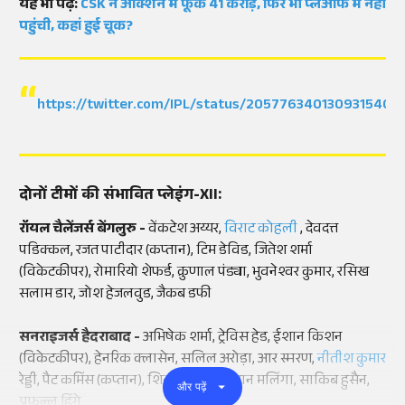
यह भी पढ़ें:
CSK ने ऑक्शन में फूंके 41 करोड़, फिर भी प्लेऑफ में नहीं
पहुंची, कहां हुई चूक?
https://twitter.com/IPL/status/2057763401309315405
दोनों टीमों की संभावित प्लेइंग-XII:
रॉयल चैलेंजर्स बेंगलुरु -
वेंकटेश अय्यर,
विराट कोहली
, देवदत्त
पडिक्कल, रजत पाटीदार (कप्तान), टिम डेविड, जितेश शर्मा
(विकेटकीपर), रोमारियो शेफर्ड, क्रुणाल पंड्या, भुवनेश्वर कुमार, रसिख
सलाम डार, जोश हेजलवुड, जैकब डफी
सनराइजर्स हैदराबाद -
अभिषेक शर्मा, ट्रेविस हेड, ईशान किशन
(विकेटकीपर), हेनरिक क्लासेन, सलिल अरोड़ा, आर स्मरण,
नीतीश कुमार
रेड्डी, पैट कमिंस (कप्तान), शिवांग कुमार, ईशान मलिंगा, साकिब हुसैन,
और पढ़ें
प्रफुल्ल हिंगे