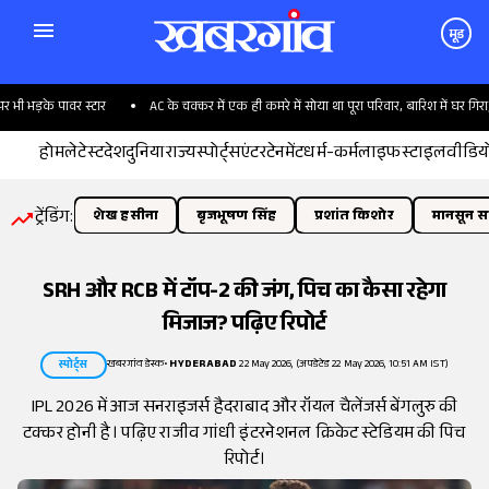
मूड
भड़के पावर स्टार
AC के चक्कर में एक ही कमरे में सोया था पूरा परिवार, बारिश में घर गिरा; 6
होम
लेटेस्ट
देश
दुनिया
राज्य
स्पोर्ट्स
एंटरटेनमेंट
धर्म-कर्म
लाइफस्टाइल
वीडिय
ट्रेंडिंग:
शेख हसीना
बृजभूषण सिंह
प्रशांत किशोर
मानसून सत
SRH और RCB में टॉप-2 की जंग, पिच का कैसा रहेगा
मिजाज? पढ़िए रिपोर्ट
खबरगांव डेस्क
•
HYDERABAD
22 May 2026, (अपडेटेड 22 May 2026, 10:51 AM IST)
स्पोर्ट्स
IPL 2026 में आज सनराइजर्स हैदराबाद और रॉयल चैलेंजर्स बेंगलुरु की
टक्कर होनी है। पढ़िए राजीव गांधी इंटरनेशनल क्रिकेट स्टेडियम की पिच
रिपोर्ट।