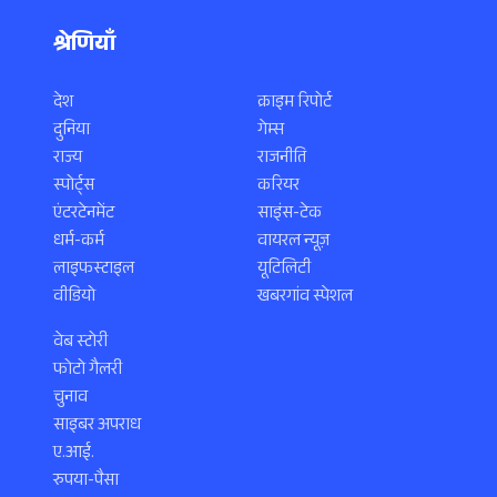
श्रेणियाँ
देश
क्राइम रिपोर्ट
दुनिया
गेम्स
राज्य
राजनीति
स्पोर्ट्स
करियर
एंटरटेनमेंट
साइंस-टेक
धर्म-कर्म
वायरल न्यूज़
लाइफस्टाइल
यूटिलिटी
वीडियो
खबरगांव स्पेशल
वेब स्टोरी
फोटो गैलरी
चुनाव
साइबर अपराध
ए.आई.
रुपया-पैसा