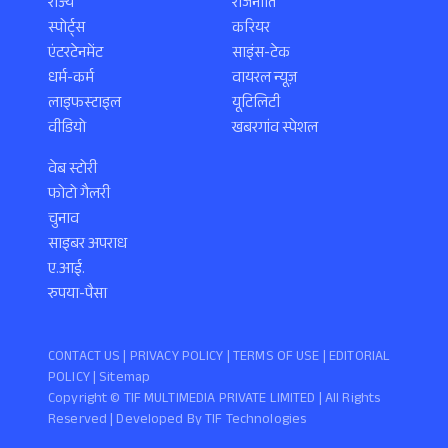
राज्य
राजनीति
स्पोर्ट्स
करियर
एंटरटेनमेंट
साइंस-टेक
धर्म-कर्म
वायरल न्यूज़
लाइफस्टाइल
यूटिलिटी
वीडियो
खबरगांव स्पेशल
वेब स्टोरी
फोटो गैलरी
चुनाव
साइबर अपराध
ए.आई.
रुपया-पैसा
CONTACT US |
PRIVACY POLICY
|
TERMS OF USE
|
EDITORIAL
POLICY
| Sitemap
Copyright ©️ TIF MULTIMEDIA PRIVATE LIMITED | All Rights
Reserved | Developed By
TIF Technologies