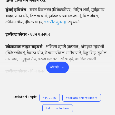
दोनों टीमों की प्लेइंग-XI:
मुंबई इंडियंस -
रायन रिकलटन (विकेटकीपर), रोहित शर्मा, सूर्यकुमार
यादव, नमन धीर, तिलक वर्मा, हार्दिक पंड्या (कप्तान), विल जैक्स,
कॉर्बिन बॉश, दीपक चाहर,
जसप्रीत बुमराह
, रघु शर्मा
इम्पैक्ट प्लेयर -
एएम गजनफर
कोलकाता नाइट राइडर्स -
अजिंक्य रहाणे (कप्तान), अंगकृष रघुवंशी
(विकेटकीपर), कैमरन ग्रीन, रोवमन पॉवेल, मनीष पांडे, रिंकू सिंह, सुनील
नारायण, अनुकूल रॉय, वरुण चक्रवर्ती, सौरभ दुबे, कार्तिक त्यागी
और पढ़ें
इम्पैक्ट प्लेयर -
फिन एलन
Related Topic:
#
IPL 2026
#
Kolkata Knight Riders
#
Mumbai Indians
Add
as a