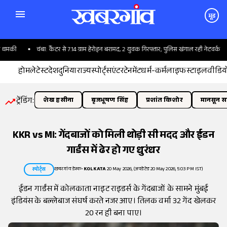
मूड
मकी
चंबा: कैंटर से 7.14 ग्राम हेरोइन बरामद, 2 युवक गिरफ्तार; पुलिस खंगाल रही नेटवर्क
होम
लेटेस्ट
देश
दुनिया
राज्य
स्पोर्ट्स
एंटरटेनमेंट
धर्म-कर्म
लाइफस्टाइल
वीडिय
ट्रेंडिंग:
शेख हसीना
बृजभूषण सिंह
प्रशांत किशोर
मानसून सत
KKR vs MI: गेंदबाजों को मिली थोड़ी सी मदद और ईडन
गार्डंस में ढेर हो गए धुरंधर
खबरगांव डेस्क
•
KOLKATA
20 May 2026, (अपडेटेड 20 May 2026, 5:03 PM IST)
स्पोर्ट्स
ईडन गार्डंस में कोलकाता नाइट राइडर्स के गेंदबाजों के सामने मुंबई
इंडियंस के बल्लेबाज संघर्ष करते नजर आए। तिलक वर्मा 32 गेंद खेलकर
20 रन ही बना पाए।