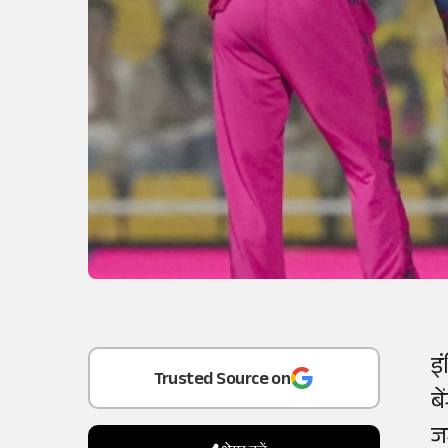
Add
as a
इ
Trusted Source on
बे
ज