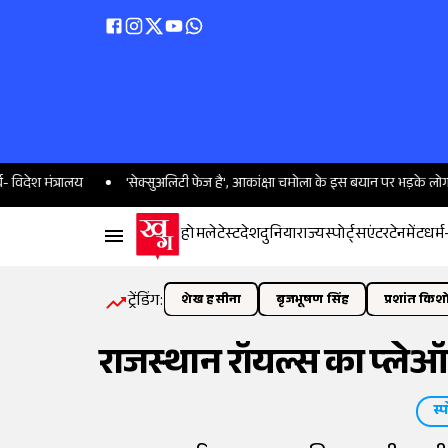
्रालय
'सेक्सुअलिटी फेज है', आकांक्षा चमोला के इस बयान पर भड़के लोग
56
होम
लेटेस्ट
देश
दुनिया
राज्य
स्पोर्ट्स
एंटरटेनमेंट
धर्म
ट्रेंडिंग:
शेख हसीना
बृजभूषण सिंह
प्रशांत किश
राजस्थान रॉयल्स का प्ले
स्प