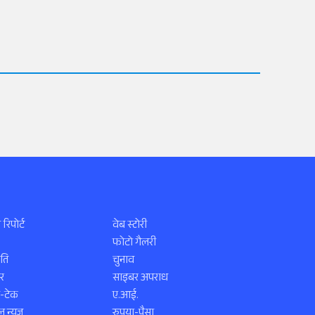
 रिपोर्ट
वेब स्टोरी
फोटो गैलरी
ति
चुनाव
र
साइबर अपराध
स-टेक
ए.आई.
 न्यूज़
रुपया-पैसा