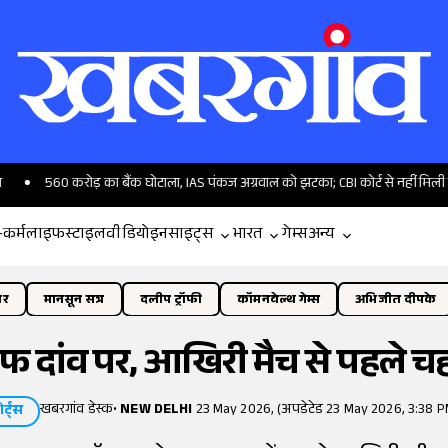
0 करोड़ का बैंक घोटाला, IAS पंकज अग्रवाल को झटका; CBI कोर्ट से नहीं मिली जमानत
-कर्म
लाइफस्टाइल
वीडियो
इनसाइट्स
भारत
गेम्स
अन्य
ोर
मानसून सत्र
दलीप ट्रॉफी
कॉमनवेल्थ गेम्स
अभिजीत दीपके
ऑफ दांव पर, आखिरी मैच से पहले च
खबरगांव डेस्क
•
NEW DELHI
23 May 2026, (अपडेटेड 23 May 2026, 3:38 P
ोर्ट्स