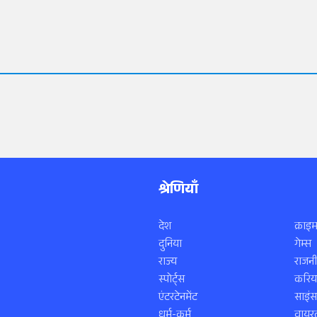
श्रेणियाँ
देश
क्राइम
दुनिया
गेम्स
राज्य
राजनी
स्पोर्ट्स
करिय
एंटरटेनमेंट
साइं
धर्म-कर्म
वायरल