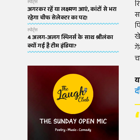
र
स्पोर्ट्स
अगरकर रहें या लक्ष्मण आएं, कांटों से भरा
स
रहेगा चीफ सेलेक्टर का पद!
प
स्पोर्ट्स
ख
4 अलग-अलग स्पिनर्स के साथ श्रीलंका
क्यों गई है टीम इंडिया?
ग
च
य
द