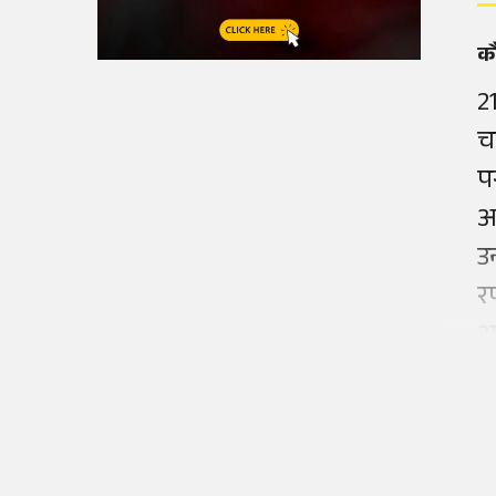
क
2
च
प
अ
उ
र
अप