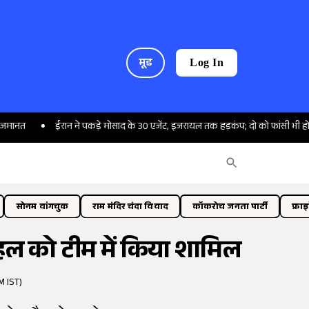
मूड
Log In
ईरान ने पकड़े मोसाद के 30 एजेंट, इजरायल तक हड़कंप; दो को फांसी भी हो चुकी
सोनम वांगचुक
राम मंदिर चंदा विवाद
कॉकरोच जनता पार्टी
फ्रा
हल को टीम में किया शामिल
M IST)