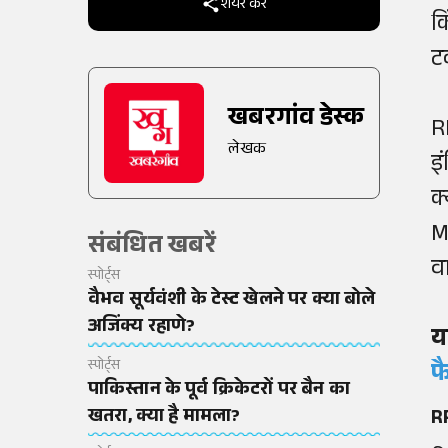
शेयर करें
क
ट
खबरगांव डेस्क
R
लेखक
इ
क
M
संबंधित खबरें
व
स्पोर्ट्स
वैभव सूर्यवंशी के टेस्ट खेलने पर क्या बोले
अजिंक्य रहाणे?
य
स्पोर्ट्स
फ
पाकिस्तान के पूर्व क्रिकेटरों पर बैन का
खतरा, क्या है मामला?
RR