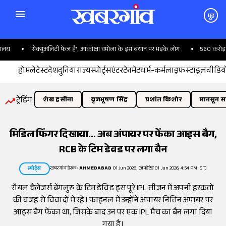
मूड
'सेक्सुअलिटी फेज है', आकांक्षा चमोला के इस बयान पर भड़के लोग
560 करोड़ का ब
होम
लेटेस्ट
देश
दुनिया
राज्य
स्पोर्ट्स
एंटरटेनमेंट
धर्म-कर्म
लाइफस्टाइल
वीडिय
ट्रेंडिंग:
शेख हसीना
बृजभूषण सिंह
प्रशांत किशोर
मानसून सत
मिडिल फिंगर दिखाया... अब अंपायर पर फेंका आइस बैग,
RCB के टिम डेवड पर लगा बैन
खबरगांव डेस्क
•
AHMEDABAD
01 Jun 2026, (अपडेटेड 01 Jun 2026, 4:54 PM IST)
स्पोर्ट्स
रॉयल चैलेंजर्स बेंगलुरु के टिम डेविड इस पूरे IPL सीजन में अपनी हरकतों
की वजह से विवादों में रहे। फाइनल में उन्होंने अंपायर नितिन अंपायर पर
आइस बैग फेंका था, जिसके बाद उन पर एक IPL मैच का बैन लगा दिया
गया है।