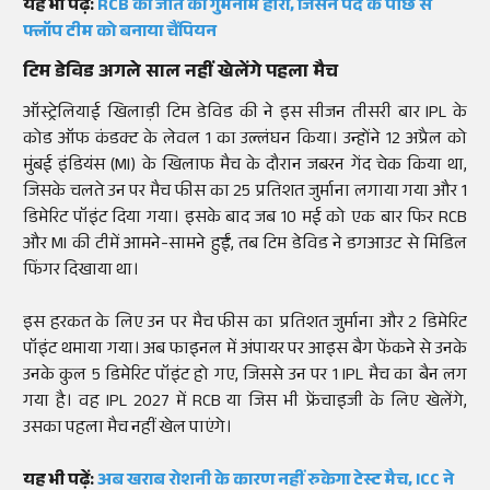
यह भी पढ़ें:
RCB की जीत का गुमनाम हीरो, जिसने पर्दे के पीछे से
फ्लॉप टीम को बनाया चैंपियन
टिम डेविड अगले साल नहीं खेलेंगे पहला मैच
ऑस्ट्रेलियाई खिलाड़ी टिम डेविड की ने इस सीजन तीसरी बार IPL के
कोड ऑफ कंडक्ट के लेवल 1 का उल्लंघन किया। उन्होंने 12 अप्रैल को
मुंबई इंडियंस (MI) के खिलाफ मैच के दौरान जबरन गेंद चेक किया था,
जिसके चलते उन पर मैच फीस का 25 प्रतिशत जुर्माना लगाया गया और 1
डिमेरिट पॉइंट दिया गया। इसके बाद जब 10 मई को एक बार फिर RCB
और MI की टीमें आमने-सामने हुईं, तब टिम डेविड ने डगआउट से मिडिल
फिंगर दिखाया था।
इस हरकत के लिए उन पर मैच फीस का प्रतिशत जुर्माना और 2 डिमेरिट
पॉइंट थमाया गया। अब फाइनल में अंपायर पर आइस बैग फेंकने से उनके
उनके कुल 5 डिमेरिट पॉइंट हो गए, जिससे उन पर 1 IPL मैच का बैन लग
गया है। वह IPL 2027 में RCB या जिस भी फ्रेंचाइजी के लिए खेलेंगे,
उसका पहला मैच नहीं खेल पाएंगे।
यह भी पढ़ें:
अब खराब रोशनी के कारण नहीं रुकेगा टेस्ट मैच, ICC ने