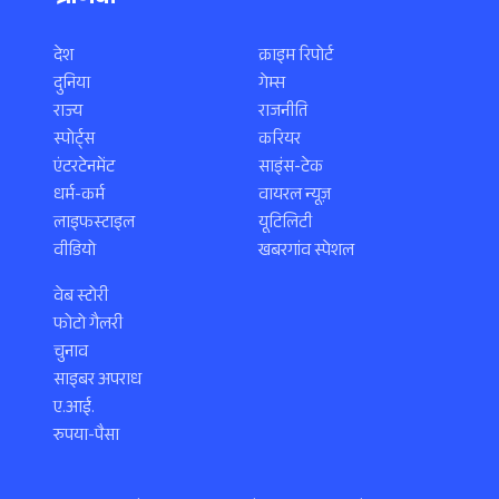
देश
क्राइम रिपोर्ट
दुनिया
गेम्स
राज्य
राजनीति
स्पोर्ट्स
करियर
एंटरटेनमेंट
साइंस-टेक
धर्म-कर्म
वायरल न्यूज़
लाइफस्टाइल
यूटिलिटी
वीडियो
खबरगांव स्पेशल
वेब स्टोरी
फोटो गैलरी
चुनाव
साइबर अपराध
ए.आई.
रुपया-पैसा