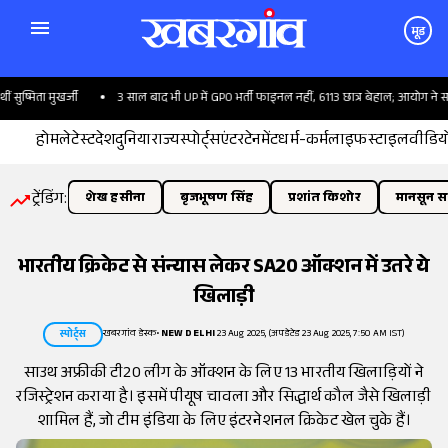
मूड
मिता मुखर्जी
3 साल बाद भी UP में GPO भर्ती फाइनल नहीं, 6113 छात्र बेहाल; आयोग ने साधी चुप
होम
लेटेस्ट
देश
दुनिया
राज्य
स्पोर्ट्स
एंटरटेनमेंट
धर्म-कर्म
लाइफस्टाइल
वीडिय
ट्रेंडिंग:
शेख हसीना
बृजभूषण सिंह
प्रशांत किशोर
मानसून सत
भारतीय क्रिकेट से संन्यास लेकर SA20 ऑक्शन में उतरे ये
खिलाड़ी
खबरगांव डेस्क
•
NEW DELHI
23 Aug 2025, (अपडेटेड 23 Aug 2025, 7:50 AM IST)
स्पोर्ट्स
साउथ अफ्रीकी टी20 लीग के ऑक्शन के लिए 13 भारतीय खिलाड़ियों ने
रजिस्ट्रेशन कराया है। इसमें पीयूष चावला और सिद्धार्थ कौल जैसे खिलाड़ी
शामिल हैं, जो टीम इंडिया के लिए इंटरनेशनल क्रिकेट खेल चुके हैं।