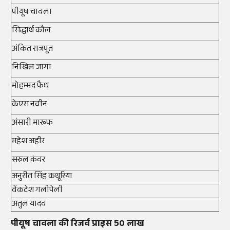
पीयूष
चावला
सिद्धार्थ कौल
अंकित राजपूत
निखिल जागा
मोहम्मद
फैध
केएस
नवीन
अंसारी
मारूफ
महेश अहीर
सरुल
कंवर
अनुरीत सिंह कथूरिया
वेंकटेश गलीपेली
अतुल यादव
पीयूष
चावला
की रिजर्व
प्राइस
50 लाख