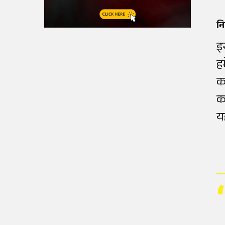
नि
इ
ह
कर
क
य