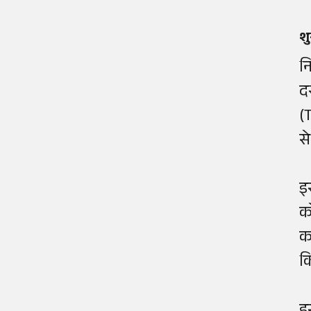
शु
न
द
(
स
इ
क
क
क