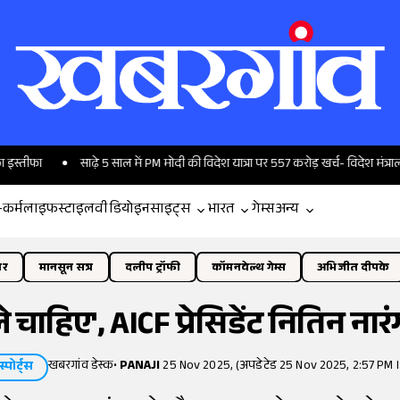
साढ़े 5 साल में PM मोदी की विदेश यात्रा पर 557 करोड़ खर्च- विदेश मंत्रालय
'स
-कर्म
लाइफस्टाइल
वीडियो
इनसाइट्स
भारत
गेम्स
अन्य
ोर
मानसून सत्र
दलीप ट्रॉफी
कॉमनवेल्थ गेम्स
अभिजीत दीपके
 चाहिए', AICF प्रेसिडेंट नितिन ना
खबरगांव डेस्क
•
PANAJI
25 Nov 2025, (अपडेटेड 25 Nov 2025, 2:57 PM 
स्पोर्ट्स