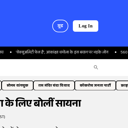
मूड
Log In
ेक्सुअलिटी फेज है', आकांक्षा चमोला के इस बयान पर भड़के लोग
560 करोड़ का बैंक
सोनम वांगचुक
राम मंदिर चंदा विवाद
कॉकरोच जनता पार्टी
फ्रा
रंग के लिए बोलीं सायना
IST)