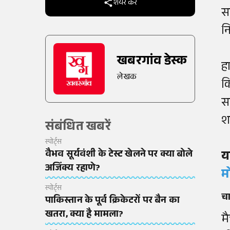
शेयर करें
स
न
खबरगांव डेस्क
ह
लेखक
क
स
श
संबंधित खबरें
स्पोर्ट्स
वैभव सूर्यवंशी के टेस्ट खेलने पर क्या बोले
य
अजिंक्य रहाणे?
म
स्पोर्ट्स
च
पाकिस्तान के पूर्व क्रिकेटरों पर बैन का
खतरा, क्या है मामला?
म