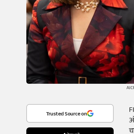
AIC
F
Add
as a
ओ
Trusted Source on
च