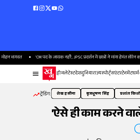
त
'CM पद के लायक नहीं', JPSC प्रदर्शन में छात्रों ने मांगा हेमंत सोरेन का इस्तीफा
होम
लेटेस्ट
देश
दुनिया
राज्य
स्पोर्ट्स
एंटरटेनमेंट
धर्म
ट्रेंडिंग:
शेख हसीना
बृजभूषण सिंह
प्रशांत किश
'ऐसे ही काम करने वाले