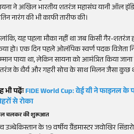
ायना ने अखिल भारतीय शतरंज महासंघ यानी ऑल इंडिया
ितिन नारंग की भी काफी तारीफ की।
ालांकि, यह पहला मौका नहीं था जब किसी गैर-शतरंज हस्ती 
िया हो। एक दिन पहले ओलंपिक स्वर्ण पदक विजेता निश
म्मान पाया था, लेकिन सायना को आमंत्रित किया जाना 
तरंज के धैर्य और गहरी सोच के साथ मिलन जैसा कुछ 
ह भी
पढे़ंः
FIDE World Cup:
वेई
यी
ने
फाइनल
के प
ोहरों से रोका
ाल चलकर की शुरूआत
ैच उज्बेकिस्तान के 19 वर्षीय ग्रैंडमास्टर जवोखिर सिंडा