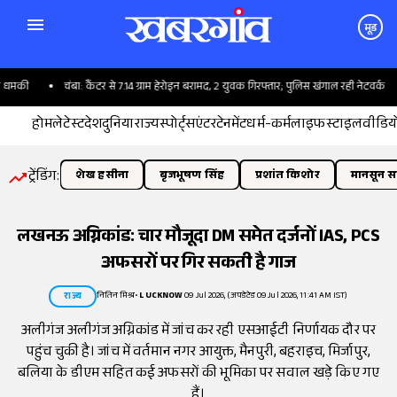
मूड
मकी
चंबा: कैंटर से 7.14 ग्राम हेरोइन बरामद, 2 युवक गिरफ्तार; पुलिस खंगाल रही नेटवर्क
होम
लेटेस्ट
देश
दुनिया
राज्य
स्पोर्ट्स
एंटरटेनमेंट
धर्म-कर्म
लाइफस्टाइल
वीडिय
ट्रेंडिंग:
शेख हसीना
बृजभूषण सिंह
प्रशांत किशोर
मानसून सत
लखनऊ अग्निकांड: चार मौजूदा DM समेत दर्जनों IAS, PCS
अफसरों पर गिर सकती है गाज
नितिन मिश्र
•
LUCKNOW
09 Jul 2026, (अपडेटेड 09 Jul 2026, 11:41 AM IST)
राज्य
अलीगंज अलीगंज अग्निकांड में जांच कर रही एसआईटी निर्णायक दौर पर
पहुंच चुकी है। जांच में वर्तमान नगर आयुक्त, मैनपुरी, बहराइच, मिर्जापुर,
बलिया के डीएम सहित कई अफसरों की भूमिका पर सवाल खड़े किए गए
हैं।