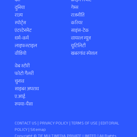
देश
क्राइम रिपोर्ट
दुनिया
गेम्स
राज्य
राजनीति
स्पोर्ट्स
करियर
एंटरटेनमेंट
साइंस-टेक
धर्म-कर्म
वायरल न्यूज़
लाइफस्टाइल
यूटिलिटी
वीडियो
खबरगांव स्पेशल
वेब स्टोरी
फोटो गैलरी
चुनाव
साइबर अपराध
ए.आई.
रुपया-पैसा
CONTACT US |
PRIVACY POLICY
|
TERMS OF USE
|
EDITORIAL
POLICY
| Sitemap
Copyright ©️ TIF MULTIMEDIA PRIVATE LIMITED | All Rights