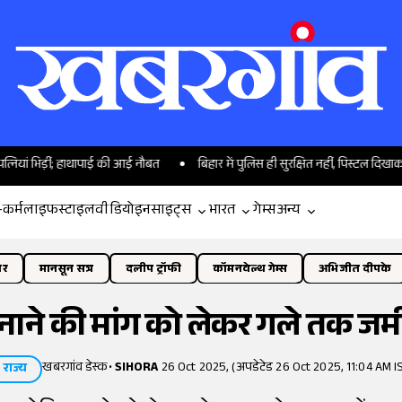
ड़ीं; हाथापाई की आई नौबत
बिहार में पुलिस ही सुरक्षित नहीं, पिस्टल दिखाकर महिला का
-कर्म
लाइफस्टाइल
वीडियो
इनसाइट्स
भारत
गेम्स
अन्य
ोर
मानसून सत्र
दलीप ट्रॉफी
कॉमनवेल्थ गेम्स
अभिजीत दीपके
ाने की मांग को लेकर गले तक जमीन
खबरगांव डेस्क
•
SIHORA
26 Oct 2025, (अपडेटेड 26 Oct 2025, 11:04 AM I
राज्य