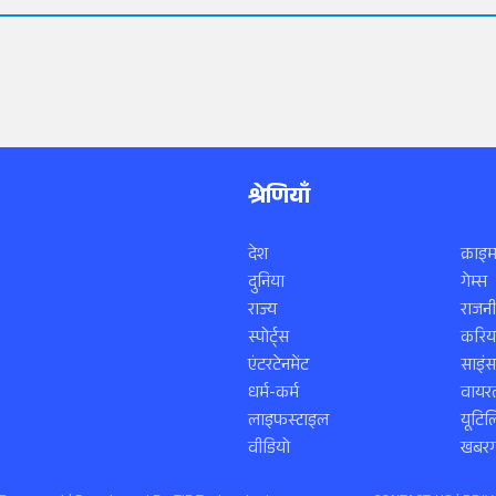
श्रेणियाँ
देश
क्राइम
दुनिया
गेम्स
राज्य
राजनी
स्पोर्ट्स
करिय
एंटरटेनमेंट
साइं
धर्म-कर्म
वायरल
लाइफस्टाइल
यूटिल
वीडियो
खबरगा