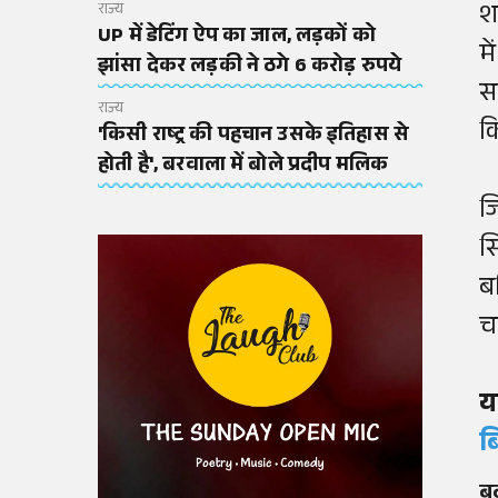
श
राज्य
UP में डेटिंग ऐप का जाल, लड़कों को
म
झांसा देकर लड़की ने ठगे 6 करोड़ रुपये
स
राज्य
कि
'किसी राष्ट्र की पहचान उसके इतिहास से
होती है', बरवाला में बोले प्रदीप मलिक
ज
स
ब
च
य
ब
बढ