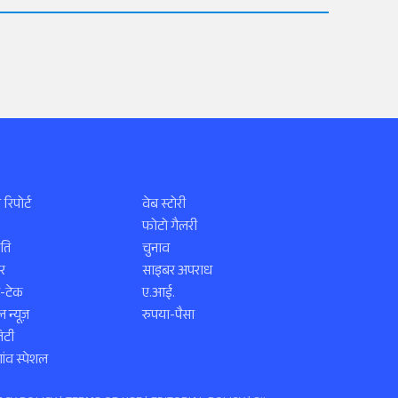
 रिपोर्ट
वेब स्टोरी
फोटो गैलरी
ति
चुनाव
र
साइबर अपराध
स-टेक
ए.आई.
 न्यूज़
रुपया-पैसा
िटी
ंव स्पेशल