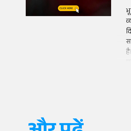
भ
व
द
स
ह
प्