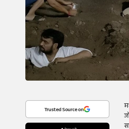
Add
as a
म
Trusted Source on
ज
स