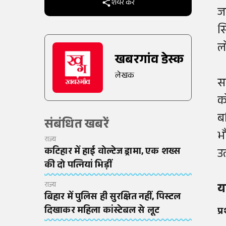
शेयर करें
ज
स
ल
खबरगांव डेस्क
लेखक
स
क
ब
संबंधित खबरें
भ
राज्य
कटिहार में हाई वोल्टेज ड्रामा, एक शख्स
उ
की दो पत्नियां भिड़ीं
राज्य
य
बिहार में पुलिस ही सुरक्षित नहीं, पिस्टल
दिखाकर महिला कांस्टेबल से लूट
प्