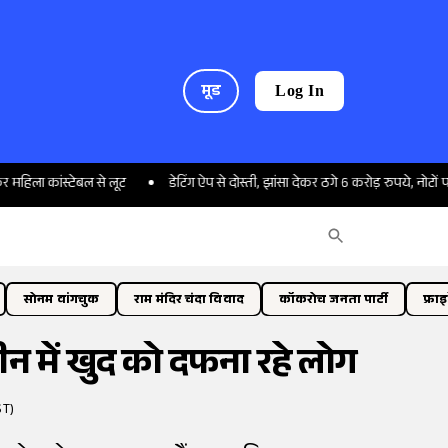
मूड
Log In
ंस्टेबल से लूट
डेटिंग ऐप से दोस्ती, झांसा देकर ठगे 6 करोड़ रुपये, नोटों पर सोती द
सोनम वांगचुक
राम मंदिर चंदा विवाद
कॉकरोच जनता पार्टी
फ्रा
 में खुद को दफना रहे लोग
ST)