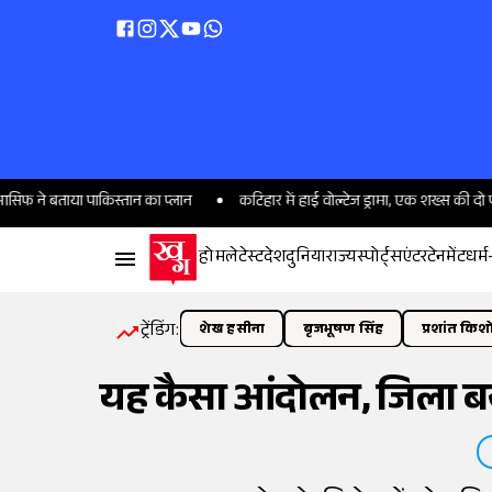
या पाकिस्तान का प्लान
कटिहार में हाई वोल्टेज ड्रामा, एक शख्स की दो पत्नियां भि
होम
लेटेस्ट
देश
दुनिया
राज्य
स्पोर्ट्स
एंटरटेनमेंट
धर्म
ट्रेंडिंग:
शेख हसीना
बृजभूषण सिंह
प्रशांत किश
यह कैसा आंदोलन, जिला बन