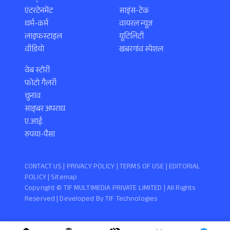
एंटरटेनमेंट
साइंस-टेक
धर्म-कर्म
वायरल न्यूज़
लाइफस्टाइल
यूटिलिटी
वीडियो
खबरगांव स्पेशल
वेब स्टोरी
फोटो गैलरी
चुनाव
साइबर अपराध
ए.आई.
रुपया-पैसा
CONTACT US |
PRIVACY POLICY
|
TERMS OF USE
|
EDITORIAL
POLICY
| Sitemap
Copyright ©️ TIF MULTIMEDIA PRIVATE LIMITED | All Rights
Reserved | Developed By
TIF Technologies