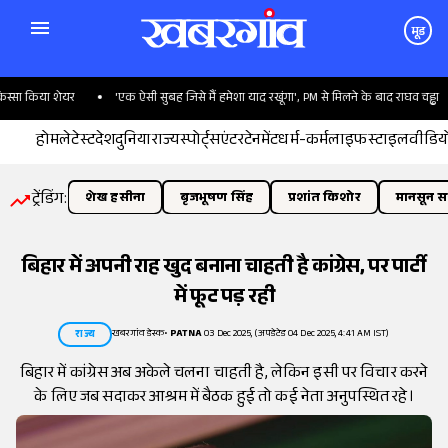
मूड
सा किया शेयर
'एक ऐसी सुबह जिसे मैं हमेशा याद रखूंगा', PM से मिलने के बाद राघव चड्ढा
होम
लेटेस्ट
देश
दुनिया
राज्य
स्पोर्ट्स
एंटरटेनमेंट
धर्म-कर्म
लाइफस्टाइल
वीडिय
ट्रेंडिंग:
शेख हसीना
बृजभूषण सिंह
प्रशांत किशोर
मानसून सत
बिहार में अपनी राह खुद बनाना चाहती है कांग्रेस, पर पार्टी
में फूट पड़ रही
खबरगांव डेस्क
•
PATNA
03 Dec 2025, (अपडेटेड 04 Dec 2025, 4:41 AM IST)
राज्य
बिहार में कांग्रेस अब अकेले चलना चाहती है, लेकिन इसी पर विचार करने
के लिए जब सदाकर आश्रम में बैठक हुई तो कई नेता अनुपस्थित रहे।