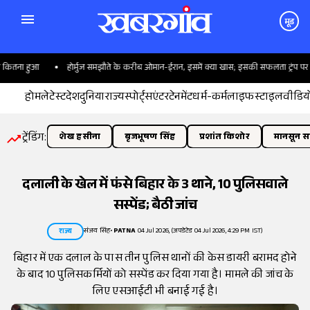
मूड
तना हुआ
होर्मुज समझौते के करीब ओमान-ईरान, इसमें क्या खास; इसकी सफलता ट्रंप पर क्यों
होम
लेटेस्ट
देश
दुनिया
राज्य
स्पोर्ट्स
एंटरटेनमेंट
धर्म-कर्म
लाइफस्टाइल
वीडिय
ट्रेंडिंग:
शेख हसीना
बृजभूषण सिंह
प्रशांत किशोर
मानसून सत
दलाली के खेल में फंसे बिहार के 3 थाने, 10 पुलिसवाले
सस्पेंड; बैठी जांच
संजय सिंह
•
PATNA
04 Jul 2026, (अपडेटेड 04 Jul 2026, 4:29 PM IST)
राज्य
बिहार में एक दलाल के पास तीन पुलिस थानों की केस डायरी बरामद होने
के बाद 10 पुलिसकर्मियों को सस्पेंड कर दिया गया है। मामले की जांच के
लिए एसआईटी भी बनाई गई है।