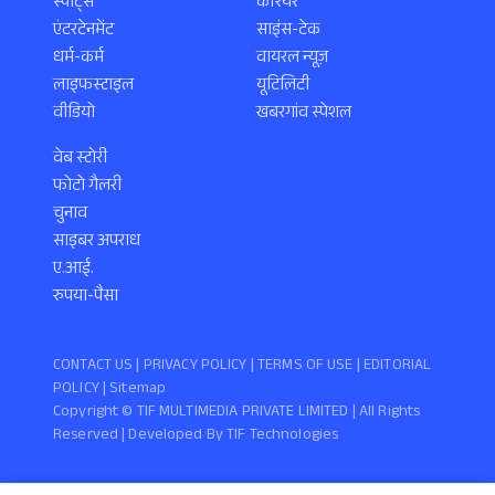
स्पोर्ट्स
करियर
एंटरटेनमेंट
साइंस-टेक
धर्म-कर्म
वायरल न्यूज़
लाइफस्टाइल
यूटिलिटी
वीडियो
खबरगांव स्पेशल
वेब स्टोरी
फोटो गैलरी
चुनाव
साइबर अपराध
ए.आई.
रुपया-पैसा
CONTACT US |
PRIVACY POLICY
|
TERMS OF USE
|
EDITORIAL
POLICY
| Sitemap
Copyright ©️ TIF MULTIMEDIA PRIVATE LIMITED | All Rights
Reserved | Developed By
TIF Technologies