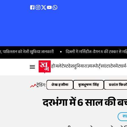
्तान को भेजी खुफिया जानकारी
दिल्ली में मर्सिडीज-वैगन R की टक्कर से महिला की म
होम
लेटेस्ट
देश
दुनिया
राज्य
स्पोर्ट्स
एंटरटेनमेंट
धर्म
ट्रेंडिंग:
शेख हसीना
बृजभूषण सिंह
प्रशांत किश
दरभंगा में 6 साल की ब
राज