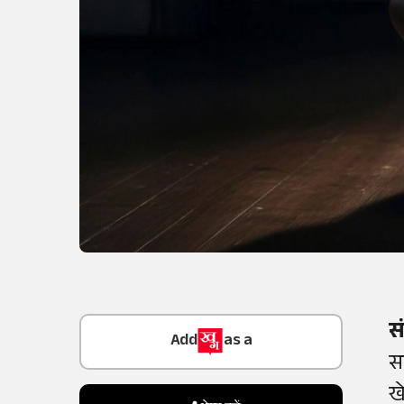
Add
as a
स
Trusted Source on
स
ख