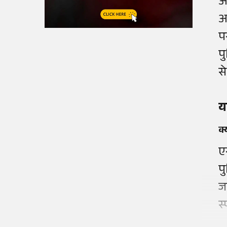
आ
आ
प
प
स
य
क
एस
प
ज
स