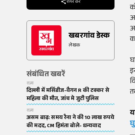
शेयर करें
क
आ
आ
खबरगांव डेस्क
का
लेखक
घ
इ
संबंधित खबरें
व
राज्य
दिल्ली में मर्सिडीज-वैगन R की टक्कर से
त
महिला की मौत, जांच मे जुटी पुलिस
राज्य
य
असम बाढ़: समय रैना ने की 10 लाख रुपये
घ
की मदद, CM हिमंता बोले- धन्यवाद