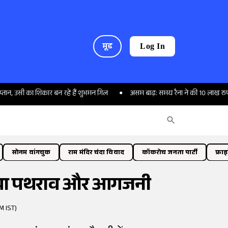
मूड
Log In
ी का शिकार बन रहे हैं शुभमन गिल
असम बाढ़: समय रैना ने की 10 लाख रुपये की मद
सोनम वांगचुक
राम मंदिर चंदा विवाद
कॉकरोच जनता पार्टी
फ्रा
ें किया पथराव और आगजनी
M IST)