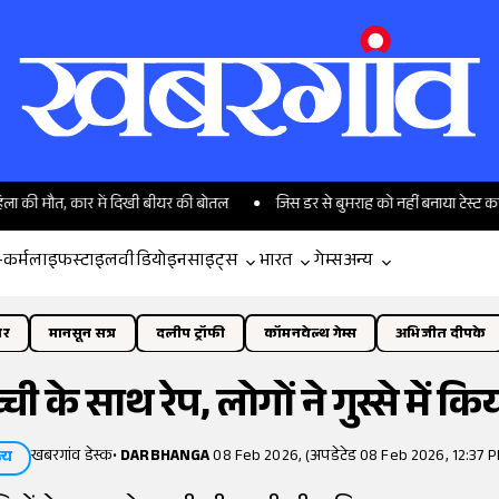
ौत, कार में दिखी बीयर की बोतल
जिस डर से बुमराह को नहीं बनाया टेस्ट कप्तान, उस
-कर्म
लाइफस्टाइल
वीडियो
इनसाइट्स
भारत
गेम्स
अन्य
ोर
मानसून सत्र
दलीप ट्रॉफी
कॉमनवेल्थ गेम्स
अभिजीत दीपके
च्ची के साथ रेप, लोगों ने गुस्से म
खबरगांव डेस्क
•
DARBHANGA
08 Feb 2026, (अपडेटेड 08 Feb 2026, 12:37 P
्य