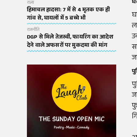
घर
राज्य
हिमाचल हादसा: 7 में से 4 मृतक एक ही
घ
गांव से, घायलों में 5 बच्चे भी
ल
राजनीति
उ
DGP से मिले तेजस्वी, फायरिंग का आदेश
देने वाले अफसरों पर मुकदमा की मांग
स
ज
प
प
ज
फ
ग