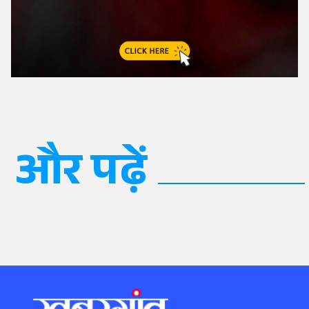
और पढ़ें