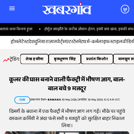
मूड
 बताया काम कितना हुआ
होर्मुज समझौते के करीब ओमान-ईरान, इसमें क्या खास; इसकी सफलता ट्
होम
लेटेस्ट
देश
दुनिया
राज्य
स्पोर्ट्स
एंटरटेनमेंट
धर्म-कर्म
लाइफस्टाइल
वीडिय
ट्रेंडिंग:
शेख हसीना
बृजभूषण सिंह
प्रशांत किशोर
मानसून सत
कूलर की घास बनाने वाली फैक्ट्री में भीषण आग, बाल-
बाल बचे 9 मजदूर
खबरगांव डेस्क
•
BAWANA
30 May 2026, (अपडेटेड 30 May 2026, 10:12 AM IST)
राज्य
दिल्ली के बवाना में एक फैक्ट्री में भीषण आग लग गई। मौके पर पहुंचे
दमकल कर्मियों ने अंदर फंसे सभी 9 मजदूरों को सुरक्षित बाहर निकाल
लिया।