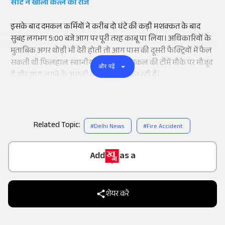
सीट ने खोला कत्ल का राज
इसके बाद दमकल कर्मियों ने करीब दो घंटे की कड़ी मशक्कत के बाद
सुबह लगभग 5:00 बजे आग पर पूरी तरह काबू पा लिया। अधिकारियों के
मुताबिक अगर थोड़ी भी देरी होती तो आग पास की दूसरी फैक्ट्रियों में फैल
सकती थी फिलहाल स्थानीय पुलिस और दमकल की टीमें मौके पर मौजूद
और पढ़ें
हैं और आग लगने के असली वजह की जांच कर रही हैं।
Related Topic:
#
Delhi News
#
Fire Accident
Add
as a
Trusted Source on
शेयर करें