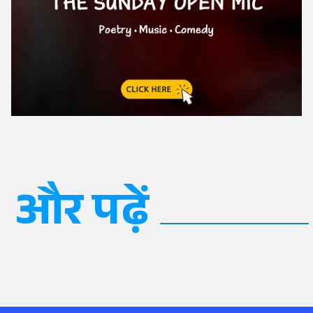
और पढ़ें