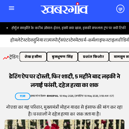
मूड
होर्मुज समझौते के करीब ओमान-ईरान, इसमें क्या खास; इसकी सफलता ट्रंप पर क्यों टिकी
होम
लेटेस्ट
देश
दुनिया
राज्य
स्पोर्ट्स
एंटरटेनमेंट
धर्म-कर्म
लाइफस्टाइल
वीडिय
ट्रेंडिंग:
शेख हसीना
बृजभूषण सिंह
प्रशांत किशोर
मानसून सत
डेटिंग ऐप पर दोस्ती, फिर शादी, 5 महीने बाद लड़की ने
लगाई फांसी, दहेज हत्या का शक
खबरगांव डेस्क
•
BHOPAL
18 May 2026, (अपडेटेड 18 May 2026, 3:59 AM IST)
राज्य
नोएडा का यह परिवार, मुख्यमंत्री मोहन यादव से इंसाफ की मांग कर रहा
है। घरवालों ने दहेज हत्या का शक जताया है।