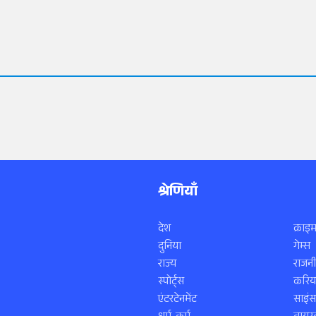
श्रेणियाँ
देश
क्राइम
दुनिया
गेम्स
राज्य
राजनी
स्पोर्ट्स
करिय
एंटरटेनमेंट
साइं