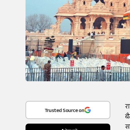
Add
as a
रा
Trusted Source on
ब
सद