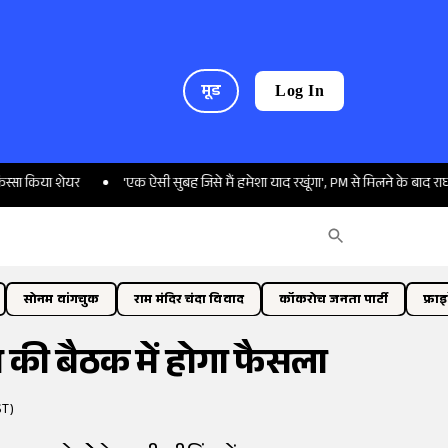
मूड
Log In
ा शेयर
'एक ऐसी सुबह जिसे मैं हमेशा याद रखूंगा', PM से मिलने के बाद राघव चड्ढा
सोनम वांगचुक
राम मंदिर चंदा विवाद
कॉकरोच जनता पार्टी
फ्रा
ज की बैठक में होगा फैसला
ST)