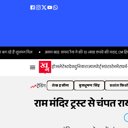
ैं शुभमन गिल
असम बाढ़: समय रैना ने की 10 लाख रुपये की मदद, CM हिमंता बोले-
होम
लेटेस्ट
देश
दुनिया
राज्य
स्पोर्ट्स
एंटरटेनमेंट
धर्म
ट्रेंडिंग:
शेख हसीना
बृजभूषण सिंह
प्रशांत किश
राम मंदिर ट्रस्ट से चंप