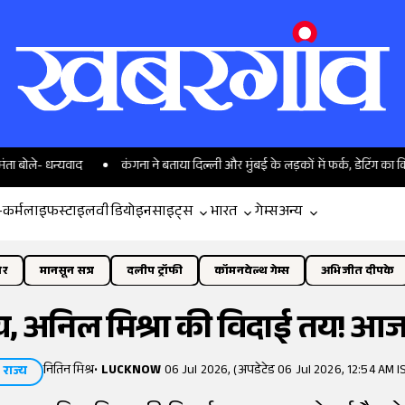
 धन्यवाद
कंगना ने बताया दिल्ली और मुंबई के लड़कों में फर्क, डेटिंग का किस्सा किय
-कर्म
लाइफस्टाइल
वीडियो
इनसाइट्स
भारत
गेम्स
अन्य
ोर
मानसून सत्र
दलीप ट्रॉफी
कॉमनवेल्थ गेम्स
अभिजीत दीपके
त राय, अनिल मिश्रा की विदाई तय! आ
नितिन मिश्र
•
LUCKNOW
06 Jul 2026, (अपडेटेड 06 Jul 2026, 12:54 AM I
राज्य