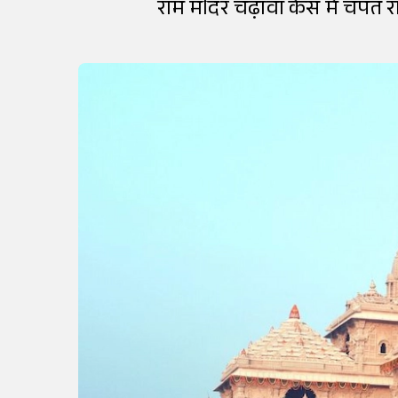
राम मंदिर चढ़ावा केस में चंपत राय व अनिल मिश्रा की विदाई लगभग तय हो गई हैै। सोमवार को होेने वाली मीटिंग में इस