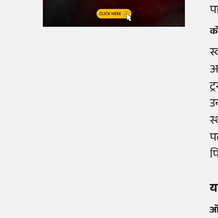
पा
को
स्
अ
ट्
उ
स्
प
प
य
ऑड