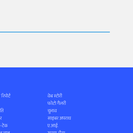
 रिपोर्ट
वेब स्टोरी
फोटो गैलरी
ति
चुनाव
र
साइबर अपराध
स-टेक
ए.आई.