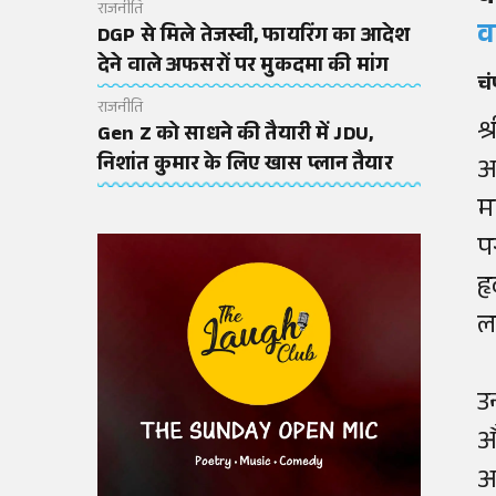
राजनीति
व
DGP से मिले तेजस्वी, फायरिंग का आदेश
देने वाले अफसरों पर मुकदमा की मांग
चं
राजनीति
श्
Gen Z को साधने की तैयारी में JDU,
निशांत कुमार के लिए खास प्लान तैयार
अ
म
प
ह
लज
उ
औ
आ