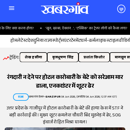
मूड
 लिए क्या करना होगा?
'खून, खरबा, ऐक्शन...', 'टक्सिक' का ट्रेलर लोगों को कैसा लगा?
होम
लेटेस्ट
देश
दुनिया
राज्य
स्पोर्ट्स
एंटरटेनमेंट
धर्म-कर्म
लाइफस्टाइल
वीडिय
ट्रेंडिंग:
शेख हसीना
बृजभूषण सिंह
प्रशांत किशोर
मानसून सत
रंगदारी न देने पर होटल कारोबारी के बेटे को सरेआम मार
डाला, एनकाउंटर में शूटर ढेर
खबरगांव डेस्क
•
GHAZIPUR
04 Jun 2026, (अपडेटेड 04 Jun 2026, 12:37 AM IST)
राज्य
उत्तर प्रदेश के गाजीपुर में होटल कारोबारी के बेटे की हत्या केस में STF ने
बड़ी कार्रवाई की। मुख्य शूटर कमलेश चौधरी बिंद मुठभेड़ में ढेर, SOG
इंचार्ज रोहित मिश्रा घायल।