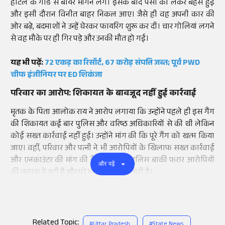
होटल के गार्ड से बीयर मांगने लगे। इसके बाद पैसों को लेकर बहस हुई
और इसी दौरान विनीत बाहर निकल आए। जैसे ही वह अपनी कार की
ओर बढ़े, बदमाशों ने उन्हें घेरकर फायरिंग शुरू कर दी। चार गोलियां लगने
से वह मौके पर ही गिर पड़े और उनकी मौत हो गई।
यह भी पढ़ें:
72 एकड़ का रिसॉर्ट, 67 करोड़ संपत्ति जब्त; पूर्व PWD
चीफ इंजीनियर पर ED शिकंजा
परिवार का आरोप: शिकायत के बावजूद नहीं हुई कार्रवाई
मृतक के पिता आलोक राय ने आरोप लगाया कि उन्होंने पहले ही इस गैंग
की शिकायत कई बार पुलिस और वरिष्ठ अधिकारियों से की थी लेकिन
कोई सख्त कार्रवाई नहीं हुई। उन्होंने मांग की कि पूरे गैंग को खत्म किया
जाए। वहीं, परिवार और पत्नी ने भी आरोपियों के खिलाफ सख्त कार्रवाई
और एनकाउंटर की मांग की है। फिलहाल पुलिस बाकी फरार आरोपियों
और पढ़ें
की तलाश में जुटी है और पूरे मामले की जांच जारी है।
Related Topic:
#
Uttar Pradesh
#
State News