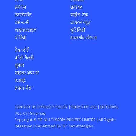
राज्य
राजनीति
स्पोर्ट्स
करियर
एंटरटेनमेंट
साइंस-टेक
धर्म-कर्म
वायरल न्यूज़
लाइफस्टाइल
यूटिलिटी
वीडियो
खबरगांव स्पेशल
वेब स्टोरी
फोटो गैलरी
चुनाव
साइबर अपराध
ए.आई.
रुपया-पैसा
CONTACT US |
PRIVACY POLICY
|
TERMS OF USE
|
EDITORIAL
POLICY
| Sitemap
Copyright ©️ TIF MULTIMEDIA PRIVATE LIMITED | All Rights
Reserved | Developed By
TIF Technologies