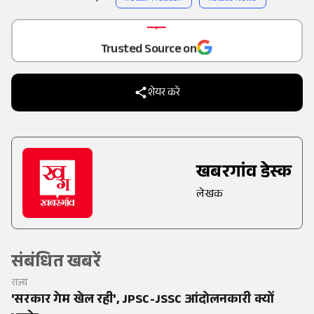
Add
as a
Trusted Source on
शेयर करें
खबरगांव डेस्क
लेखक
संबंधित खबरें
राज्य
'सरकार गेम खेल रही', JPSC-JSSC आंदोलनकारी क्यों