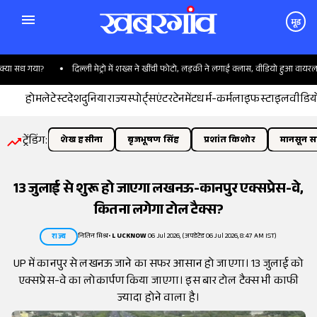
मूड
ा सध गया?
दिल्ली मेट्रो में शख्स ने खींची फोटो, लड़की ने लगाई क्लास, वीडियो हुआ वायरल
होम
लेटेस्ट
देश
दुनिया
राज्य
स्पोर्ट्स
एंटरटेनमेंट
धर्म-कर्म
लाइफस्टाइल
वीडिय
ट्रेंडिंग:
शेख हसीना
बृजभूषण सिंह
प्रशांत किशोर
मानसून सत
13 जुलाई से शुरू हो जाएगा लखनऊ-कानपुर एक्सप्रेस-वे,
कितना लगेगा टोल टैक्स?
नितिन मिश्र
•
LUCKNOW
06 Jul 2026, (अपडेटेड 06 Jul 2026, 8:47 AM IST)
राज्य
UP में कानपुर से लखनऊ जाने का सफर आसान हो जाएगा। 13 जुलाई को
एक्सप्रेस-वे का लोकार्पण किया जाएगा। इस बार टोल टैक्स भी काफी
ज्यादा होने वाला है।