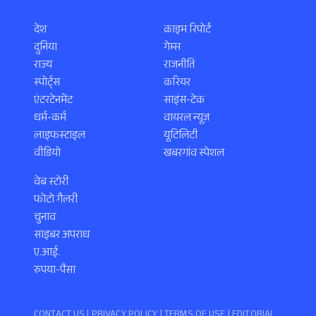
देश
क्राइम रिपोर्ट
दुनिया
गेम्स
राज्य
राजनीति
स्पोर्ट्स
करियर
एंटरटेनमेंट
साइंस-टेक
धर्म-कर्म
वायरल न्यूज़
लाइफस्टाइल
यूटिलिटी
वीडियो
खबरगांव स्पेशल
वेब स्टोरी
फोटो गैलरी
चुनाव
साइबर अपराध
ए.आई.
रुपया-पैसा
CONTACT US |
PRIVACY POLICY
|
TERMS OF USE
|
EDITORIAL