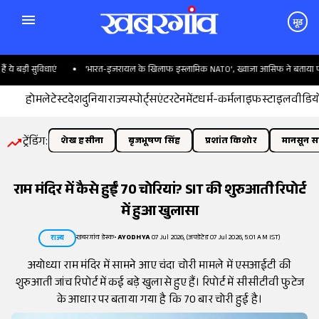
मूड
बड़ी सुविधाएं
'भारत-इजरायल के खिलाफ इस्लामिक NATO', ख्वाजा आसिफ ने बताया पाकिस्
होम
लेटेस्ट
देश
दुनिया
राज्य
स्पोर्ट्स
एंटरटेनमेंट
धर्म-कर्म
लाइफस्टाइल
वीडिय
ट्रेंडिंग:
शेख हसीना
बृजभूषण सिंह
प्रशांत किशोर
मानसून सत
राम मंदिर में कैसे हुईं 70 चोरियां? SIT की शुरुआती रिपोर्ट
में हुआ खुलासा
खबरगांव डेस्क
•
AYODHYA
07 Jul 2026, (अपडेटेड 07 Jul 2026, 5:01 AM IST)
राज्य
अयोध्या राम मंदिर में सामने आए चंदा चोरी मामले में एसआईटी की
शुरुआती जांच रिपोर्ट में कई बड़े खुलासे हुए हैं। रिपोर्ट में सीसीटीवी फुटेज
के आधार पर बताया गया है कि 70 बार चोरी हुई है।