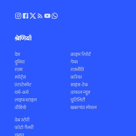
श्रेणियाँ
देश
क्राइम रिपोर्ट
दुनिया
गेम्स
राज्य
राजनीति
स्पोर्ट्स
करियर
एंटरटेनमेंट
साइंस-टेक
धर्म-कर्म
वायरल न्यूज़
लाइफस्टाइल
यूटिलिटी
वीडियो
खबरगांव स्पेशल
वेब स्टोरी
फोटो गैलरी
चुनाव