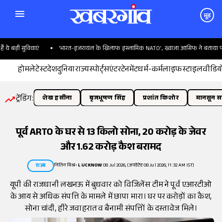
मूड
ड़ी सुविधाएं
'भारत-इजरायल के खिलाफ इस्लामिक NATO', ख्वाजा आसिफ ने बताया पाकिस्त
होम
लेटेस्ट
देश
दुनिया
राज्य
स्पोर्ट्स
एंटरटेनमेंट
धर्म-कर्म
लाइफस्टाइल
वीडिय
ट्रेंडिंग:
शेख हसीना
बृजभूषण सिंह
प्रशांत किशोर
मानसून सत
पूर्व ARTO के घर से 13 किलो सोना, 20 करोड़ के जेवर
और 1.62 करोड़ कैश बरामद
नितिन मिश्र
•
LUCKNOW
08 Jul 2026, (अपडेटेड 08 Jul 2026, 11:32 AM IST)
राज्य
यूपी की राजधानी लखनऊ में बुधवार को विजिलेंस टीम ने पूर्व एआरटीओ
के आय से अधिक संपत्ति के मामले में छापा मारा। घर पर करोड़ों का कैश,
सोना चांदी, हीरे जवाहरात व बैनामी संपत्तिों के दस्तावेज मिले।