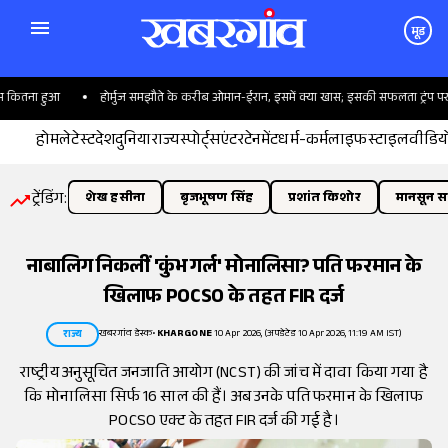
मूड
कितना हुआ
होर्मुज समझौते के करीब ओमान-ईरान, इसमें क्या खास; इसकी सफलता ट्रंप पर क्यो
होम
लेटेस्ट
देश
दुनिया
राज्य
स्पोर्ट्स
एंटरटेनमेंट
धर्म-कर्म
लाइफस्टाइल
वीडिय
ट्रेंडिंग:
शेख हसीना
बृजभूषण सिंह
प्रशांत किशोर
मानसून सत
नाबालिग निकलीं 'कुंभ गर्ल' मोनालिसा? पति फरमान के
खिलाफ POCSO के तहत FIR दर्ज
खबरगांव डेस्क
•
KHARGONE
10 Apr 2026, (अपडेटेड 10 Apr 2026, 11:19 AM IST)
राज्य
राष्ट्रीय अनुसूचित जनजाति आयोग (NCST) की जांच में दावा किया गया है
कि मोनालिसा सिर्फ 16 साल की हैं। अब उनके पति फरमान के खिलाफ
POCSO एक्ट के तहत FIR दर्ज की गई है।