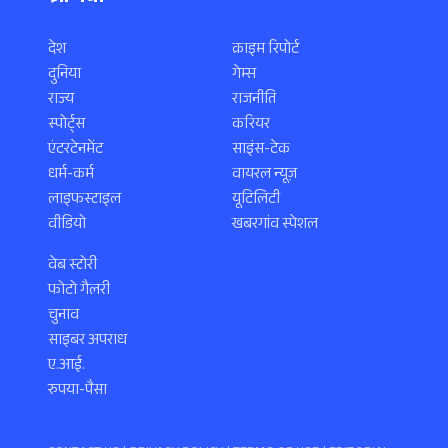
देश
क्राइम रिपोर्ट
दुनिया
गेम्स
राज्य
राजनीति
स्पोर्ट्स
करियर
एंटरटेनमेंट
साइंस-टेक
धर्म-कर्म
वायरल न्यूज़
लाइफस्टाइल
यूटिलिटी
वीडियो
खबरगांव स्पेशल
वेब स्टोरी
फोटो गैलरी
चुनाव
साइबर अपराध
ए.आई.
रुपया-पैसा